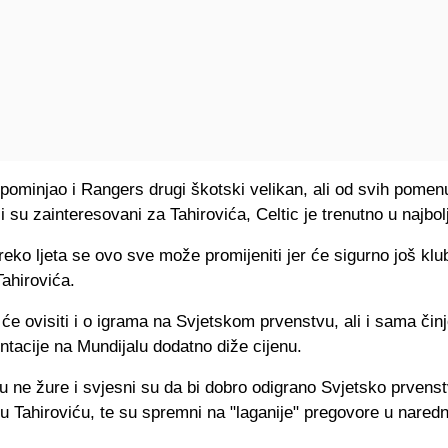
pominjao i Rangers drugi škotski velikan, ali od svih pomen
i su zainteresovani za Tahirovića, Celtic je trenutno u najboljo
eko ljeta se ovo sve može promijeniti jer će sigurno još klu
ahirovića.
će ovisiti i o igrama na Svjetskom prvenstvu, ali i sama činj
ntacije na Mundijalu dodatno diže cijenu.
u ne žure i svjesni su da bi dobro odigrano Svjetsko prvens
nu Tahiroviću, te su spremni na "laganije" pregovore u nare