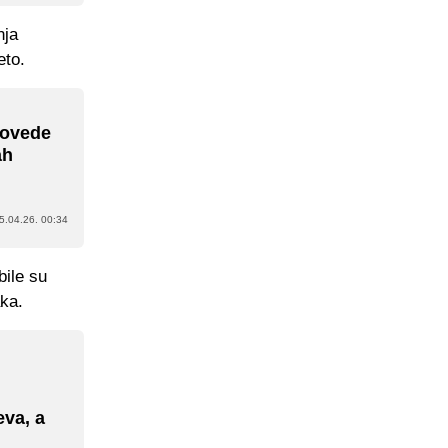
nja
eto.
dovede
ah
5.04.26. 00:34
bile su
aka.
va, a