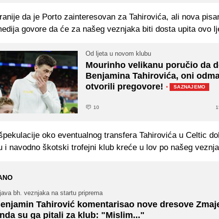
ranije da je Porto zainteresovan za Tahirovića, ali nova pisa
edija govore da će za našeg veznjaka biti dosta upita ovo lj
Od ljeta u novom klubu
Mourinho velikanu poručio da 
Benjamina Tahirovića, oni odm
otvorili pregovore!
·
SAZNAJEMO
10
1
pekulacije oko eventualnog transfera Tahirovića u Celtic do
u i navodno škotski trofejni klub kreće u lov po našeg veznj
ANO
java bh. veznjaka na startu priprema
enjamin Tahirović komentarisao nove dresove Zmaje
nda su ga pitali za klub: "Mislim..."