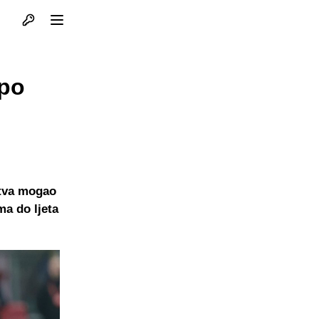
Otvori profil
Otvori meni
 po
stva mogao
ma do ljeta