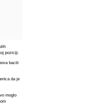
utih
j poziciji.
bova baciti
enica da je
tvo moglo
dnom