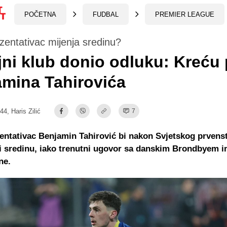
POČETNA
FUDBAL
PREMIER LEAGUE
zentativac mijenja sredinu?
jni klub donio odluku: Kreću
mina Tahirovića
:44,
Haris Zilić
7
entativac Benjamin Tahirović bi nakon Svjetskog prven
i sredinu, iako trenutni ugovor sa danskim Brondbyem i
ne.