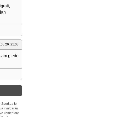
grati,
ljan
.05.26. 21:03
o sam gledo
tSport.ba te
ja i vulgaran
 sve komentare