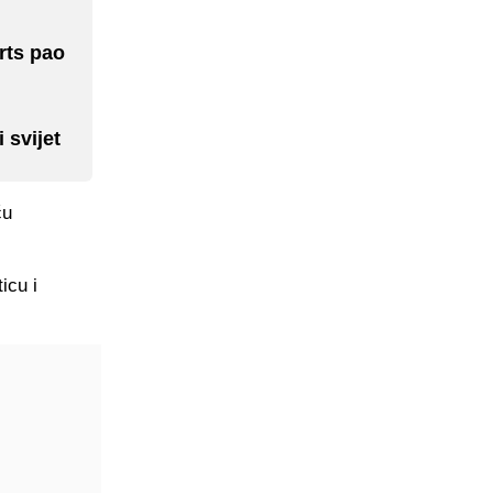
rts pao
 svijet
ču
icu i
.