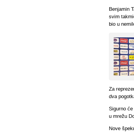
Benjamin T
svim takmi
bio u nemil
Za reprezen
dva pogotk
Sigurno će 
u mrežu D
Nove špekul