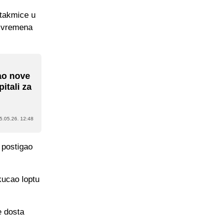
utakmice u
u vremena
ao nove
itali za
5.05.26. 12:48
 postigao
kucao loptu
e dosta