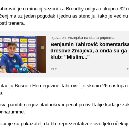
ahirović je u minuloj sezoni za Brondby odigrao ukupno 32 
čenjima uz jedan pogodak i jednu asistenciju, iako je većin
osti trenera.
Izjava bh. veznjaka na startu priprema
Benjamin Tahirović komentaris
dresove Zmajeva, a onda su ga p
klub: "Mislim..."
7
2
taciju Bosne i Hercegovine Tahirović je skupio 26 nastupa i
a.
svi pamtiti njegov hladnokrvni penal protiv Italije kada je za
onnarumme.
acije su pokazatelj da bh. reprezentativce ovo ljeto očekuj