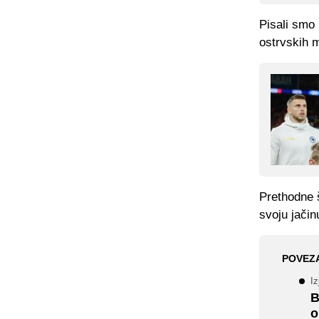
Pisali smo 
ostrvskih m
Prethodne š
svoju jačin
POVEZ
Iz
B
o