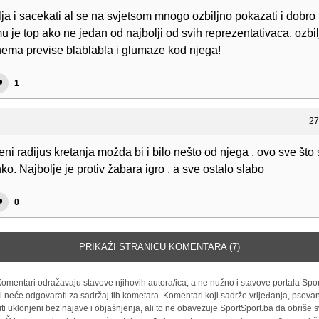
a i sacekati al se na svjetsom mnogo ozbiljno pokazati i dobro i
u je top ako ne jedan od najbolji od svih reprezentativaca, ozbi
ema previse blablabla i glumaze kod njega!
1
27
ni radijus kretanja možda bi i bilo nešto od njega , ovo sve št
nko. Najbolje je protiv žabara igro , a sve ostalo slabo
0
PRIKAŽI STRANICU KOMENTARA (7)
omentari odražavaju stavove njihovih autora/ica, a ne nužno i stavove portala Spor
i neće odgovarati za sadržaj tih kometara. Komentari koji sadrže vrijeđanja, psovan
iti uklonjeni bez najave i objašnjenja, ali to ne obavezuje SportSport.ba da obriše