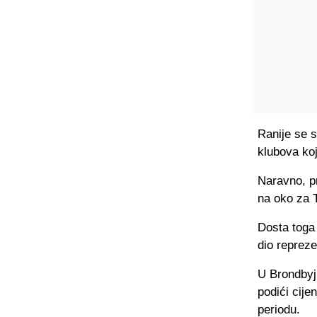
Ranije se s
klubova koj
Naravno, pr
na oko za T
Dosta toga 
dio repreze
U Brondbyj
podići cije
periodu.