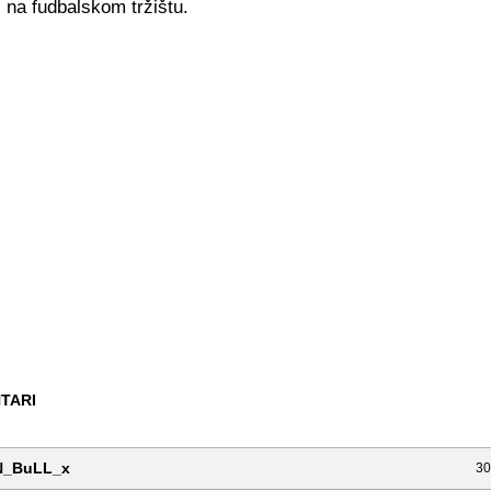
 na fudbalskom tržištu.
TARI
N_BuLL_x
30