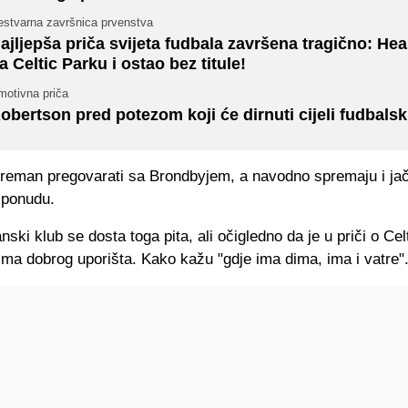
estvarna završnica prvenstva
ajljepša priča svijeta fudbala završena tragično: Hea
a Celtic Parku i ostao bez titule!
motivna priča
obertson pred potezom koji će dirnuti cijeli fudbalski
spreman pregovarati sa Brondbyjem, a navodno spremaju i ja
 ponudu.
ski klub se dosta toga pita, ali očigledno da je u priči o Celt
ima dobrog uporišta. Kako kažu "gdje ima dima, ima i vatre"