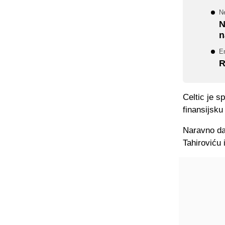
N
N
n
E
R
Celtic je 
finansijsku
Naravno dan
Tahiroviću 