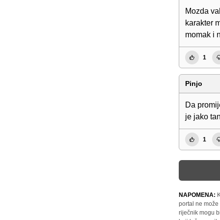
Mozda valj
karakter m
momak i n
1
Pinjo
Da promije
je jako ta
1
NAPOMENA:
K
portal ne može 
riječnik mogu b