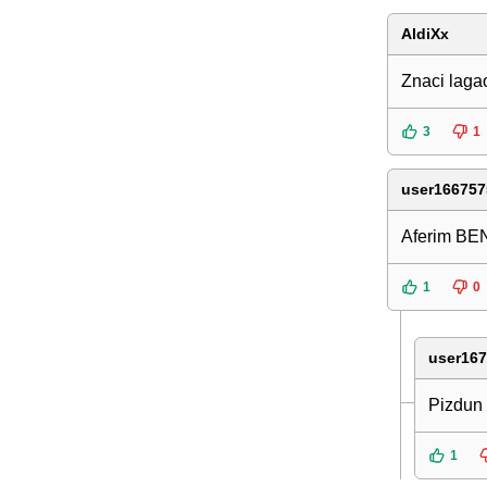
AldiXx
Znaci laga
3
1
user166757
Aferim BE
1
0
user16
Pizdun
1