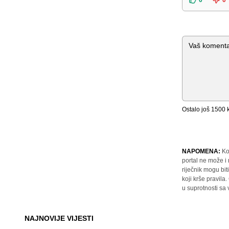
0
0
Komentar
Ostalo još
1500
k
NAPOMENA:
Ko
portal ne može i
riječnik mogu bit
koji krše pravil
u suprotnosti sa
NAJNOVIJE VIJESTI