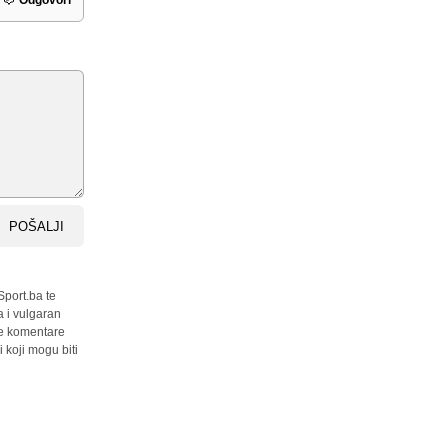
Odgovori
POŠALJI
Sport.ba te
a i vulgaran
sve komentare
 koji mogu biti