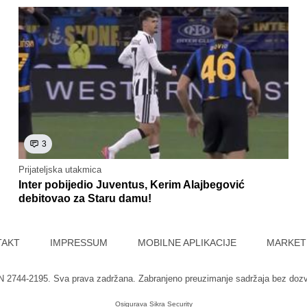
3
Prijateljska utakmica
Inter pobijedio Juventus, Kerim Alajbegović
debitovao za Staru damu!
TAKT
IMPRESSUM
MOBILNE APLIKACIJE
MARKET
SN 2744-2195. Sva prava zadržana. Zabranjeno preuzimanje sadržaja bez doz
Osigurava
Sikra Security