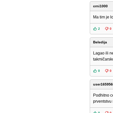
crni1000
Ma tim je l
2
0
Beledija
Lagao ili n
takmičarsk
0
0
user165956
Podhitno ce
prventstvu 