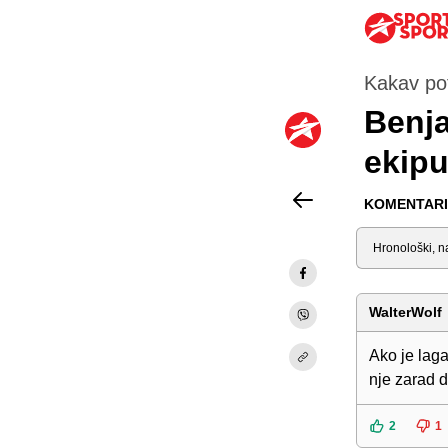
Kakav po
Benja
ekipu
KOMENTARI 
Sortiraj
WalterWolf
Ako je laga
nje zarad d
2
1