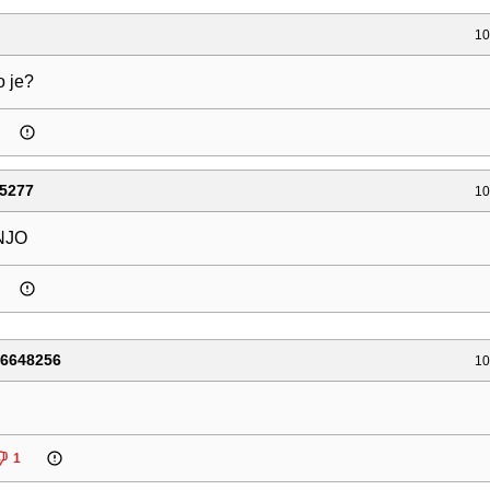
10
o je?
5277
10
NJO
76648256
10
1