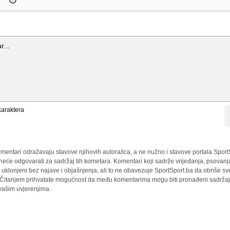
araktera
mentari odražavaju stavove njihovih autora/ica, a ne nužno i stavove portala Sport
 neće odgovarati za sadržaj tih kometara. Komentari koji sadrže vrijeđanja, psovanj
i uklonjeni bez najave i objašnjenja, ali to ne obavezuje SportSport.ba da obriše 
a. Čitanjem prihvatate mogućnost da među komentarima mogu biti pronađeni sadržaji
 vašim uvjerenjima.