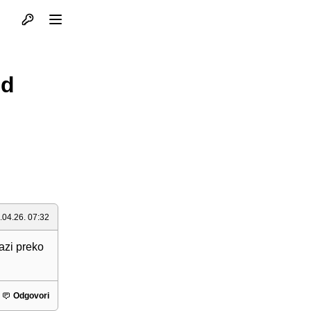
Otvori profil
Otvori meni
ed
.04.26. 07:32
azi preko
Odgovori