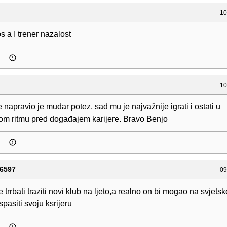
10
os a I trener nazalost
10
e napravio je mudar potez, sad mu je najvažnije igrati i ostati u
om ritmu pred događajem karijere. Bravo Benjo
6597
09
 trrbati traziti novi klub na ljeto,a realno on bi mogao na svjets
spasiti svoju ksrijeru