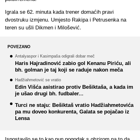
Igrala se 62. minuta kada trener domaćih pravi
dvostruku izmjenu. Umjesto Rakipa i Petrusenka na
teren su ušli Dikmen i Milošević.
POVEZANO
Antalyaspor i Kasimpaša odigrali dobar meč
Haris Hajradinović zabio gol Kenanu Piriću, ali
bh. golman je taj koji se raduje nakon meča
Hadžiahmetović se vratio
Edin Višća asistirao protiv Bešiktaša, a kada im
je ušao drugi bh. fudbaler...
Turci ne staju: Bešiktaš vratio Hadžiahmetovića
pa mu doveo konkurenta, Galata se pojačao iz
Lensa
Ispostavilo se to kao pun pogodak s obzirom na to da