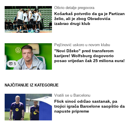
Otkrio detalje pregovora
Košarkaš potvrdio da ga je Partizan
želio, ali je zbog Obradovića
izabrao drugi klub
Pejčinović uskoro u novom klubu
"Novi Džeko" pred transferom
karijere! Wolfsburg dogovorio
posao vrijedan čak 25 miliona eura!
5
NAJČITANIJE IZ KATEGORIJE
Vratili se u Barcelonu
Flick sinoć održao sastanak, pa
trojici igrača Barcelone saopštio da
napuste pripreme