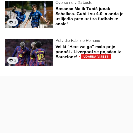
Ovo se ne viđa često
Bosanac Malik Tubić junak
Schalkea: Gubili su 4:0, a onda je
uslijedio preokret za fudbalske
1
anale!
Potvrdio Fabrizio Romano
Veliki "Here we go" malo prije
ponoći - Liverpool se pojačao iz
·
Barcelone!
UDARNA VIJEST
2