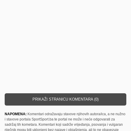
PRIKAŽI STRANICU KOMENTARA (0)
NAPOMENA:
Komentari odražavaju stavove njihovih autora/ica, a ne nužno
i stavove portala SportSport.ba te portal ne može i neće odgovarati za
sadržaj tih kometara. Komentari koji sadrže vrijeđanja, psovanja i vulgaran
riječnik mogu biti uklonjeni bez najave i objašnjenja, ali to ne obavezuje