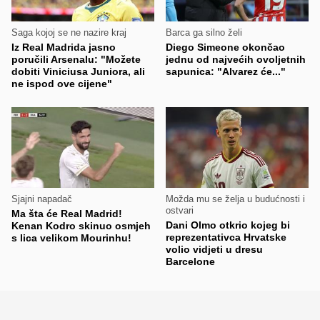
Saga kojoj se ne nazire kraj
Barca ga silno želi
Iz Real Madrida jasno
Diego Simeone okončao
poručili Arsenalu: "Možete
jednu od najvećih ovoljetnih
dobiti Viniciusa Juniora, ali
sapunica: "Alvarez će..."
ne ispod ove cijene"
Sjajni napadač
Možda mu se želja u budućnosti i
ostvari
Ma šta će Real Madrid!
Dani Olmo otkrio kojeg bi
Kenan Kodro skinuo osmjeh
reprezentativca Hrvatske
s lica velikom Mourinhu!
volio vidjeti u dresu
Barcelone