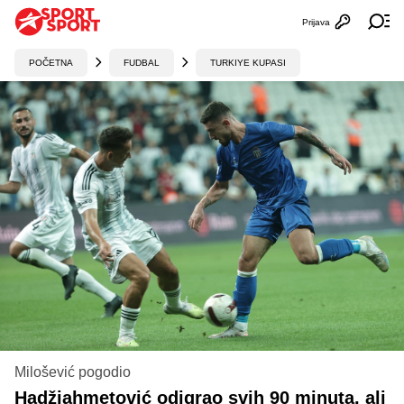
Prijava
Otvori profi
Ot
POČETNA
FUDBAL
TURKIYE KUPASI
Milošević pogodio
Hadžiahmetović odigrao svih 90 minuta, ali