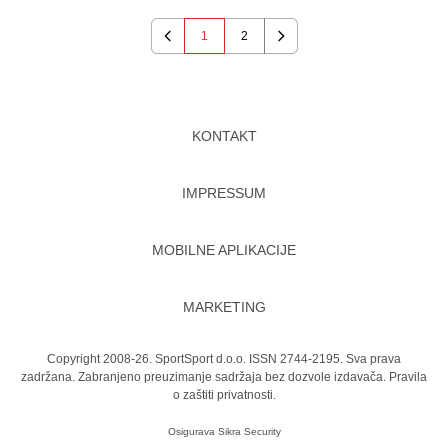
1
2
Previous
Next
KONTAKT
IMPRESSUM
MOBILNE APLIKACIJE
MARKETING
Copyright 2008-26. SportSport d.o.o. ISSN 2744-2195. Sva prava
zadržana. Zabranjeno preuzimanje sadržaja bez dozvole izdavača.
Pravila
o zaštiti privatnosti.
Osigurava
Sikra Security