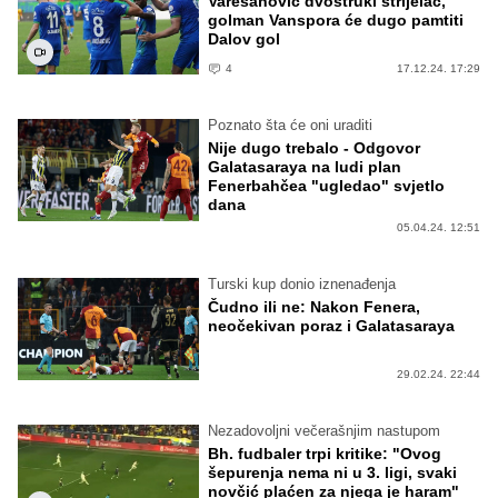
Varešanović dvostruki strijelac,
golman Vanspora će dugo pamtiti
Dalov gol
4
17.12.24. 17:29
Poznato šta će oni uraditi
Nije dugo trebalo - Odgovor
Galatasaraya na ludi plan
Fenerbahčea "ugledao" svjetlo
dana
05.04.24. 12:51
Turski kup donio iznenađenja
Čudno ili ne: Nakon Fenera,
neočekivan poraz i Galatasaraya
29.02.24. 22:44
Nezadovoljni večerašnjim nastupom
Bh. fudbaler trpi kritike: "Ovog
šepurenja nema ni u 3. ligi, svaki
novčić plaćen za njega je haram"