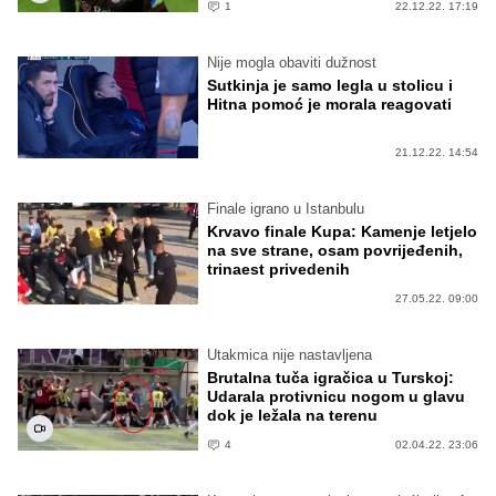
1
22.12.22. 17:19
Nije mogla obaviti dužnost
Sutkinja je samo legla u stolicu i
Hitna pomoć je morala reagovati
21.12.22. 14:54
Finale igrano u Istanbulu
Krvavo finale Kupa: Kamenje letjelo
na sve strane, osam povrijeđenih,
trinaest privedenih
27.05.22. 09:00
Utakmica nije nastavljena
Brutalna tuča igračica u Turskoj:
Udarala protivnicu nogom u glavu
dok je ležala na terenu
4
02.04.22. 23:06