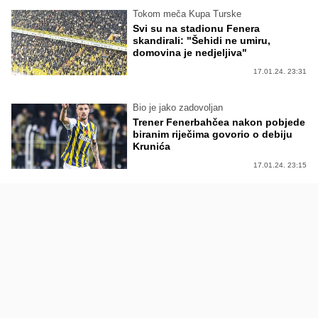
Tokom meča Kupa Turske
Svi su na stadionu Fenera
skandirali: "Šehidi ne umiru,
domovina je nedjeljiva"
17.01.24. 23:31
Bio je jako zadovoljan
Trener Fenerbahčea nakon pobjede
biranim riječima govorio o debiju
Krunića
17.01.24. 23:15