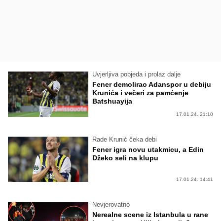
Uvjerljiva pobjeda i prolaz dalje
Fener demolirao Adanspor u debiju
Krunića i večeri za pamćenje
Batshuayija
17.01.24. 21:10
Rade Krunić čeka debi
Fener igra novu utakmicu, a Edin
Džeko seli na klupu
17.01.24. 14:41
Nevjerovatno
Nerealne scene iz Istanbula u rane