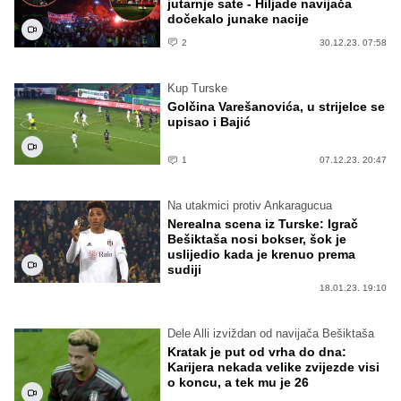
jutarnje sate - Hiljade navijača
dočekalo junake nacije
2
30.12.23. 07:58
Kup Turske
Golčina Varešanovića, u strijelce se
upisao i Bajić
1
07.12.23. 20:47
Na utakmici protiv Ankaragucua
Nerealna scena iz Turske: Igrač
Bešiktaša nosi bokser, šok je
uslijedio kada je krenuo prema
sudiji
18.01.23. 19:10
Dele Alli izviždan od navijača Bešiktaša
Kratak je put od vrha do dna:
Karijera nekada velike zvijezde visi
o koncu, a tek mu je 26