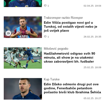
1
02.04.25. 19:04
Trabzonspor razbio Rizespor
Edin Višća postigao novi gol u
Turskoj, od ostalih vijesti nebo je
još uvijek plavo
1
26.02.25. 20:35
Milošević pogodio
Hadžiahmetović odigrao svih 90
minuta, ali show je na utakmici
ukrao zaboravljeni bh. fudbaler
25.02.25. 18:09
Kup Turske
Edin Džeko odmorio drugi put ove
godine, Fenerbahče petardom
počastio bivši klub Ibrahima Šehića
05.02.25. 20:27