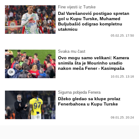
Fine vijesti iz Turske
Dal Varešanović postigao spretan
gol u Kupu Turske, Muhamed
Buljubašić odigrao kompletnu
utakmicu
05.02.25. 17:50
Svaka mu čast
Ovo mogu samo velikani: Kamera
snimila šta je Mourinho uradio
nakon meča Fener - Kasimpaša
10.01.25. 13:16
Sigurna pobjeda Fenera
Džeko gledao sa klupe prolaz
Fenerbahcea u Kupu Turske
09.01.25. 20:24