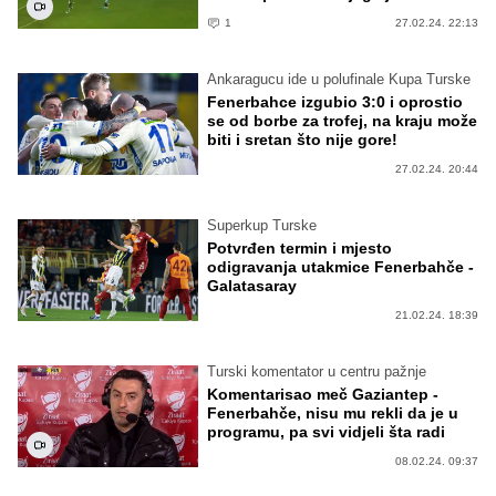
1
27.02.24. 22:13
Ankaragucu ide u polufinale Kupa Turske
Fenerbahce izgubio 3:0 i oprostio
se od borbe za trofej, na kraju može
biti i sretan što nije gore!
27.02.24. 20:44
Superkup Turske
Potvrđen termin i mjesto
odigravanja utakmice Fenerbahče -
Galatasaray
21.02.24. 18:39
Turski komentator u centru pažnje
Komentarisao meč Gaziantep -
Fenerbahče, nisu mu rekli da je u
programu, pa svi vidjeli šta radi
08.02.24. 09:37