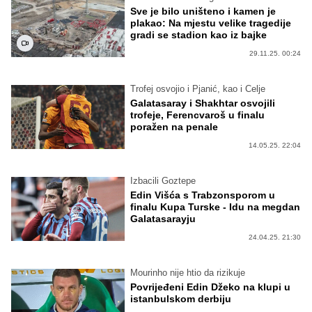
Sve je bilo uništeno i kamen je
plakao: Na mjestu velike tragedije
gradi se stadion kao iz bajke
29.11.25. 00:24
Trofej osvojio i Pjanić, kao i Celje
Galatasaray i Shakhtar osvojili
trofeje, Ferencvaroš u finalu
poražen na penale
14.05.25. 22:04
Izbacili Goztepe
Edin Višća s Trabzonsporom u
finalu Kupa Turske - Idu na megdan
Galatasarayju
24.04.25. 21:30
Mourinho nije htio da rizikuje
Povrijeđeni Edin Džeko na klupi u
istanbulskom derbiju