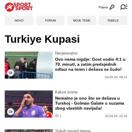
Prijava
Otvori profi
Ot
NOVO
FORUM
MOJE TEME
TABELE
Turkiye Kupasi
Nevjerovatno
Ovo nema nigdje: Gost vodio 4:1 u
70. minuti, a zatim predsjednik
odlazi na teren i dešava se čudo!
04.05.26. 09:12
Kakve scene
Nerealno je ono što se dešava u
Turskoj - Golman Galate u suzama
zbog vlastitih navijača!
1
22.04.26. 22:16
Sukob nasred terena