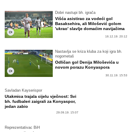
Dobri nastupi bh. igrača
Višća asistirao za vodeći gol
Basaksehira, ali Milošević golom
'ukrao' slavlje domaćim navijačima
16.12.19. 20:12
Nastavlja se kriza kluba za koji igra bh.
nogometaš
Odličan gol Denija Miloševića u
novom porazu Konyaspora
30.11.19. 15:53
Savladan Kayserispor
Utakmica trajala cijelu vječnost: Svi
bh. fudbaleri zaigrali za Konyaspor,
jedan zabio
29.09.19. 15:07
Reprezentativac BiH