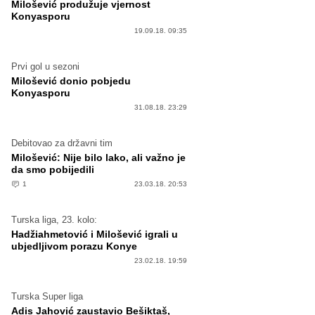
Milošević produžuje vjernost
Konyasporu
19.09.18. 09:35
Prvi gol u sezoni
Milošević donio pobjedu
Konyasporu
31.08.18. 23:29
Debitovao za državni tim
Milošević: Nije bilo lako, ali važno je
da smo pobijedili
1
23.03.18. 20:53
Turska liga, 23. kolo:
Hadžiahmetović i Milošević igrali u
ubjedljivom porazu Konye
23.02.18. 19:59
Turska Super liga
Adis Jahović zaustavio Bešiktaš,