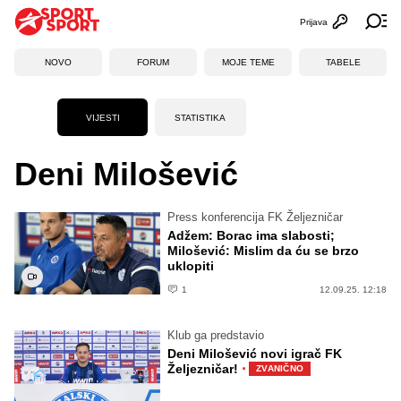
Prijava
Otvori profi
Ot
NOVO
FORUM
MOJE TEME
TABELE
VIJESTI
STATISTIKA
Deni Milošević
Press konferencija FK Željezničar
Adžem: Borac ima slabosti;
Milošević: Mislim da ću se brzo
uklopiti
1
12.09.25. 12:18
Klub ga predstavio
Deni Milošević novi igrač FK
·
Željezničar!
ZVANIČNO