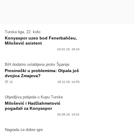
Turska liga, 22. kolo:
Konyaspor uzeo bod Fenerbahčeu,
Milošević asistent
16.02.19. 19:24
BiH dodatno oslabljena protiv Španije
Prosinečki u problemima: Otpala još
dvojica Zmajeva?
11
18.11.18. 14:55
Ubjedljiva pobjeda u Kupu Turske
Milošević i Hadžiahmetović
pogađali za Konyaspor
26.09.18. 14:01
Nagrada za dobre igre