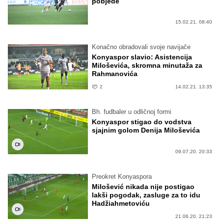
pobjede
15.02.21. 08:40
Konačno obradovali svoje navijače
Konyaspor slavio: Asistencija
Miloševića, skromna minutaža za
Rahmanovića
2
14.02.21. 13:35
Bh. fudbaler u odličnoj formi
Konyaspor stigao do vodstva
sjajnim golom Denija Miloševića
09.07.20. 20:33
Preokret Konyaspora
Milošević nikada nije postigao
lakši pogodak, zasluge za to idu
Hadžiahmetoviću
21.06.20. 21:23