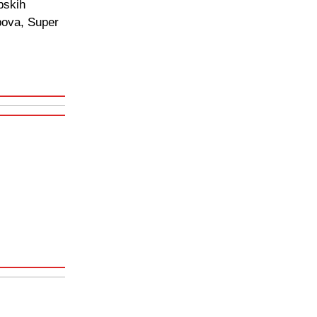
pskih
pova, Super