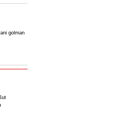
rani golman
šut
a