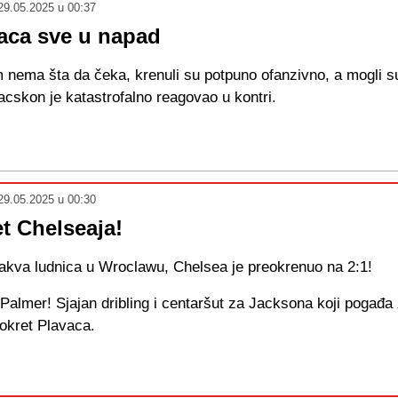
29.05.2025 u 00:37
baca sve u napad
 nema šta da čeka, krenuli su potpuno ofanzivno, a mogli su
acskon je katastrofalno reagovao u kontri.
29.05.2025 u 00:30
t Chelseaja!
va ludnica u Wroclawu, Chelsea je preokrenuo na 2:1!
Palmer! Sjajan dribling i centaršut za Jacksona koji pogađa 
eokret Plavaca.