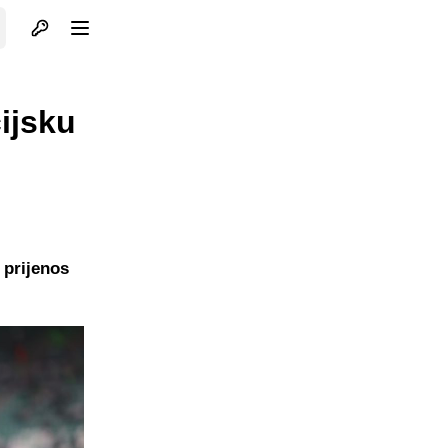
Otvori profil
Otvori meni
ijsku
i prijenos