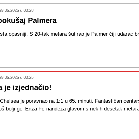
29.05.2025 u 00:28
pokušaj Palmera
ta opasniji. S 20-tak metara šutirao je Palmer čiji udarac b
29.05.2025 u 00:25
 je izjednačio!
elsea je poravnao na 1:1 u 65. minuti. Fantastičan centar
još bolji gol Enza Fernandeza glavom s nekih desetak metar
.