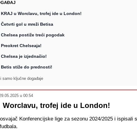
OGAĐAJ
KRAJ u Worclavu, trofej ide u London!
Četvrti gol u mreži Betisa
Chelsea postiže treći pogodak
Preokret Chelseaja!
Chelsea je izjednačio!
Betis stiže do prednosti!
ži samo ključne događaje
29.05.2025 u 00:54
Worclavu, trofej ide u London!
osvajač Konferencijske lige za sezonu 2024/2025 i ispisali s
fudbala.