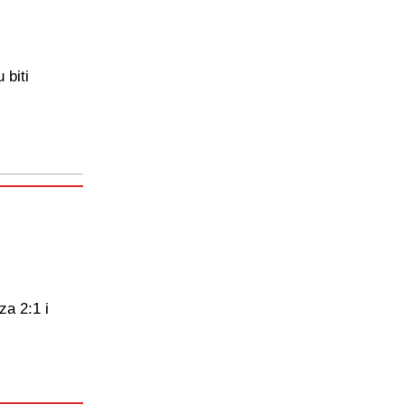
 biti
za 2:1 i