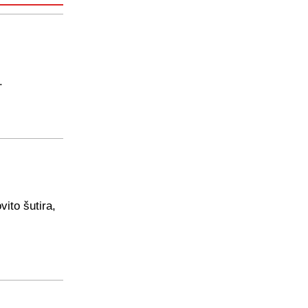
.
ito šutira,