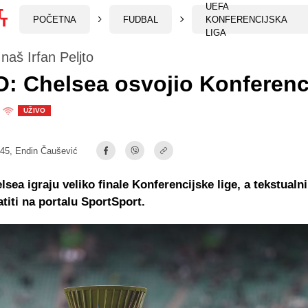
UEFA
POČETNA
FUDBAL
KONFERENCIJSKA
LIGA
naš Irfan Peljto
: Chelsea osvojio Konferenc
UŽIVO
:45,
Endin Čaušević
lsea igraju veliko finale Konferencijske lige, a tekstualn
titi na portalu SportSport.