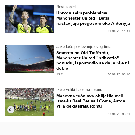
Novi zaplet
Uprkos svim problemima:
Manchester United i Betis
nastavljaju pregovore oko Antonyja
31.08.25. 14:41
Jako loše poslovanje ovog tima
Sramota na Old Traffordu,
Manchester United "prihvatio"
ponudu, ispostavilo se da je nije ni
dobio
2
30.08.25. 08:18
Izbio veliki haos na terenu
Masovna tučnjava obilježila meč
između Real Betisa i Coma, Aston
Villa deklasirala Romu
07.08.25. 00:01