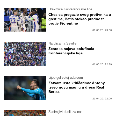
Utakmice Konferencijske lige
Cheslea pregazio svog protivnika u
gostima, Betis stekao prednost
protiv Fiorentine
01.05.25. 23:00
Na ulicama Seville
Žestoka najava polufinala
Konferencijske lige
01.05.25. 12:39
Lijep gol volej udarcem
Zatvara usta kritičarima: Antony
izveo novu magiju u dresu Real
Betisa
21.04.25. 22:00
Zanimljivi dueli iza nas