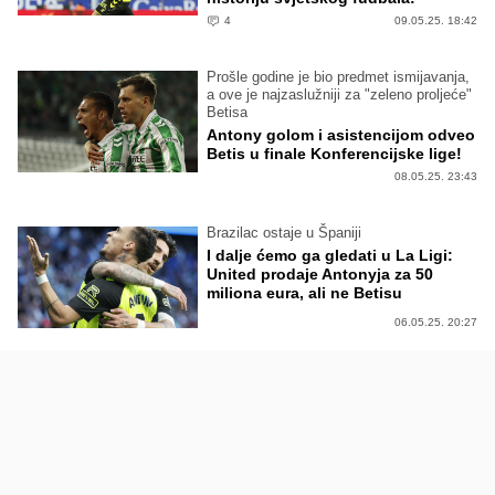
4
09.05.25. 18:42
Prošle godine je bio predmet ismijavanja,
a ove je najzaslužniji za "zeleno proljeće"
Betisa
Antony golom i asistencijom odveo
Betis u finale Konferencijske lige!
08.05.25. 23:43
Brazilac ostaje u Španiji
I dalje ćemo ga gledati u La Ligi:
United prodaje Antonyja za 50
miliona eura, ali ne Betisu
06.05.25. 20:27