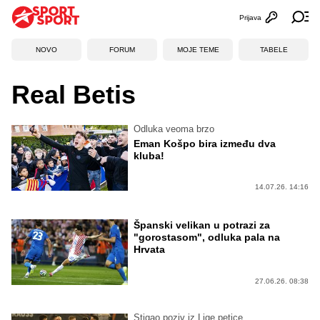
Prijava
Otvori profi
Ot
NOVO
FORUM
MOJE TEME
TABELE
Real Betis
Odluka veoma brzo
Eman Košpo bira između dva
kluba!
14.07.26. 14:16
Španski velikan u potrazi za
"gorostasom", odluka pala na
Hrvata
27.06.26. 08:38
Stigao poziv iz Lige petice