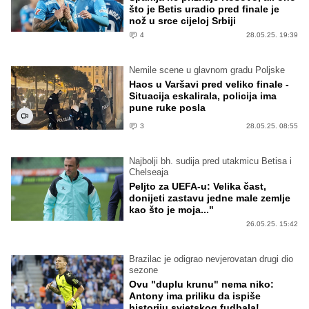
što je Betis uradio pred finale je
nož u srce cijeloj Srbiji
4
28.05.25. 19:39
Nemile scene u glavnom gradu Poljske
Haos u Varšavi pred veliko finale -
Situacija eskalirala, policija ima
pune ruke posla
3
28.05.25. 08:55
Najbolji bh. sudija pred utakmicu Betisa i
Chelseaja
Peljto za UEFA-u: Velika čast,
donijeti zastavu jedne male zemlje
kao što je moja..."
26.05.25. 15:42
Brazilac je odigrao nevjerovatan drugi dio
sezone
Ovu "duplu krunu" nema niko:
Antony ima priliku da ispiše
historiju svjetskog fudbala!