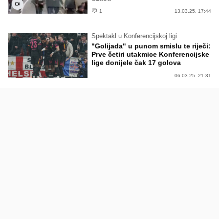
1
13.03.25. 17:44
Spektakl u Konferencijskoj ligi
"Golijada" u punom smislu te riječi:
Prve četiri utakmice Konferencijske
lige donijele čak 17 golova
06.03.25. 21:31