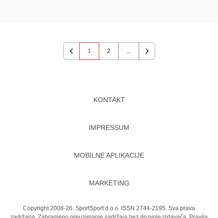
1
2
...
Previous
Next
KONTAKT
IMPRESSUM
MOBILNE APLIKACIJE
MARKETING
Copyright 2008-26. SportSport d.o.o. ISSN 2744-2195. Sva prava
zadržana. Zabranjeno preuzimanje sadržaja bez dozvole izdavača.
Pravila