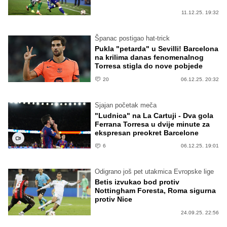
11.12.25. 19:32
Španac postigao hat-trick
Pukla "petarda" u Sevilli! Barcelona
na krilima danas fenomenalnog
Torresa stigla do nove pobjede
20
06.12.25. 20:32
Sjajan početak meča
"Ludnica" na La Cartuji - Dva gola
Ferrana Torresa u dvije minute za
ekspresan preokret Barcelone
6
06.12.25. 19:01
Odigrano još pet utakmica Evropske lige
Betis izvukao bod protiv
Nottingham Foresta, Roma sigurna
protiv Nice
24.09.25. 22:56