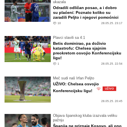
ukazala
Odradili odličan posao, a i dobro
su plaćeni: Poznato koliko su
zaradili Peljto i njegovi pomoćnici
10
28.05.25. 23:17
Plavci slavili sa 4:1
Betis dominirao, pa doživio
katastrofu: Chelsea sjajnim
preokretom osvojio Konferencijsku
ligu!
1
28.05.25. 22:54
Meč sudi naš Irfan Peljto
UŽIVO: Chelsea osvojio
UŽIVO
Konferencijsku ligu!
28.05.25. 20:45
Objava španskog kluba izazvala veliku
pažnju
Španija ne priznaje Kosovo, ali ono