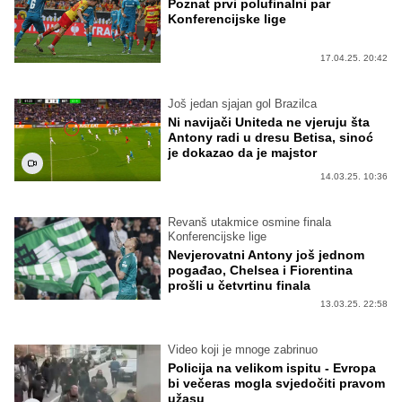
Poznat prvi polufinalni par
Konferencijske lige
17.04.25. 20:42
Još jedan sjajan gol Brazilca
Ni navijači Uniteda ne vjeruju šta
Antony radi u dresu Betisa, sinoć
je dokazao da je majstor
14.03.25. 10:36
Revanš utakmice osmine finala
Konferencijske lige
Nevjerovatni Antony još jednom
pogađao, Chelsea i Fiorentina
prošli u četvrtinu finala
13.03.25. 22:58
Video koji je mnoge zabrinuo
Policija na velikom ispitu - Evropa
bi večeras mogla svjedočiti pravom
užasu