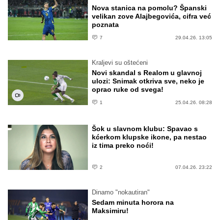
Nova stanica na pomolu? Španski
velikan zove Alajbegovića, cifra već
poznata
7
29.04.26. 13:05
Kraljevi su oštećeni
Novi skandal s Realom u glavnoj
ulozi: Snimak otkriva sve, neko je
oprao ruke od svega!
1
25.04.26. 08:28
Šok u slavnom klubu: Spavao s
kćerkom klupske ikone, pa nestao
iz tima preko noći!
2
07.04.26. 23:22
Dinamo "nokautiran"
Sedam minuta horora na
Maksimiru!