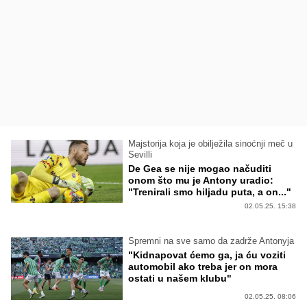
Majstorija koja je obilježila sinoćnji meč u
Sevilli
De Gea se nije mogao načuditi
onom što mu je Antony uradio:
"Trenirali smo hiljadu puta, a on..."
02.05.25. 15:38
Spremni na sve samo da zadrže Antonyja
"Kidnapovat ćemo ga, ja ću voziti
automobil ako treba jer on mora
ostati u našem klubu"
02.05.25. 08:06