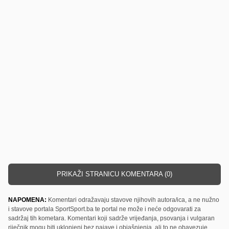
PRIKAŽI STRANICU KOMENTARA (0)
NAPOMENA:
Komentari odražavaju stavove njihovih autora/ica, a ne nužno
i stavove portala SportSport.ba te portal ne može i neće odgovarati za
sadržaj tih kometara. Komentari koji sadrže vrijeđanja, psovanja i vulgaran
riječnik mogu biti uklonjeni bez najave i objašnjenja, ali to ne obavezuje