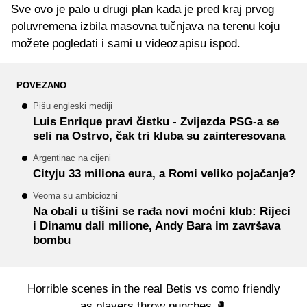
Sve ovo je palo u drugi plan kada je pred kraj prvog
poluvremena izbila masovna tučnjava na terenu koju
možete pogledati i sami u videozapisu ispod.
POVEZANO
Pišu engleski mediji
Luis Enrique pravi čistku - Zvijezda PSG-a se
seli na Ostrvo, čak tri kluba su zainteresovana
Argentinac na cijeni
Cityju 33 miliona eura, a Romi veliko pojačanje?
Veoma su ambiciozni
Na obali u tišini se rađa novi moćni klub: Rijeci
i Dinamu dali milione, Andy Bara im završava
bombu
Horrible scenes in the real Betis vs como friendly
as players throw punches 🥊