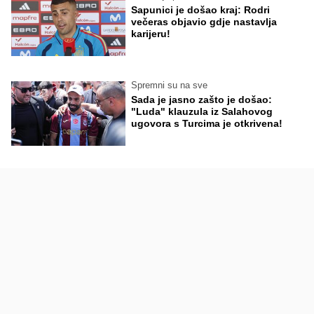
Sapunici je došao kraj: Rodri
večeras objavio gdje nastavlja
karijeru!
Spremni su na sve
Sada je jasno zašto je došao:
"Luda" klauzula iz Salahovog
ugovora s Turcima je otkrivena!