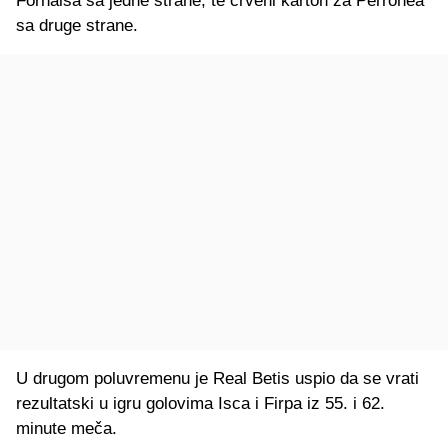
Fornalsa sa jedne strane, te crveni karton za Perronea
sa druge strane.
U drugom poluvremenu je Real Betis uspio da se vrati
rezultatski u igru golovima Isca i Firpa iz 55. i 62.
minute meča.