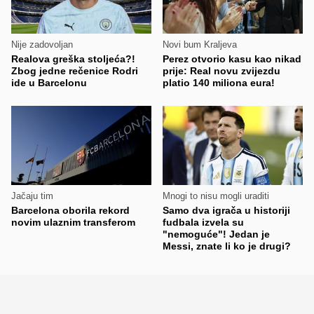
Nije zadovoljan
Novi bum Kraljeva
Realova greška stoljeća?!
Perez otvorio kasu kao nikad
Zbog jedne rečenice Rodri
prije: Real novu zvijezdu
ide u Barcelonu
platio 140 miliona eura!
Jačaju tim
Mnogi to nisu mogli uraditi
Barcelona oborila rekord
Samo dva igrača u historiji
novim ulaznim transferom
fudbala izvela su
"nemoguće"! Jedan je
Messi, znate li ko je drugi?