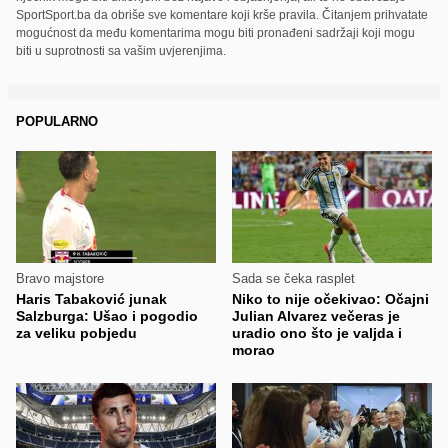
SportSport.ba da obriše sve komentare koji krše pravila. Čitanjem prihvatate
mogućnost da među komentarima mogu biti pronađeni sadržaji koji mogu
biti u suprotnosti sa vašim uvjerenjima.
POPULARNO
Bravo majstore
Sada se čeka rasplet
Haris Tabaković junak
Niko to nije očekivao: Očajni
Salzburga: Ušao i pogodio
Julian Alvarez večeras je
za veliku pobjedu
uradio ono što je valjda i
morao