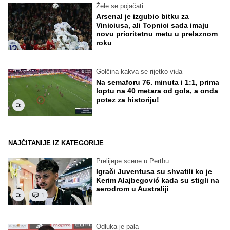
Žele se pojačati
Arsenal je izgubio bitku za
Viniciusa, ali Topnici sada imaju
novu prioritetnu metu u prelaznom
roku
Golčina kakva se rijetko viđa
Na semaforu 76. minuta i 1:1, prima
loptu na 40 metara od gola, a onda
potez za historiju!
NAJČITANIJE IZ KATEGORIJE
Prelijepe scene u Perthu
Igrači Juventusa su shvatili ko je
Kerim Alajbegović kada su stigli na
aerodrom u Australiji
1
Odluka je pala