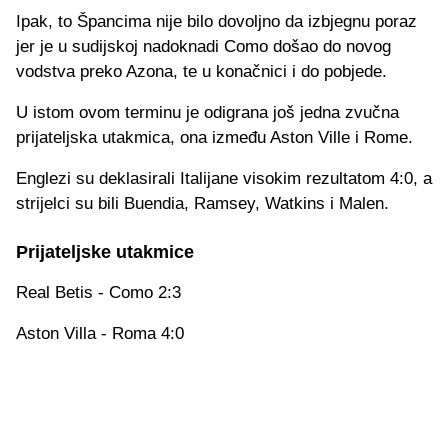
Ipak, to Špancima nije bilo dovoljno da izbjegnu poraz
jer je u sudijskoj nadoknadi Como došao do novog
vodstva preko Azona, te u konačnici i do pobjede.
U istom ovom terminu je odigrana još jedna zvučna
prijateljska utakmica, ona između Aston Ville i Rome.
Englezi su deklasirali Italijane visokim rezultatom 4:0, a
strijelci su bili Buendia, Ramsey, Watkins i Malen.
Prijateljske utakmice
Real Betis - Como 2:3
Aston Villa - Roma 4:0