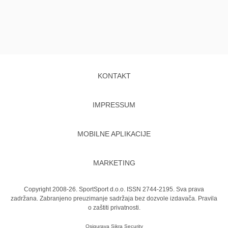
KONTAKT
IMPRESSUM
MOBILNE APLIKACIJE
MARKETING
Copyright 2008-26. SportSport d.o.o. ISSN 2744-2195. Sva prava
zadržana. Zabranjeno preuzimanje sadržaja bez dozvole izdavača.
Pravila
o zaštiti privatnosti.
Osigurava
Sikra Security