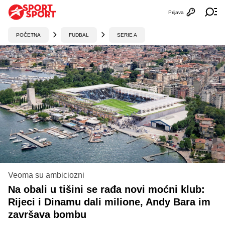
Prijava
Otvori profi
Ot
POČETNA
FUDBAL
SERIE A
Veoma su ambiciozni
Na obali u tišini se rađa novi moćni klub:
Rijeci i Dinamu dali milione, Andy Bara im
završava bombu