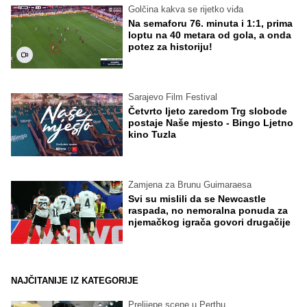
Golčina kakva se rijetko viđa
Na semaforu 76. minuta i 1:1, prima
loptu na 40 metara od gola, a onda
potez za historiju!
Sarajevo Film Festival
Četvrto ljeto zaredom Trg slobode
postaje Naše mjesto - Bingo Ljetno
kino Tuzla
Zamjena za Brunu Guimaraesa
Svi su mislili da se Newcastle
raspada, no nemoralna ponuda za
njemačkog igrača govori drugačije
NAJČITANIJE IZ KATEGORIJE
Prelijepe scene u Perthu