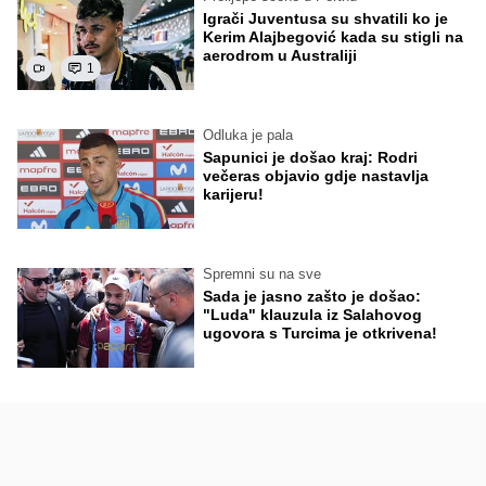
Igrači Juventusa su shvatili ko je
Kerim Alajbegović kada su stigli na
aerodrom u Australiji
1
Odluka je pala
Sapunici je došao kraj: Rodri
večeras objavio gdje nastavlja
karijeru!
Spremni su na sve
Sada je jasno zašto je došao:
"Luda" klauzula iz Salahovog
ugovora s Turcima je otkrivena!