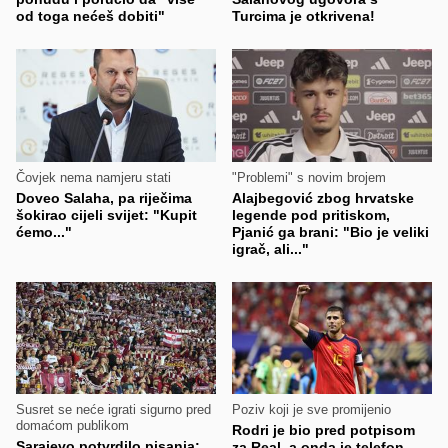
od toga nećeš dobiti"
Turcima je otkrivena!
Čovjek nema namjeru stati
"Problemi" s novim brojem
Doveo Salaha, pa riječima
Alajbegović zbog hrvatske
šokirao cijeli svijet: "Kupit
legende pod pritiskom,
ćemo..."
Pjanić ga brani: "Bio je veliki
igrač, ali..."
Susret se neće igrati sigurno pred
Poziv koji je sve promijenio
domaćom publikom
Rodri je bio pred potpisom
Sarajevo potvrdilo pisanja:
za Real, a onda je telefon