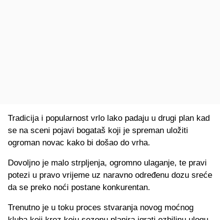
Tradicija i popularnost vrlo lako padaju u drugi plan kad
se na sceni pojavi bogataš koji je spreman uložiti
ogroman novac kako bi došao do vrha.
Dovoljno je malo strpljenja, ogromno ulaganje, te pravi
potezi u pravo vrijeme uz naravno određenu dozu sreće
da se preko noći postane konkurentan.
Trenutno je u toku proces stvaranja novog moćnog
kluba koji kroz koju sezonu planira igrati ozbiljnu ulogu