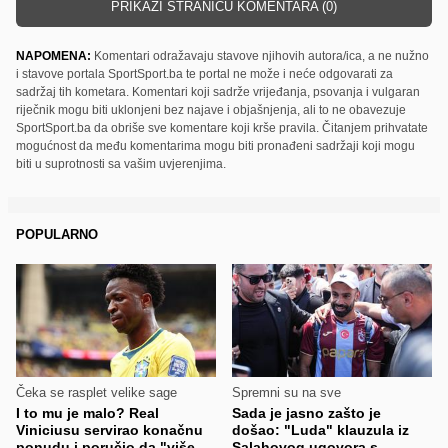
PRIKAŽI STRANICU KOMENTARA (0)
NAPOMENA:
Komentari odražavaju stavove njihovih autora/ica, a ne nužno
i stavove portala SportSport.ba te portal ne može i neće odgovarati za
sadržaj tih kometara. Komentari koji sadrže vrijeđanja, psovanja i vulgaran
riječnik mogu biti uklonjeni bez najave i objašnjenja, ali to ne obavezuje
SportSport.ba da obriše sve komentare koji krše pravila. Čitanjem prihvatate
mogućnost da među komentarima mogu biti pronađeni sadržaji koji mogu
biti u suprotnosti sa vašim uvjerenjima.
POPULARNO
Čeka se rasplet velike sage
Spremni su na sve
I to mu je malo? Real
Sada je jasno zašto je
Viniciusu servirao konačnu
došao: "Luda" klauzula iz
ponudu i poručio da "više
Salahovog ugovora s