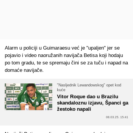
Alarm u policiji u Guimaraesu već je "upaljen" jer se
pojavio i video naoružanih navijača Betisa koji hodaju
po tom gradu, te se spremaju čini se za tuču i napad na
domaće navijače.
"Nasljednik Lewandowskog" opet kod
kuće
Vitor Roque dao u Brazilu
skandaloznu izjavu, Španci ga
žestoko napali
08.03.25. 15:41