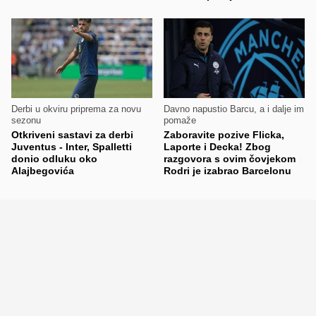
Derbi u okviru priprema za novu
Davno napustio Barcu, a i dalje im
sezonu
pomaže
Otkriveni sastavi za derbi
Zaboravite pozive Flicka,
Juventus - Inter, Spalletti
Laporte i Decka! Zbog
donio odluku oko
razgovora s ovim čovjekom
Alajbegovića
Rodri je izabrao Barcelonu