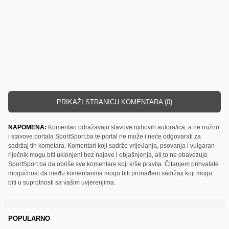
PRIKAŽI STRANICU KOMENTARA (0)
NAPOMENA:
Komentari odražavaju stavove njihovih autora/ica, a ne nužno
i stavove portala SportSport.ba te portal ne može i neće odgovarati za
sadržaj tih kometara. Komentari koji sadrže vrijeđanja, psovanja i vulgaran
riječnik mogu biti uklonjeni bez najave i objašnjenja, ali to ne obavezuje
SportSport.ba da obriše sve komentare koji krše pravila. Čitanjem prihvatate
mogućnost da među komentarima mogu biti pronađeni sadržaji koji mogu
biti u suprotnosti sa vašim uvjerenjima.
POPULARNO