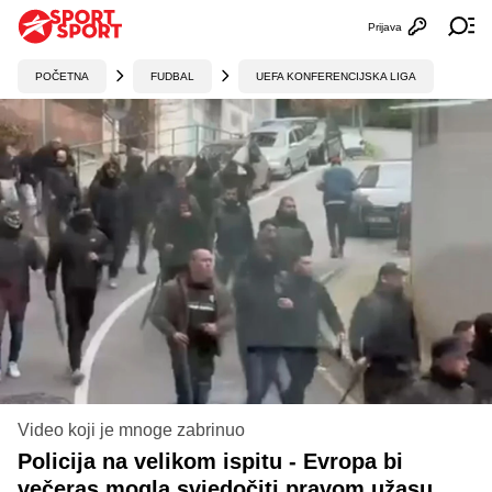
Prijava
Otvori profi
Ot
POČETNA
FUDBAL
UEFA KONFERENCIJSKA LIGA
Video koji je mnoge zabrinuo
Policija na velikom ispitu - Evropa bi
večeras mogla svjedočiti pravom užasu