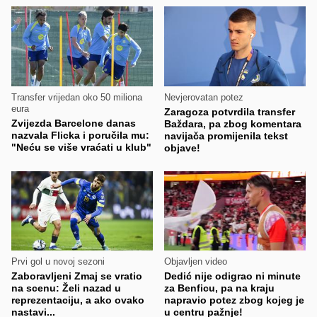
Transfer vrijedan oko 50 miliona
Nevjerovatan potez
eura
Zaragoza potvrdila transfer
Zvijezda Barcelone danas
Baždara, pa zbog komentara
nazvala Flicka i poručila mu:
navijača promijenila tekst
"Neću se više vraćati u klub"
objave!
Prvi gol u novoj sezoni
Objavljen video
Zaboravljeni Zmaj se vratio
Dedić nije odigrao ni minute
na scenu: Želi nazad u
za Benficu, pa na kraju
reprezentaciju, a ako ovako
napravio potez zbog kojeg je
nastavi...
u centru pažnje!