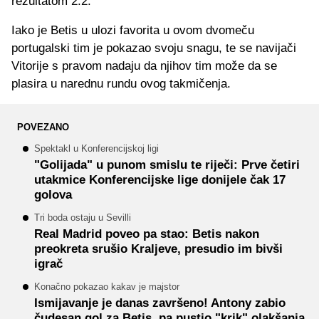
rezultatom 2:2.
Iako je Betis u ulozi favorita u ovom dvomeču
portugalski tim je pokazao svoju snagu, te se navijači
Vitorije s pravom nadaju da njihov tim može da se
plasira u narednu rundu ovog takmičenja.
POVEZANO
Spektakl u Konferencijskoj ligi
"Golijada" u punom smislu te riječi: Prve četiri
utakmice Konferencijske lige donijele čak 17
golova
Tri boda ostaju u Sevilli
Real Madrid poveo pa stao: Betis nakon
preokreta srušio Kraljeve, presudio im bivši
igrač
Konačno pokazao kakav je majstor
Ismijavanje je danas završeno! Antony zabio
čudesan gol za Betis, pa pustio "krik" olakšanja