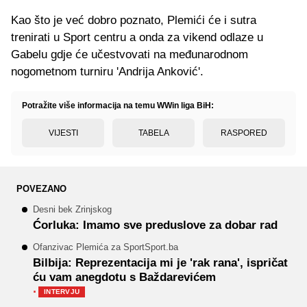
Kao što je već dobro poznato, Plemići će i sutra
trenirati u Sport centru a onda za vikend odlaze u
Gabelu gdje će učestvovati na međunarodnom
nogometnom turniru 'Andrija Anković'.
Potražite više informacija na temu WWin liga BiH:
VIJESTI
TABELA
RASPORED
POVEZANO
Desni bek Zrinjskog
Ćorluka: Imamo sve preduslove za dobar rad
Ofanzivac Plemića za SportSport.ba
Bilbija: Reprezentacija mi je 'rak rana', ispričat
ću vam anegdotu s Baždarevićem
·
INTERVJU