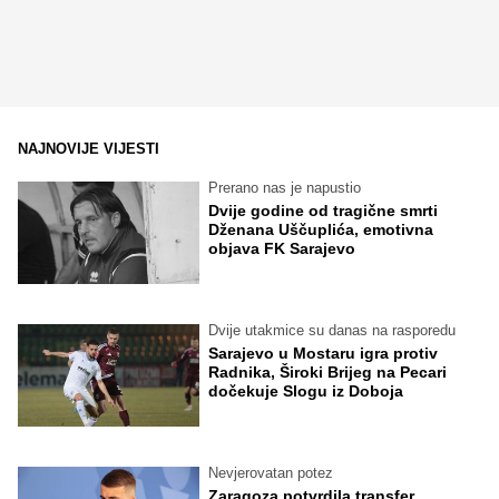
NAJNOVIJE VIJESTI
Prerano nas je napustio
Dvije godine od tragične smrti
Dženana Uščuplića, emotivna
objava FK Sarajevo
Dvije utakmice su danas na rasporedu
Sarajevo u Mostaru igra protiv
Radnika, Široki Brijeg na Pecari
dočekuje Slogu iz Doboja
Nevjerovatan potez
Zaragoza potvrdila transfer