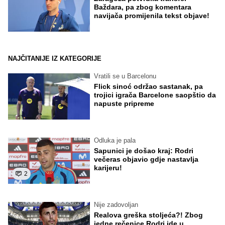
Baždara, pa zbog komentara
navijača promijenila tekst objave!
NAJČITANIJE IZ KATEGORIJE
Vratili se u Barcelonu
Flick sinoć održao sastanak, pa
trojici igrača Barcelone saopštio da
napuste pripreme
Odluka je pala
Sapunici je došao kraj: Rodri
večeras objavio gdje nastavlja
karijeru!
2
Nije zadovoljan
Realova greška stoljeća?! Zbog
jedne rečenice Rodri ide u