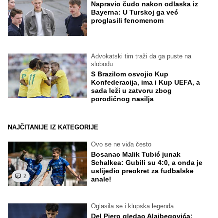
Napravio čudo nakon odlaska iz
Bayerna: U Turskoj ga već
proglasili fenomenom
Advokatski tim traži da ga puste na
slobodu
S Brazilom osvojio Kup
Konfederacija, ima i Kup UEFA, a
sada leži u zatvoru zbog
porodičnog nasilja
NAJČITANIJE IZ KATEGORIJE
Ovo se ne viđa često
Bosanac Malik Tubić junak
Schalkea: Gubili su 4:0, a onda je
uslijedio preokret za fudbalske
2
anale!
Oglasila se i klupska legenda
Del Piero gledao Alajbegovića: