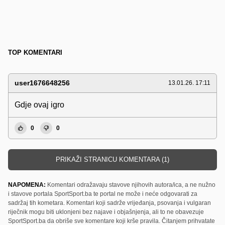
TOP KOMENTARI
user1676648256
13.01.26. 17:11
Gdje ovaj igro
0
0
PRIKAŽI STRANICU KOMENTARA (1)
NAPOMENA:
Komentari odražavaju stavove njihovih autora/ica, a ne nužno
i stavove portala SportSport.ba te portal ne može i neće odgovarati za
sadržaj tih kometara. Komentari koji sadrže vrijeđanja, psovanja i vulgaran
riječnik mogu biti uklonjeni bez najave i objašnjenja, ali to ne obavezuje
SportSport.ba da obriše sve komentare koji krše pravila. Čitanjem prihvatate