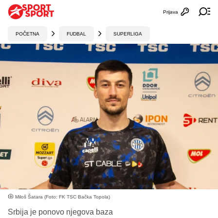
Prijava
Otvori profi
Ot
POČETNA
FUDBAL
SUPERLIGA
Miloš Šatara (Foto: FK TSC Bačka Topola)
Srbija je ponovo njegova baza