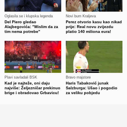
Oglasila se i klupska legenda
Novi bum Kraljeva
Del Piero gledao
Perez otvorio kasu kao nikad
Alajbegovića: "Mislim da za
prije: Real novu zvijezdu
tim nema potrebe"
platio 140 miliona eura!
Plavi savladali BSK
Bravo majstore
Kad je najteže, oni daju
Haris Tabaković junak
najviše: Željezničar prekinuo
Salzburga: Ušao i pogodio
brige i obradovao Grbavicu!
za veliku pobjedu