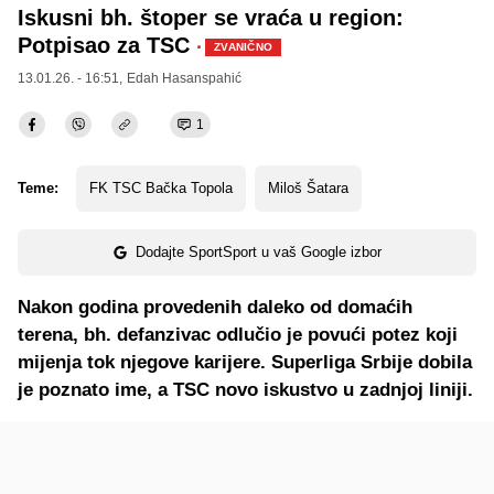
Iskusni bh. štoper se vraća u region:
Potpisao za TSC
·
ZVANIČNO
13.01.26. - 16:51,
Edah Hasanspahić
1
Teme:
FK TSC Bačka Topola
Miloš Šatara
Dodajte SportSport u vaš Google izbor
Nakon godina provedenih daleko od domaćih
terena, bh. defanzivac odlučio je povući potez koji
mijenja tok njegove karijere. Superliga Srbije dobila
je poznato ime, a TSC novo iskustvo u zadnjoj liniji.