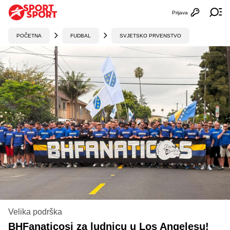
Prijava
Otvori profi
Ot
POČETNA
FUDBAL
SVJETSKO PRVENSTVO
Velika podrška
BHFanaticosi za ludnicu u Los Angelesu!