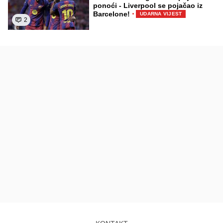
ponoći - Liverpool se pojačao iz
·
Barcelone!
UDARNA VIJEST
2