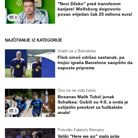
"Novi Džeko" pred transferom
karijere! Wolfsburg dogovorio
posao vrijedan čak 25 miliona eura!
4
NAJČITANIJE IZ KATEGORIJE
Vratili se u Barcelonu
Flick sinoć održao sastanak, pa
trojici igrača Barcelone saopštio da
napuste pripreme
Ovo se ne viđa često
Bosanac Malik Tubić junak
Schalkea: Gubili su 4:0, a onda je
uslijedio preokret za fudbalske
1
anale!
Potvrdio Fabrizio Romano
Veliki "Here we go" malo prije