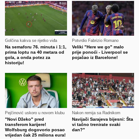
Golčina kakva se rijetko viđa
Potvrdio Fabrizio Romano
Na semaforu 76. minuta i 1:1,
Veliki "Here we go" malo
prima loptu na 40 metara od
prije ponoći - Liverpool se
gola, a onda potez za
pojačao iz Barcelone!
historiju!
Pejčinović uskoro u novom klubu
Nakon remija sa Radnikom
"Novi Džeko" pred
Navijači Sarajeva bijesni: Šta
transferom karijere!
vi tačno trenirate svaki
Wolfsburg dogovorio posao
dan?"
vrijedan čak 25 miliona eura!