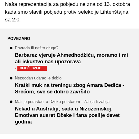
Naša reprezentacija za pobjedu ne zna od 13. oktobra
kada smo slavili pobjedu protiv selekcije Lihtenštajna
sa 2:0.
POVEZANO
Povreda ili nešto drugo?
Barbarez vjeruje Ahmedhodžiću, moramo i mi
ali iskustvo nas upozorava
·
RIJEČ, DVIJE...
Nezgodan udarac je dobio
Kratki muk na treningu zbog Amara Dedića -
Srećom, sve se dobro završilo
Mali je porastao, a Džeko po starom - Zabija li zabija
Nekad u Australiji, sada u Nizozemskoj:
Emotivan susret Džeke i fana poslije devet
godina