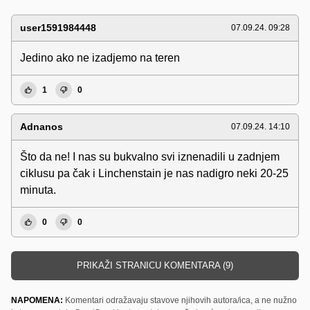
user1591984448
07.09.24. 09:28
Jedino ako ne izadjemo na teren
1
0
Adnanos
07.09.24. 14:10
Što da ne! I nas su bukvalno svi iznenadili u zadnjem
ciklusu pa čak i Linchenstain je nas nadigro neki 20-25
minuta.
0
0
PRIKAŽI STRANICU KOMENTARA (9)
NAPOMENA:
Komentari odražavaju stavove njihovih autora/ica, a ne nužno