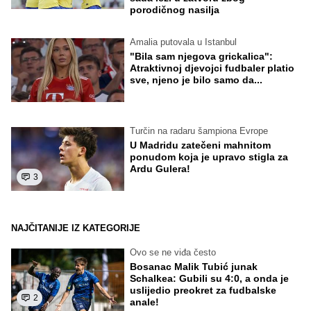
porodičnog nasilja
Amalia putovala u Istanbul
"Bila sam njegova grickalica":
Atraktivnoj djevojci fudbaler platio
sve, njeno je bilo samo da...
Turčin na radaru šampiona Evrope
U Madridu zatečeni mahnitom
ponudom koja je upravo stigla za
Ardu Gulera!
3
NAJČITANIJE IZ KATEGORIJE
Ovo se ne viđa često
Bosanac Malik Tubić junak
Schalkea: Gubili su 4:0, a onda je
uslijedio preokret za fudbalske
2
anale!