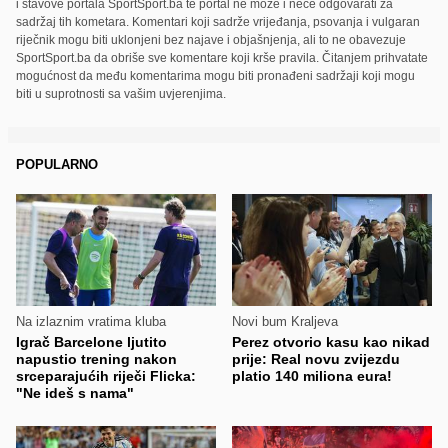
i stavove portala SportSport.ba te portal ne može i neće odgovarati za
sadržaj tih kometara. Komentari koji sadrže vrijeđanja, psovanja i vulgaran
riječnik mogu biti uklonjeni bez najave i objašnjenja, ali to ne obavezuje
SportSport.ba da obriše sve komentare koji krše pravila. Čitanjem prihvatate
mogućnost da među komentarima mogu biti pronađeni sadržaji koji mogu
biti u suprotnosti sa vašim uvjerenjima.
POPULARNO
Na izlaznim vratima kluba
Novi bum Kraljeva
Igrač Barcelone ljutito
Perez otvorio kasu kao nikad
napustio trening nakon
prije: Real novu zvijezdu
srceparajućih riječi Flicka:
platio 140 miliona eura!
"Ne ideš s nama"