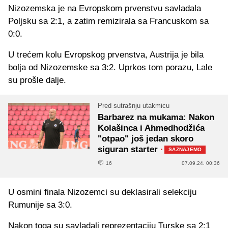
Nizozemska je na Evropskom prvenstvu savladala
Poljsku sa 2:1, a zatim remizirala sa Francuskom sa
0:0.
U trećem kolu Evropskog prvenstva, Austrija je bila
bolja od Nizozemske sa 3:2. Uprkos tom porazu, Lale
su prošle dalje.
Pred sutrašnju utakmicu
Barbarez na mukama: Nakon
Kolašinca i Ahmedhodžića
"otpao" još jedan skoro
siguran starter
·
SAZNAJEMO
16
07.09.24. 00:36
U osmini finala Nizozemci su deklasirali selekciju
Rumunije sa 3:0.
Nakon toga su savladali reprezentaciju Turske sa 2:1