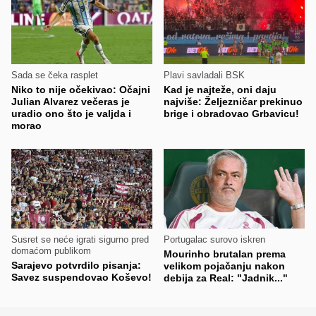
Sada se čeka rasplet
Plavi savladali BSK
Niko to nije očekivao: Očajni
Kad je najteže, oni daju
Julian Alvarez večeras je
najviše: Željezničar prekinuo
uradio ono što je valjda i
brige i obradovao Grbavicu!
morao
Susret se neće igrati sigurno pred
Portugalac surovo iskren
domaćom publikom
Mourinho brutalan prema
Sarajevo potvrdilo pisanja:
velikom pojačanju nakon
Savez suspendovao Koševo!
debija za Real: "Jadnik..."