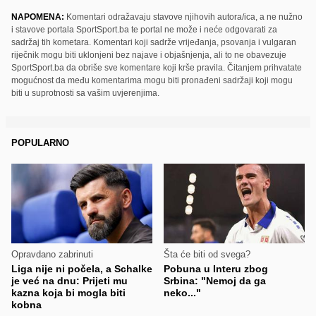
NAPOMENA:
Komentari odražavaju stavove njihovih autora/ica, a ne nužno
i stavove portala SportSport.ba te portal ne može i neće odgovarati za
sadržaj tih kometara. Komentari koji sadrže vrijeđanja, psovanja i vulgaran
riječnik mogu biti uklonjeni bez najave i objašnjenja, ali to ne obavezuje
SportSport.ba da obriše sve komentare koji krše pravila. Čitanjem prihvatate
mogućnost da među komentarima mogu biti pronađeni sadržaji koji mogu
biti u suprotnosti sa vašim uvjerenjima.
POPULARNO
Opravdano zabrinuti
Šta će biti od svega?
Liga nije ni počela, a Schalke
Pobuna u Interu zbog
je već na dnu: Prijeti mu
Srbina: "Nemoj da ga
kazna koja bi mogla biti
neko..."
kobna