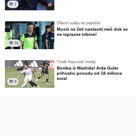
1
Glavni sudija ne popušta
Musić ne želi nastaviti meč dok se
ne isprazne tribine!
31
Tvrde francuski mediji
Bomba iz Madrida! Arda Guler
prihvatio ponudu od 18 miliona
eura!
5