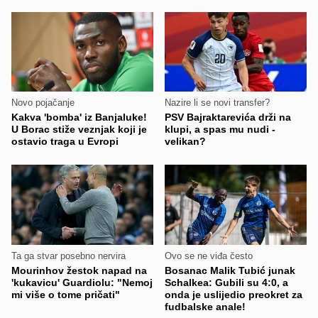
Novo pojačanje
Nazire li se novi transfer?
Kakva 'bomba' iz Banjaluke!
PSV Bajraktarevića drži na
U Borac stiže veznjak koji je
klupi, a spas mu nudi -
ostavio traga u Evropi
velikan?
Ta ga stvar posebno nervira
Ovo se ne viđa često
Mourinhov žestok napad na
Bosanac Malik Tubić junak
'kukavicu' Guardiolu: "Nemoj
Schalkea: Gubili su 4:0, a
mi više o tome pričati"
onda je uslijedio preokret za
fudbalske anale!