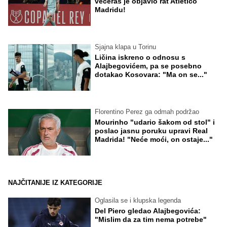
večeras je objavio rat Atletico
Madridu!
Sjajna klapa u Torinu
Ličina iskreno o odnosu s
Alajbegovićem, pa se posebno
dotakao Kosovara: "Ma on se..."
Florentino Perez ga odmah podržao
Mourinho "udario šakom od stol" i
poslao jasnu poruku upravi Real
Madrida! "Neće moći, on ostaje..."
NAJČITANIJE IZ KATEGORIJE
Oglasila se i klupska legenda
Del Piero gledao Alajbegovića:
"Mislim da za tim nema potrebe"