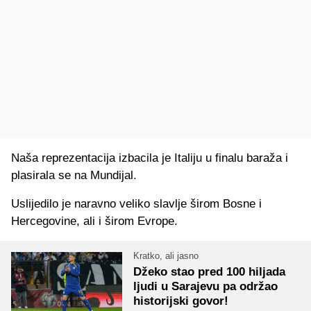
Naša reprezentacija izbacila je Italiju u finalu baraža i
plasirala se na Mundijal.
Uslijedilo je naravno veliko slavlje širom Bosne i
Hercegovine, ali i širom Evrope.
Kratko, ali jasno
Džeko stao pred 100 hiljada
ljudi u Sarajevu pa održao
historijski govor!