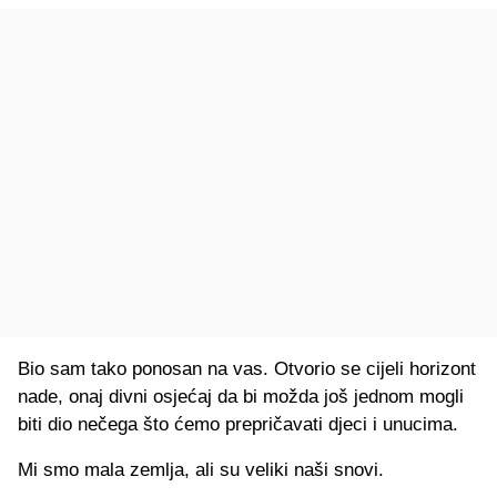
Bio sam tako ponosan na vas. Otvorio se cijeli horizont
nade, onaj divni osjećaj da bi možda još jednom mogli
biti dio nečega što ćemo prepričavati djeci i unucima.
Mi smo mala zemlja, ali su veliki naši snovi.