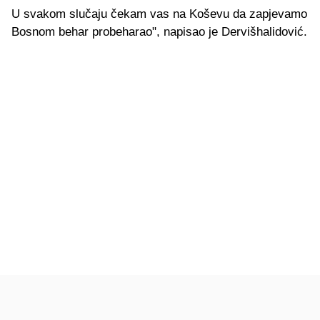
U svakom slučaju čekam vas na Koševu da zapjevamo
Bosnom behar probeharao", napisao je Dervišhalidović.