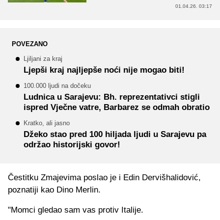
01.04.26. 03:17
POVEZANO
Ljiljani za kraj
Ljepši kraj najljepše noći nije mogao biti!
100.000 ljudi na dočeku
Ludnica u Sarajevu: Bh. reprezentativci stigli
ispred Vječne vatre, Barbarez se odmah obratio
Kratko, ali jasno
Džeko stao pred 100 hiljada ljudi u Sarajevu pa
održao historijski govor!
Čestitku Zmajevima poslao je i Edin Dervišhalidović,
poznatiji kao Dino Merlin.
"Momci gledao sam vas protiv Italije.