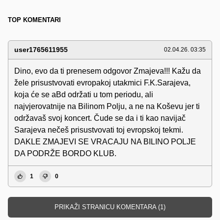
TOP KOMENTARI
user1765611955
02.04.26. 03:35
Dino, evo da ti prenesem odgovor Zmajeva!!! Kažu da
žele prisustvovati evropakoj utakmici F.K.Sarajeva,
koja će se aBd održati u tom periodu, ali
najvjerovatnije na Bilinom Polju, a ne na Koševu jer ti
održavaš svoj koncert. Čude se da i ti kao navijač
Sarajeva nečeš prisustvovati toj evropskoj tekmi.
DAKLE ZMAJEVI SE VRACAJU NA BILINO POLJE
DA PODRŽE BORDO KLUB.
1
0
PRIKAŽI STRANICU KOMENTARA (1)