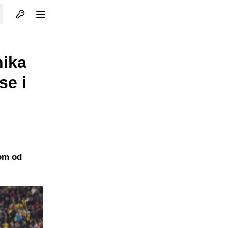
Otvori profil
Otvori meni
nika
se i
kom od