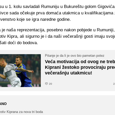
su u 1. kolu savladali Rumuniju u Bukureštu golom Gigovića
tivce sada očekuje prva domaća utakmica u kvalifikacijama
rvenstvo koje se igra naredne godine.
 je naša reprezentacija, posebno nakon pobjede u Rumuniji, 
tiv Kipra, ali sigurno je i da naši večerašnji gosti imaju svoj
šati doći do bodova.
Pitanje je da li je ovo bio pametan potez
Veća motivacija od ovog ne treb
Kiprani žestoko provociraju pre
večerašnju utakmicu!
20
2
ANO
otiv Kiprana za nova tri boda