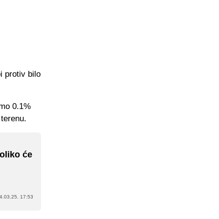
 protiv bilo
samo 0.1%
terenu.
koliko će
4.03.25. 17:53