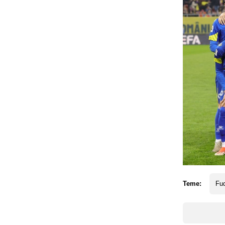
Teme:
Fud