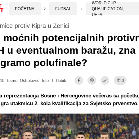
WORLD CUP
POČETNA
FUDBAL
QUALIFICATION,
UEFA
mice protiv Kipra u Zenici
e moćnih potencijalnih protiv
H u eventualnom baražu, zna 
igramo polufinale?
:10,
Esmer Oštraković
, foto: T. Hebib
3
 reprezentacija Bosne i Hercegovine večeras sa počet
 igra utakmicu 2. kola kvalifikacija za Svjetsko prvenstvo.