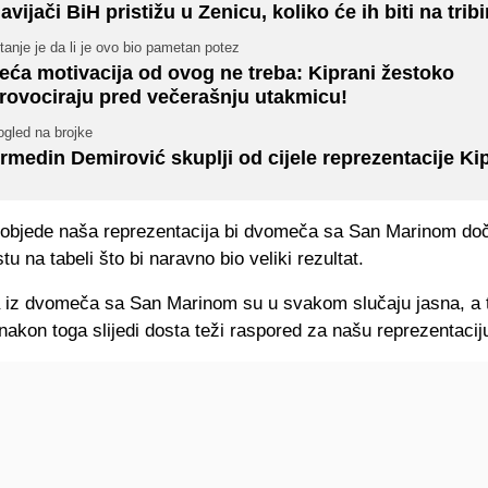
avijači BiH pristižu u Zenicu, koliko će ih biti na tri
tanje je da li je ovo bio pametan potez
eća motivacija od ovog ne treba: Kiprani žestoko
rovociraju pred večerašnju utakmicu!
ogled na brojke
rmedin Demirović skuplji od cijele reprezentacije Ki
pobjede naša reprezentacija bi dvomeča sa San Marinom do
u na tabeli što bi naravno bio veliki rezultat.
 iz dvomeča sa San Marinom su u svakom slučaju jasna, a t
nakon toga slijedi dosta teži raspored za našu reprezentacij