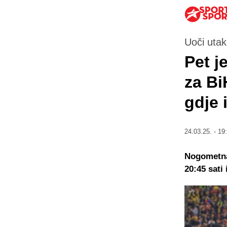
Uoči utak
Pet j
za Bi
gdje 
24.03.25. - 19
Nogometna
20:45 sati