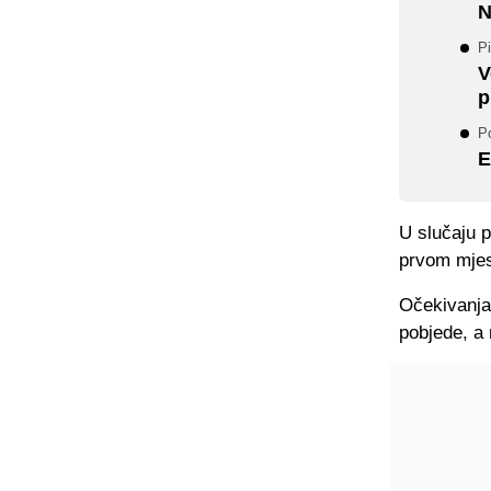
N
Pi
V
p
P
E
U slučaju 
prvom mjest
Očekivanja
pobjede, a 