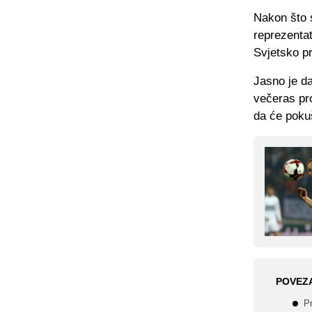
Nakon što 
reprezenta
Svjetsko p
Jasno je da
večeras pro
da će poku
POVEZ
Pr