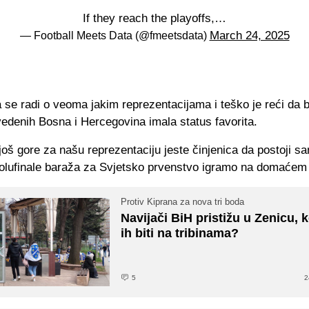
If they reach the playoffs,…
March 24, 2025
— Football Meets Data (@fmeetsdata)
 se radi o veoma jakim reprezentacijama i teško je reći da bi
edenih Bosna i Hercegovina imala status favorita.
još gore za našu reprezentaciju jeste činjenica da postoji 
olufinale baraža za Svjetsko prvenstvo igramo na domaćem 
Protiv Kiprana za nova tri boda
Navijači BiH pristižu u Zenicu, 
ih biti na tribinama?
5
2