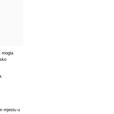
ć mogla
tsko
a
om mjestu u