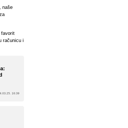
, naše
 za
favorit
u računicu i
a:
d
4.03.25. 16:39