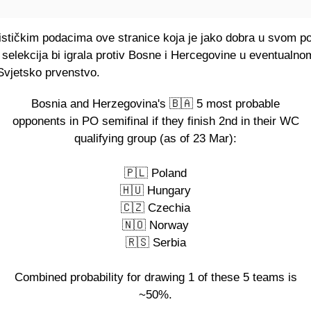
ističkim podacima ove stranice koja je jako dobra u svom po
 selekcija bi igrala protiv Bosne i Hercegovine u eventualno
Svjetsko prvenstvo.
Bosnia and Herzegovina's 🇧🇦 5 most probable
opponents in PO semifinal if they finish 2nd in their WC
qualifying group (as of 23 Mar):
🇵🇱 Poland
🇭🇺 Hungary
🇨🇿 Czechia
🇳🇴 Norway
🇷🇸 Serbia
Combined probability for drawing 1 of these 5 teams is
~50%.