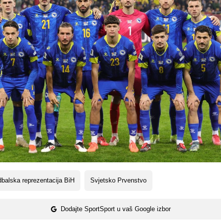
balska reprezentacija BiH
Svjetsko Prvenstvo
Dodajte SportSport u vaš Google izbor