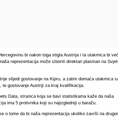
ercegovinu bi nakon toga stigla Austrija i ta utakmica bi ve
li naša reprezentacija može izboriti direktan plasman na Svje
trije slijedi gostovanje na Kipru, a zatim domaća utakmica s
te gostovanje Austriji za kraj kvalifikacija.
ets Data, stranica koja se bavi statistikama kaže da naša
ija ima 5 protivnika koji su najizgledniji u baražu.
se o tome da bi naša reprezentacija ukoliko završi na drug