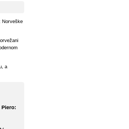
iz Norveške
Norvežani
modernom
u, a
 Piero: