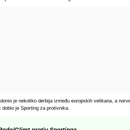
donio je nekoliko derbija između europskih velikana, a norv
 dobio je Sporting za protivnika.
Bodo/Glimt protiv Sportinga