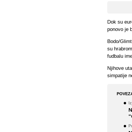
Dok su euro
ponovo je b
Bodo/Glimt
su hrabrom
fudbalu ime
Njihove uta
simpatije n
POVEZ
Iz
N
"
Pr