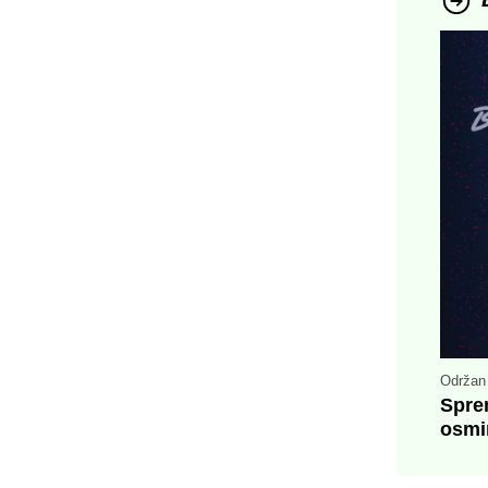
Održan 
Sprem
osmi