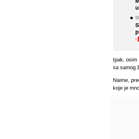
M
u
Sl
S
p
·
Ipak, osim 
sa samog ž
Naime, pre
koje je mno