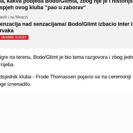
a, kakva pobjeda Bodo/Glimta, zbog nje je i historijs
spjeh ovog kluba "pao u zaborav"
avili i na Meazzi
enzacija nad senzacijama! Bodo/Glimt izbacio Inter i
rvaka
UDARNA VIJEST
igre na terenu, Bodo/Glimt je bio tema razgovora i zbog jedn
rijeba.
dsjednik kluba - Frode Thomassen pojavio se na ceremoniji 
ge iznenadilo.