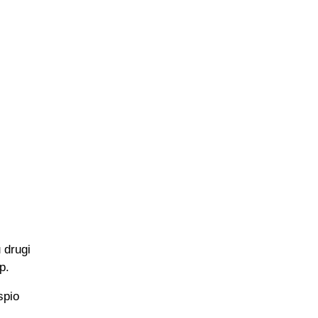
u drugi
p.
spio