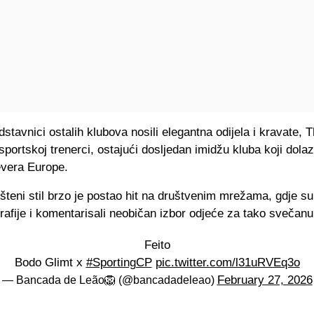
stavnici ostalih klubova nosili elegantna odijela i kravate
 sportskoj trenerci, ostajući dosljedan imidžu kluba koji dolaz
evera Europe.
teni stil brzo je postao hit na društvenim mrežama, gdje su 
tografije i komentarisali neobičan izbor odjeće za tako svečanu 
Feito
Bodo Glimt x
#SportingCP
pic.twitter.com/l31uRVEq3o
February 27, 2026
— Bancada de Leão🦁 (@bancadadeleao)