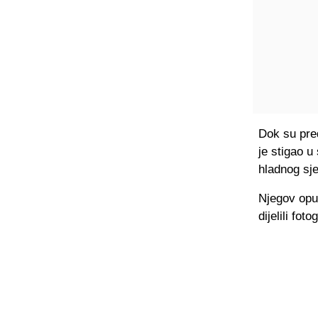
Dok su pred
je stigao u
hladnog sj
Njegov opuš
dijelili fo