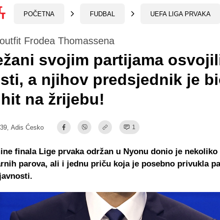
POČETNA
FUDBAL
UEFA LIGA PRVAKA
 outfit Frodea Thomassena
žani svojim partijama osvojil
sti, a njihov predsjednik je b
 hit na žrijebu!
:39,
Adis Ćesko
1
ine finala Lige prvaka održan u Nyonu donio je nekoliko
rnih parova, ali i jednu priču koja je posebno privukla p
javnosti.