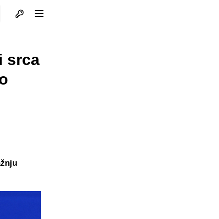
Otvori profil
Otvori meni
i srca
io
ažnju