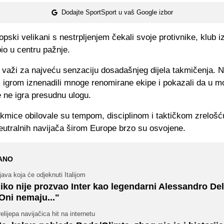
Dodajte SportSport u vaš Google izbor
pski velikani s nestrpljenjem čekali svoje protivnike, klub 
io u centru pažnje.
 važi za najveću senzaciju dosadašnjeg dijela takmičenja. 
 igrom iznenadili mnoge renomirane ekipe i pokazali da u 
 ne igra presudnu ulogu.
kmice obilovale su tempom, disciplinom i taktičkom zrelošć
eutralnih navijača širom Europe brzo su osvojene.
ANO
java koja će odjeknuti Italijom
iko nije prozvao Inter kao legendarni Alessandro Del
Oni nemaju..."
elijepa navijačica hit na internetu