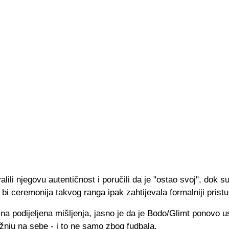
alili njegovu autentičnost i poručili da je "ostao svoj", dok s
 bi ceremonija takvog ranga ipak zahtijevala formalniji pristu
na podijeljena mišljenja, jasno je da je Bodo/Glimt ponovo u
žnju na sebe - i to ne samo zbog fudbala.