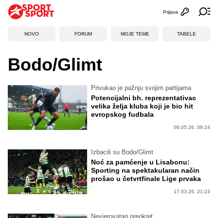
Prijava
Otvori profi
Ot
NOVO
FORUM
MOJE TEME
TABELE
Bodo/Glimt
Privukao je pažnju svojim partijama
Potencijalni bh. reprezentativac
velika želja kluba koji je bio hit
evropskog fudbala
06.05.26. 09:24
Izbacili su Bodo/Glimt
Noć za pamćenje u Lisabonu:
Sporting na spektakularan način
prošao u četvrtfinale Lige prvaka
17.03.26. 21:23
Nevjerovatan preokret