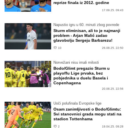
reprize finala iz 2012. godine
17.09.25. 09:43
Napustio igru u 60. minuti zbog povrede
Sturm eliminisan, ali to je najmanji
problem - Arjan Malić zadao
glavobolju Sergeju Barbarezu!
10
26.08.25. 22:50
Norvežani nisu imali milosti
Bodo/Glimt pregazio Sturm u
playoffu Lige prvaka, bez
pobjednika u duelu Basela i
Copenhagena
20.08.25. 22:56
Uoči polufinala Evropske lige
Osam zanimljivosti o Bodo/Glimtu:
Svi stanovnici grada mogu stati na
stadion Tottenhama
2
19.04.25. 09:28