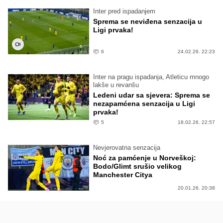
Inter pred ispadanjem
Sprema se neviđena senzacija u
Ligi prvaka!
6
24.02.26. 22:23
Inter na pragu ispadanja, Atleticu mnogo
lakše u revanšu
Ledeni udar sa sjevera: Sprema se
nezapamćena senzacija u Ligi
prvaka!
5
18.02.26. 22:57
Nevjerovatna senzacija
Noć za pamćenje u Norveškoj:
Bodo/Glimt srušio velikog
Manchester Citya
20.01.26. 20:38