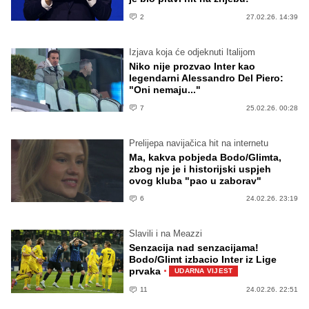
2
27.02.26. 14:39
Izjava koja će odjeknuti Italijom
Niko nije prozvao Inter kao
legendarni Alessandro Del Piero:
"Oni nemaju..."
7
25.02.26. 00:28
Prelijepa navijačica hit na internetu
Ma, kakva pobjeda Bodo/Glimta,
zbog nje je i historijski uspjeh
ovog kluba "pao u zaborav"
6
24.02.26. 23:19
Slavili i na Meazzi
Senzacija nad senzacijama!
Bodo/Glimt izbacio Inter iz Lige
·
prvaka
UDARNA VIJEST
11
24.02.26. 22:51