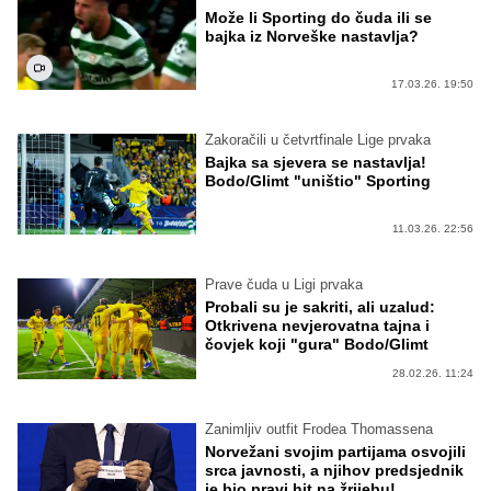
Može li Sporting do čuda ili se
bajka iz Norveške nastavlja?
17.03.26. 19:50
Zakoračili u četvrtfinale Lige prvaka
Bajka sa sjevera se nastavlja!
Bodo/Glimt "uništio" Sporting
11.03.26. 22:56
Prave čuda u Ligi prvaka
Probali su je sakriti, ali uzalud:
Otkrivena nevjerovatna tajna i
čovjek koji "gura" Bodo/Glimt
28.02.26. 11:24
Zanimljiv outfit Frodea Thomassena
Norvežani svojim partijama osvojili
srca javnosti, a njihov predsjednik
je bio pravi hit na žrijebu!