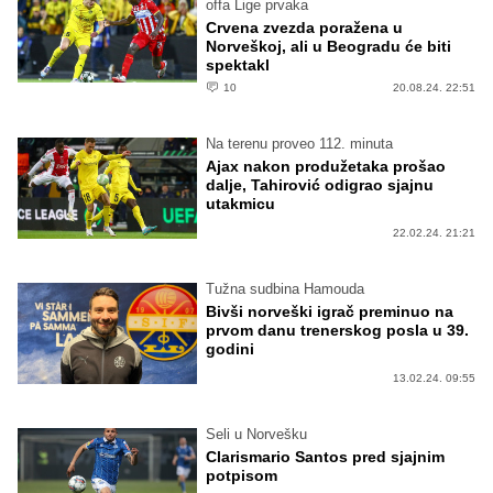
offa Lige prvaka
Crvena zvezda poražena u
Norveškoj, ali u Beogradu će biti
spektakl
10
20.08.24. 22:51
Na terenu proveo 112. minuta
Ajax nakon produžetaka prošao
dalje, Tahirović odigrao sjajnu
utakmicu
22.02.24. 21:21
Tužna sudbina Hamouda
Bivši norveški igrač preminuo na
prvom danu trenerskog posla u 39.
godini
13.02.24. 09:55
Seli u Norvešku
Clarismario Santos pred sjajnim
potpisom