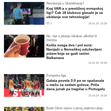
Revolucija u Skandinaviji?
Kraj VAR-a u prestižnoj evropskoj
ligi? Čak 18 klubova glasalo je za
ukidanje ove tehnologije!
3
15.01.25. 15:29
Ne, nije u pitanju nikakav alkohol ili
žestina
Košta svega dva i pol eura:
Navijači u Norveškoj oduševljeni
pićem koje se gadi većini
Balkanaca
13.01.25. 15:30
Evropska liga
Galata povela 3:0 pa se spašavala
u meču sa sedam golova; Priča
dana junak pa tragičar u Portugalu
23.10.24. 18:26
Bodo Glimt slavio u prvoj utakmici play-