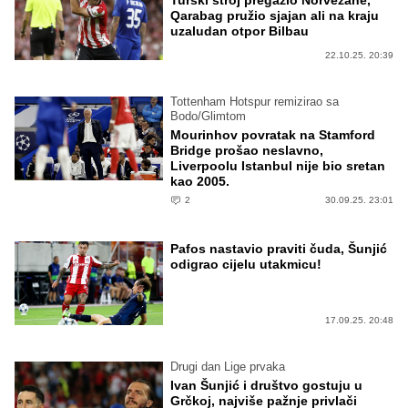
Turski stroj pregazio Norvežane,
Qarabag pružio sjajan ali na kraju
uzaludan otpor Bilbau
22.10.25. 20:39
Tottenham Hotspur remizirao sa
Bodo/Glimtom
Mourinhov povratak na Stamford
Bridge prošao neslavno,
Liverpoolu Istanbul nije bio sretan
kao 2005.
2
30.09.25. 23:01
Pafos nastavio praviti čuda, Šunjić
odigrao cijelu utakmicu!
17.09.25. 20:48
Drugi dan Lige prvaka
Ivan Šunjić i društvo gostuju u
Grčkoj, najviše pažnje privlači