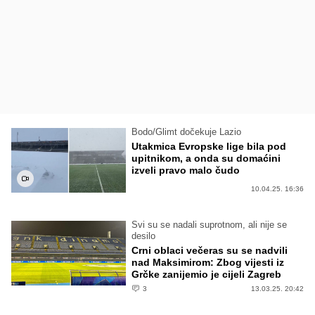
Bodo/Glimt dočekuje Lazio
Utakmica Evropske lige bila pod
upitnikom, a onda su domaćini
izveli pravo malo čudo
10.04.25. 16:36
Svi su se nadali suprotnom, ali nije se
desilo
Crni oblaci večeras su se nadvili
nad Maksimirom: Zbog vijesti iz
Grčke zanijemio je cijeli Zagreb
3
13.03.25. 20:42