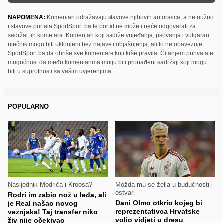
NAPOMENA:
Komentari odražavaju stavove njihovih autora/ica, a ne nužno
i stavove portala SportSport.ba te portal ne može i neće odgovarati za
sadržaj tih kometara. Komentari koji sadrže vrijeđanja, psovanja i vulgaran
riječnik mogu biti uklonjeni bez najave i objašnjenja, ali to ne obavezuje
SportSport.ba da obriše sve komentare koji krše pravila. Čitanjem prihvatate
mogućnost da među komentarima mogu biti pronađeni sadržaji koji mogu
biti u suprotnosti sa vašim uvjerenjima.
POPULARNO
Nasljednik Modrića i Kroosa?
Možda mu se želja u budućnosti i
ostvari
Rodri im zabio nož u leđa, ali
Dani Olmo otkrio kojeg bi
je Real našao novog
reprezentativca Hrvatske
veznjaka! Taj transfer niko
volio vidjeti u dresu
živ nije očekivao