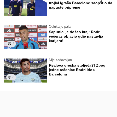
trojici igrača Barcelone saopštio da
napuste pripreme
Odluka je pala
Sapunici je došao kraj: Rodri
večeras objavio gdje nastavlja
karijeru!
2
Nije zadovoljan
Realova greška stoljeća?! Zbog
jedne rečenice Rodri ide u
Barcelonu
6