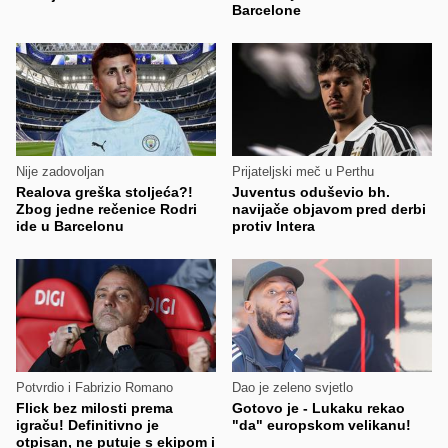
Barcelone
Nije zadovoljan
Prijateljski meč u Perthu
Realova greška stoljeća?!
Juventus oduševio bh.
Zbog jedne rečenice Rodri
navijače objavom pred derbi
ide u Barcelonu
protiv Intera
Potvrdio i Fabrizio Romano
Dao je zeleno svjetlo
Flick bez milosti prema
Gotovo je - Lukaku rekao
igraču! Definitivno je
"da" europskom velikanu!
otpisan, ne putuje s ekipom i