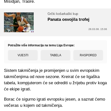
Misidjan, Traore.
Grčki košarkaški kup
Panata osvojila trofej
28.03.08. 15:06
Potražite više informacija na temu Liga Evrope:
VIJESTI
TABELA
RASPORED
Sistem takmičenja je promijenjen u svim evropskim
takmičenjima od nove sezone. Kreirat će se ligaška
tabela, kompjuterom će se odrediti u žrijebu protiv koga
će ekipe igrati.
Borac će sigurno igrati evropsku jesen, a saznat ćemo
večeras u kojem od takmičenja.