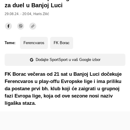
za duel u Banjoj Luci
29.08.24. - 20:04,
Haris Zilić
Teme:
Ferencvaros
FK Borac
Dodajte SportSport u vaš Google izbor
FK Borac večeras od 21 sat u Banjoj Luci dočekuje
Ferencvaros u play-offu Evropske lige i ima priliku
da postane prvi bh. klub koji će zaigrati u grupnoj
fazi Evropa lige, koja od ove sezone nosi naziv
ligaška staza.