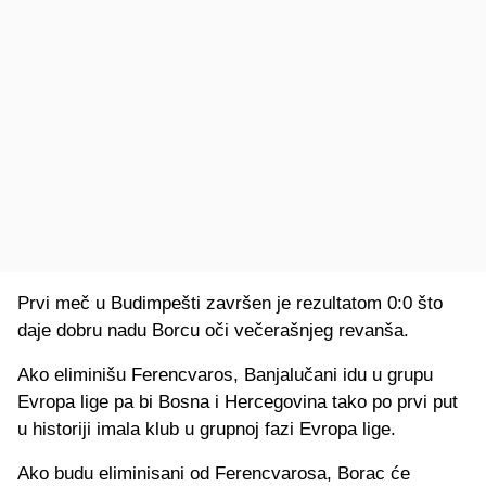
Prvi meč u Budimpešti završen je rezultatom 0:0 što
daje dobru nadu Borcu oči večerašnjeg revanša.
Ako eliminišu Ferencvaros, Banjalučani idu u grupu
Evropa lige pa bi Bosna i Hercegovina tako po prvi put
u historiji imala klub u grupnoj fazi Evropa lige.
Ako budu eliminisani od Ferencvarosa, Borac će