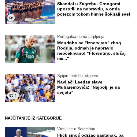
Skandal u Zagrebu: Crnogorci
upozorili na nepravdu, a onda
potezom tokom himne šokirali sve!
Portugalca nema strpljenja
Mourinho se "iznervirao" zbog
Rodrija, odmah je napravio
neočekivano! "Florentino, slušaj
me..."
Sjajan meč bh. stopera
Navijači Leedsa slave
Muharemovića: "Najbolji je na
svijetu"
1
NAJČITANIJE IZ KATEGORIJE
Vratili se u Barcelonu
Flick sinoć održao sastanak, pa