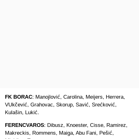
FK BORAC
: Manojlović, Carolina, Meijers, Herrera,
VUkčević, Grahovac, Skorup, Savić, Srećković,
Kulašin, Lukić.
FERENCVAROS
: Dibusz, Knoester, Cisse, Ramirez,
Makreckis, Rommens, Maiga, Abu Fani, Pešić,