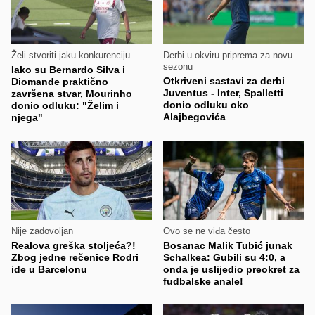
Želi stvoriti jaku konkurenciju
Derbi u okviru priprema za novu
sezonu
Iako su Bernardo Silva i
Otkriveni sastavi za derbi
Diomande praktično
Juventus - Inter, Spalletti
završena stvar, Mourinho
donio odluku oko
donio odluku: "Želim i
Alajbegovića
njega"
Nije zadovoljan
Ovo se ne viđa često
Realova greška stoljeća?!
Bosanac Malik Tubić junak
Zbog jedne rečenice Rodri
Schalkea: Gubili su 4:0, a
ide u Barcelonu
onda je uslijedio preokret za
fudbalske anale!