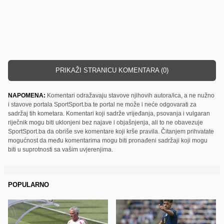
PRIKAŽI STRANICU KOMENTARA (0)
NAPOMENA:
Komentari odražavaju stavove njihovih autora/ica, a ne nužno
i stavove portala SportSport.ba te portal ne može i neće odgovarati za
sadržaj tih kometara. Komentari koji sadrže vrijeđanja, psovanja i vulgaran
riječnik mogu biti uklonjeni bez najave i objašnjenja, ali to ne obavezuje
SportSport.ba da obriše sve komentare koji krše pravila. Čitanjem prihvatate
mogućnost da među komentarima mogu biti pronađeni sadržaji koji mogu
biti u suprotnosti sa vašim uvjerenjima.
POPULARNO