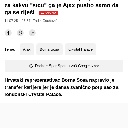
za kakvu "siću" ga je Ajax pustio samo da
ga se riješi
·
ZVANIČNO
11.07.25. - 15:57,
Endin Čaušević
Teme:
Ajax
Borna Sosa
Crystal Palace
Dodajte SportSport u vaš Google izbor
Hrvatski reprezentativac Borna Sosa napravio je
transfer karijere jer je danas zvanično potpisao za
londonski Crystal Palace.