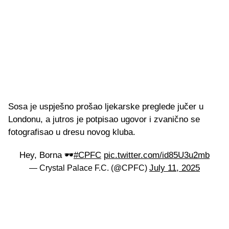
Sosa je uspješno prošao ljekarske preglede jučer u
Londonu, a jutros je potpisao ugovor i zvanično se
fotografisao u dresu novog kluba.
Hey, Borna 🕶️
#CPFC
pic.twitter.com/id85U3u2mb
July 11, 2025
— Crystal Palace F.C. (@CPFC)