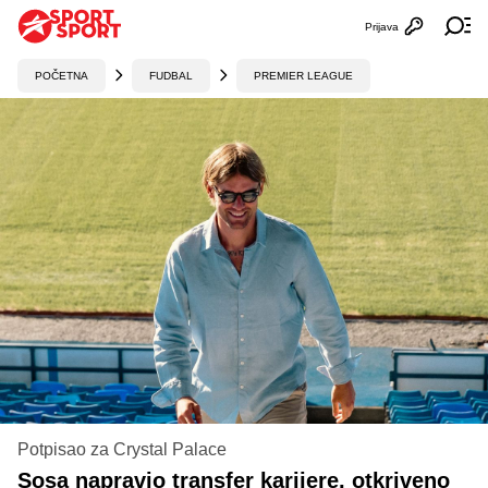
Prijava
Otvori profi
Ot
POČETNA
FUDBAL
PREMIER LEAGUE
Potpisao za Crystal Palace
Sosa napravio transfer karijere, otkriveno