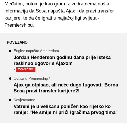
Međutim, potom je kao grom iz vedra nema došla
informacija da Sosa napušta Ajax i da pravi transfer
karijere, te da će igrati u najjačoj ligi svijeta -
Premiershipu.
POVEZANO
Englez napušta Amsterdam
Jordan Henderson godinu dana prije isteka
raskinuo ugovor s Ajaxom
·
ZVANIČNO
Odlazi u Premiership?
Ajax ga otpisao, ali neće dugo tugovati: Borna
Sosa pravi transfer karijere?!
Nevjerovatno
Vatreni je u velikanu ponižen kao rijetko ko
ranije: "Ne smije ni prići igračima prvog tima"