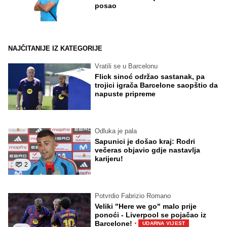
posao
NAJČITANIJE IZ KATEGORIJE
Vratili se u Barcelonu
Flick sinoć održao sastanak, pa
trojici igrača Barcelone saopštio da
napuste pripreme
Odluka je pala
Sapunici je došao kraj: Rodri
večeras objavio gdje nastavlja
karijeru!
2
Potvrdio Fabrizio Romano
Veliki "Here we go" malo prije
ponoći - Liverpool se pojačao iz
·
Barcelone!
UDARNA VIJEST