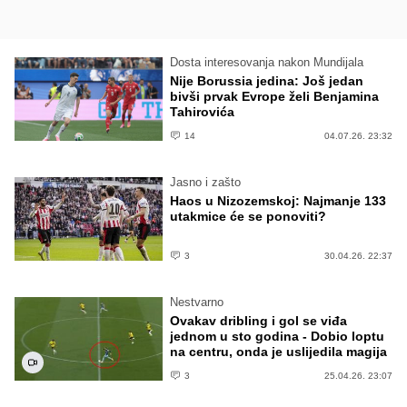
Dosta interesovanja nakon Mundijala
Nije Borussia jedina: Još jedan
bivši prvak Evrope želi Benjamina
Tahirovića
14
04.07.26. 23:32
Jasno i zašto
Haos u Nizozemskoj: Najmanje 133
utakmice će se ponoviti?
3
30.04.26. 22:37
Nestvarno
Ovakav dribling i gol se viđa
jednom u sto godina - Dobio loptu
na centru, onda je uslijedila magija
3
25.04.26. 23:07