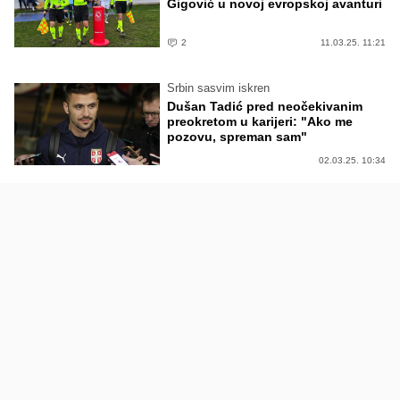
Gigović u novoj evropskoj avanturi
2
11.03.25. 11:21
Srbin sasvim iskren
Dušan Tadić pred neočekivanim
preokretom u karijeri: "Ako me
pozovu, spreman sam"
02.03.25. 10:34