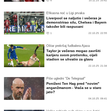
4
10.11.25. 20:42
Efikasna noć u Ligi prvaka
Liverpool se naljutio i večeras je
demonstrirao silu, Chelsea i Bayern
također bili raspucani
1
22.10.25. 22:55
Oštar prekršaj fudbalera Ajaxa
Taylor je večeras mogao završiti
karijeru svom protivniku, cijeli
stadion se uhvatio za glavu
22.10.25. 21:34
Piše ugledni "De Telegraaf"
Poniženi Ten Hag pred "novim"
anganžmanom - Vraća se u staro
jato?
04.10.25. 09:41