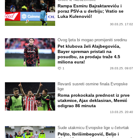
Rampa Esmiru Bajraktareviću i
poraz PSV-a u derbiju; Vratio se
Luka Kulenović!
30.03.25. 17:02
Ovog ljeta bi mogao promijeniti sredinu
Pet klubova želi Alajbegovića,
Bayer spreman pristati na
posudbu, za prodaju traže 4.5
miliona eura!
1
26.03.25. 09:07
Revanš susreti osmine finala Evropske
lige
Roma prokockala prednost iz prve
utakmice, Ajax deklasiran, Memić
odigrao 86 minuta
13.03.25. 20:40
Sude utakmicu Evropske lige u četvrtak
Peljto, Ibrišimbegović, Beljo i