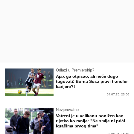
Odlazi u Premiership?
Ajax ga otpisao, ali neće dugo
tugovati: Borna Sosa pravi transfer
karijere?!
04.07.25. 23:56
Nevjerovatno
Vatreni je u velikanu ponižen kao
rijetko ko ranije: "Ne smije ni prići
igračima prvog tima"
28.06.25. 15:50