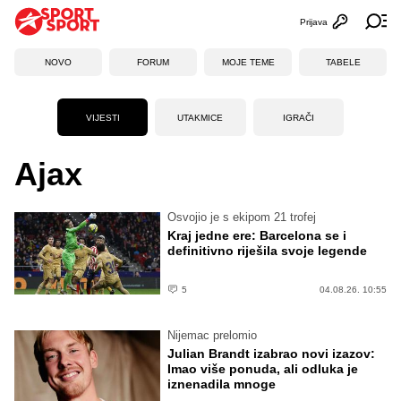
Prijava
Otvori profi
Ot
NOVO
FORUM
MOJE TEME
TABELE
VIJESTI
UTAKMICE
IGRAČI
Ajax
Osvojio je s ekipom 21 trofej
Kraj jedne ere: Barcelona se i
definitivno riješila svoje legende
5
04.08.26. 10:55
Nijemac prelomio
Julian Brandt izabrao novi izazov:
Imao više ponuda, ali odluka je
iznenadila mnoge