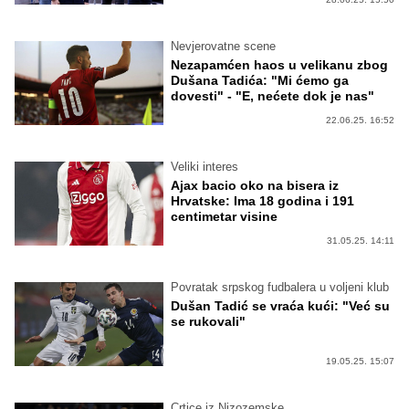
Nevjerovatne scene
Nezapamćen haos u velikanu zbog
Dušana Tadića: "Mi ćemo ga
dovesti" - "E, nećete dok je nas"
22.06.25. 16:52
Veliki interes
Ajax bacio oko na bisera iz
Hrvatske: Ima 18 godina i 191
centimetar visine
31.05.25. 14:11
Povratak srpskog fudbalera u voljeni klub
Dušan Tadić se vraća kući: "Već su
se rukovali"
19.05.25. 15:07
Crtice iz Nizozemske