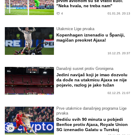
prvim avionom su se vratili kući:
"Neka hvala, ne treba nam"
4
01.01.26. 20:13
Utakmice Lige prvaka
Kopenhagen iznenadio u Španiji,
magičan preokret Ajaxa!
10.12.25. 20:37
Današnji susret protiv Gronigena
Jedini navijač koji je imao dozvolu
da dođe na utakmicu Ajaxa se nije
pojavio, razlog je jako tužan
02.12.25. 21:07
Prve utakmice današnjeg programa Lige
prvaka
Dediću svih 90 minuta u pobjedi
Benfice protiv Ajaxa, Royale Union
SG iznenadio Galatu u Turskoj