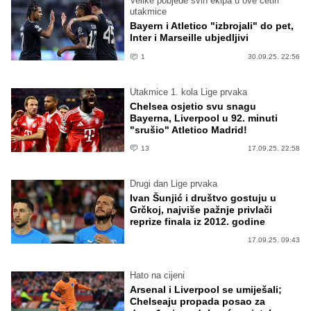
Velike pobjede svih ekipa u ove četiri
utakmice
Bayern i Atletico "izbrojali" do pet,
Inter i Marseille ubjedljivi
1
30.09.25. 22:56
Utakmice 1. kola Lige prvaka
Chelsea osjetio svu snagu
Bayerna, Liverpool u 92. minuti
"srušio" Atletico Madrid!
13
17.09.25. 22:58
Drugi dan Lige prvaka
Ivan Šunjić i društvo gostuju u
Grčkoj, najviše pažnje privlači
reprize finala iz 2012. godine
17.09.25. 09:43
Hato na cijeni
Arsenal i Liverpool se umiješali;
Chelseaju propada posao za