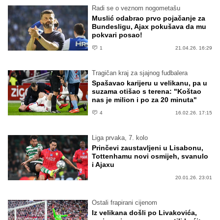
Radi se o veznom nogometašu
Muslić odabrao prvo pojačanje za
Bundesligu, Ajax pokušava da mu
pokvari posao!
1
21.04.26. 16:29
Tragičan kraj za sjajnog fudbalera
Spašavao karijeru u velikanu, pa u
suzama otišao s terena: "Koštao
nas je milion i po za 20 minuta"
4
16.02.26. 17:15
Liga prvaka, 7. kolo
Prinčevi zaustavljeni u Lisabonu,
Tottenhamu novi osmijeh, svanulo
i Ajaxu
20.01.26. 23:01
Ostali frapirani cijenom
Iz velikana došli po Livakovića,