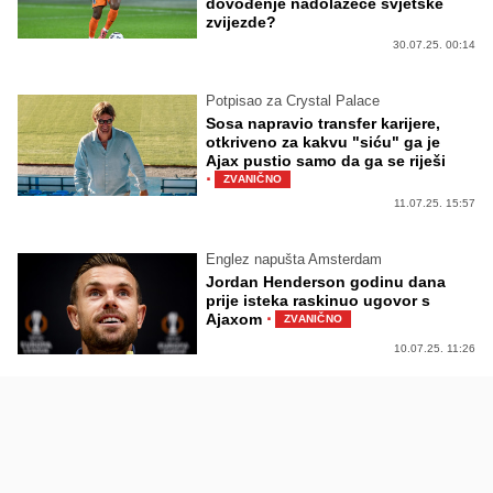
dovođenje nadolazeće svjetske
zvijezde?
30.07.25. 00:14
Potpisao za Crystal Palace
Sosa napravio transfer karijere,
otkriveno za kakvu "siću" ga je
Ajax pustio samo da ga se riješi
·
ZVANIČNO
11.07.25. 15:57
Englez napušta Amsterdam
Jordan Henderson godinu dana
prije isteka raskinuo ugovor s
·
Ajaxom
ZVANIČNO
10.07.25. 11:26