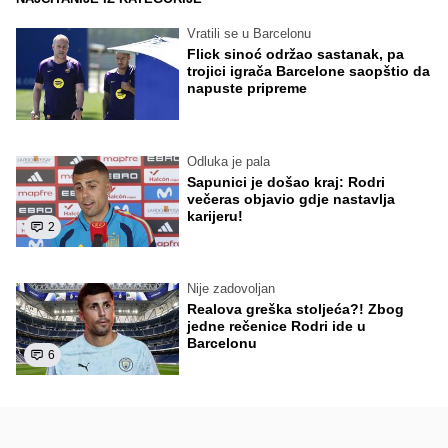
Vratili se u Barcelonu
Flick sinoć održao sastanak, pa
trojici igrača Barcelone saopštio da
napuste pripreme
Odluka je pala
Sapunici je došao kraj: Rodri
večeras objavio gdje nastavlja
karijeru!
2
Nije zadovoljan
Realova greška stoljeća?! Zbog
jedne rečenice Rodri ide u
Barcelonu
6