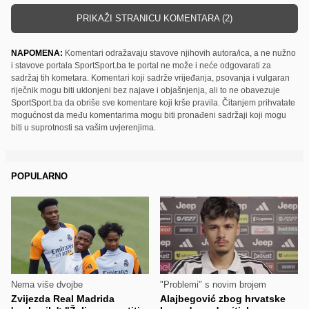
PRIKAŽI STRANICU KOMENTARA (2)
NAPOMENA:
Komentari odražavaju stavove njihovih autora/ica, a ne nužno
i stavove portala SportSport.ba te portal ne može i neće odgovarati za
sadržaj tih kometara. Komentari koji sadrže vrijeđanja, psovanja i vulgaran
riječnik mogu biti uklonjeni bez najave i objašnjenja, ali to ne obavezuje
SportSport.ba da obriše sve komentare koji krše pravila. Čitanjem prihvatate
mogućnost da među komentarima mogu biti pronađeni sadržaji koji mogu
biti u suprotnosti sa vašim uvjerenjima.
POPULARNO
Nema više dvojbe
"Problemi" s novim brojem
Zvijezda Real Madrida
Alajbegović zbog hrvatske