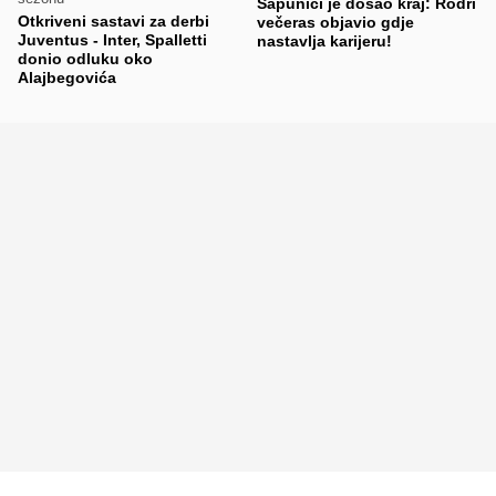
Sapunici je došao kraj: Rodri
Otkriveni sastavi za derbi
večeras objavio gdje
Juventus - Inter, Spalletti
nastavlja karijeru!
donio odluku oko
Alajbegovića