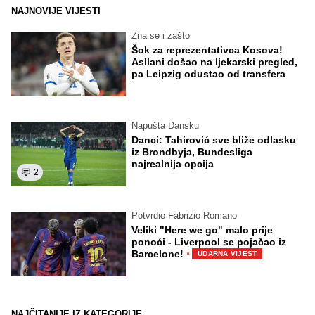
NAJNOVIJE VIJESTI
Zna se i zašto
Šok za reprezentativca Kosova!
Asllani došao na ljekarski pregled,
pa Leipzig odustao od transfera
Napušta Dansku
Danci: Tahirović sve bliže odlasku
iz Brondbyja, Bundesliga
najrealnija opcija
2
Potvrdio Fabrizio Romano
Veliki "Here we go" malo prije
ponoći - Liverpool se pojačao iz
·
Barcelone!
UDARNA VIJEST
NAJČITANIJE IZ KATEGORIJE