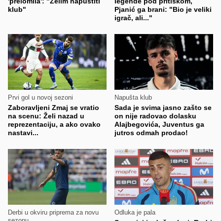
'prelomila': "Želim napustiti
legende pod pritiskom,
klub"
Pjanić ga brani: "Bio je veliki
igrač, ali..."
Prvi gol u novoj sezoni
Napušta klub
Zaboravljeni Zmaj se vratio
Sada je svima jasno zašto se
na scenu: Želi nazad u
on nije radovao dolasku
reprezentaciju, a ako ovako
Alajbegovića, Juventus ga
nastavi...
jutros odmah prodao!
Derbi u okviru priprema za novu
Odluka je pala
sezonu