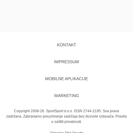
KONTAKT
IMPRESSUM
MOBILNE APLIKACIJE
MARKETING
Copyright 2008-26. SportSport d.o.o. ISSN 2744-2195. Sva prava
zadržana. Zabranjeno preuzimanje sadržaja bez dozvole izdavača.
Pravila
o zaštiti privatnosti.
Osigurava
Sikra Security