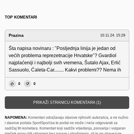
TOP KOMENTARI
Prazina
10.11.24. 15:29
Šta napisa novinaru : "Posljednja linija je jedan od
većih problema reprezetnacije Hrvatske"? Gvardiol
najplaćeniji i najbolji svih vremena, Šutalo Ajax, Erlić
Sassuolo, Ćaleta-Car........ Kakvi problemi?? Nema ih
0
0
PRIKAŽI STRANICU KOMENTARA (1)
NAPOMENA:
Komentari odražavaju stavove njihovih autora/ica, a ne nužno
i stavove portala SportSport.ba te portal ne može i neće odgovarati za
sadržaj tih kometara. Komentari koji sadrže vrijeđanja, psovanja i vulgaran
riječnik mogu biti uklonjeni bez najave i objašnjenja, ali to ne obavezuje