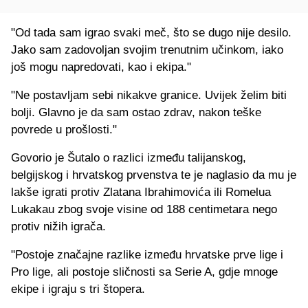
"Od tada sam igrao svaki meč, što se dugo nije desilo.
Jako sam zadovoljan svojim trenutnim učinkom, iako
još mogu napredovati, kao i ekipa."
"Ne postavljam sebi nikakve granice. Uvijek želim biti
bolji. Glavno je da sam ostao zdrav, nakon teške
povrede u prošlosti."
Govorio je Šutalo o razlici između talijanskog,
belgijskog i hrvatskog prvenstva te je naglasio da mu je
lakše igrati protiv Zlatana Ibrahimovića ili Romelua
Lukakau zbog svoje visine od 188 centimetara nego
protiv nižih igrača.
"Postoje značajne razlike između hrvatske prve lige i
Pro lige, ali postoje sličnosti sa Serie A, gdje mnoge
ekipe i igraju s tri štopera.