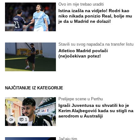
Ovo im nije trebao uraditi
Istina izašla na vidjelo! Rodri kao
niko nikada ponizio Real, bolje mu
je da u Madrid ne dolazi!
Stavili su svog napadača na transfer listu
Atletico Madrid povlači
(ne)očekivan potez!
NAJČITANIJE IZ KATEGORIJE
Prelijepe scene u Perthu
Igrači Juventusa su shvatili ko je
Kerim Alajbegović kada su stigli na
aerodrom u Australiji
1
Jačaju tim