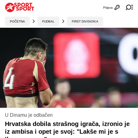
Prijava
Otvori profi
Ot
POČETNA
FUDBAL
FIRST DIVISION A
U Dinamu je odbačen
Hrvatska dobila strašnog igrača, izronio je
iz ambisa i opet je svoj: "Lakše mi je s