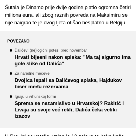
Šutala je Dinamo prije dvije godine platio ogromna četiri
miliona eura, ali zbog raznih povreda na Maksimiru se
nije naigrao te je ovog ljeta otišao besplatno u Belgiju.
POVEZANO
Dalićevi (ne)logični potezi pred novembar
Hrvati bijesni nakon spiska: "Ma taj sigurno ima
gole slike od Dalića"
Za naredne mečeve
Dvojica ispali sa Dalićevog spiska, Hajdukov
biser među rezervama
Igraju u vrhunskoj formi
Sprema se nezamislivo u Hrvatskoj? Rakitić i
Livaja su svoje već rekli, Dalića čeka veliki
izazov