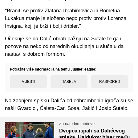
"Braniti se protiv Zlatana Ibrahimovića ili Romelua
Lukakua manje je složeno nego protiv protiv Lorenza
Insigna, koji je brži i bolji dribler."
Očekuje se da Dalić obrati pažnju na Šutale te ga i
pozove na neko od narednih okupljanja u slučaju da
nastavi s dobrom formom.
Potražite više informacija na temu Jupiler league:
VIJESTI
TABELA
RASPORED
Na zadnjem spisku Dalića od odbrambenih igrača su se
našli Gvardiol, Ćaleta-Car, Sosa, Jakić i Josip Šutalo.
Za naredne mečeve
Dvojica ispali sa Dalićevog
spiska, Hajdukov biser među