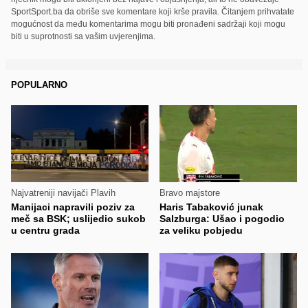
SportSport.ba da obriše sve komentare koji krše pravila. Čitanjem prihvatate
mogućnost da među komentarima mogu biti pronađeni sadržaji koji mogu
biti u suprotnosti sa vašim uvjerenjima.
POPULARNO
Najvatreniji navijači Plavih
Bravo majstore
Manijaci napravili poziv za
Haris Tabaković junak
meč sa BSK; uslijedio sukob
Salzburga: Ušao i pogodio
u centru grada
za veliku pobjedu