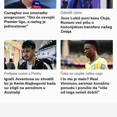
Carragher sve iznenadio
Odredili cijenu
prognozom: "Oni će osvojiti
Jovo Lukić puni kasu Cluja,
Premier ligu, a razlog je
Rumuni već pišu o
jednostavan"
historijskom transferu našeg
Zmaja
Prelijepe scene u Perthu
Čeka se rasplet velike sage
Igrači Juventusa su shvatili
I to mu je malo? Real
ko je Kerim Alajbegović kada
Viniciusu servirao konačnu
su stigli na aerodrom u
ponudu i poručio da "više
Australiji
od toga nećeš dobiti"