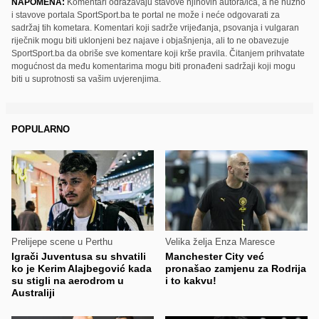
NAPOMENA:
Komentari odražavaju stavove njihovih autora/ica, a ne nužno
i stavove portala SportSport.ba te portal ne može i neće odgovarati za
sadržaj tih kometara. Komentari koji sadrže vrijeđanja, psovanja i vulgaran
riječnik mogu biti uklonjeni bez najave i objašnjenja, ali to ne obavezuje
SportSport.ba da obriše sve komentare koji krše pravila. Čitanjem prihvatate
mogućnost da među komentarima mogu biti pronađeni sadržaji koji mogu
biti u suprotnosti sa vašim uvjerenjima.
POPULARNO
Prelijepe scene u Perthu
Velika želja Enza Maresce
Igrači Juventusa su shvatili
Manchester City već
ko je Kerim Alajbegović kada
pronašao zamjenu za Rodrija
su stigli na aerodrom u
i to kakvu!
Australiji