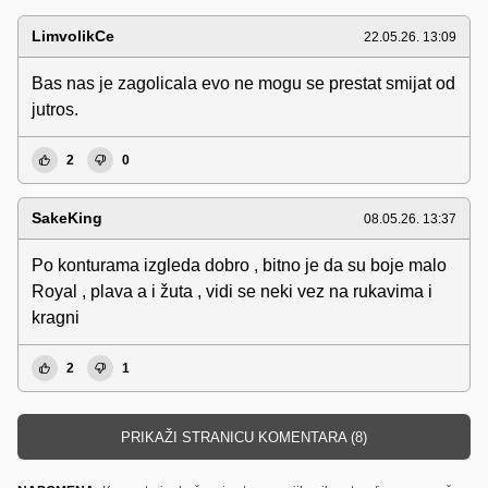
LimvolikCe
22.05.26. 13:09
Bas nas je zagolicala evo ne mogu se prestat smijat od
jutros.
2
0
SakeKing
08.05.26. 13:37
Po konturama izgleda dobro , bitno je da su boje malo
Royal , plava a i žuta , vidi se neki vez na rukavima i
kragni
2
1
PRIKAŽI STRANICU KOMENTARA (8)