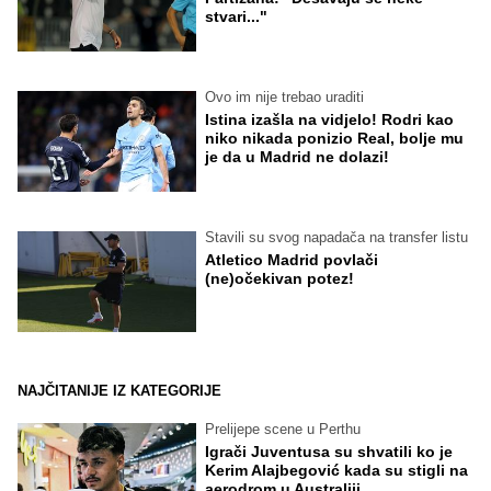
stvari..."
Ovo im nije trebao uraditi
Istina izašla na vidjelo! Rodri kao
niko nikada ponizio Real, bolje mu
je da u Madrid ne dolazi!
Stavili su svog napadača na transfer listu
Atletico Madrid povlači
(ne)očekivan potez!
NAJČITANIJE IZ KATEGORIJE
Prelijepe scene u Perthu
Igrači Juventusa su shvatili ko je
Kerim Alajbegović kada su stigli na
aerodrom u Australiji