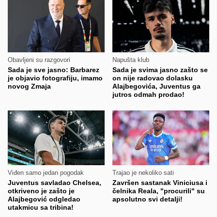
Obavljeni su razgovori
Napušta klub
Sada je sve jasno: Barbarez
Sada je svima jasno zašto se
je objavio fotografiju, imamo
on nije radovao dolasku
novog Zmaja
Alajbegovića, Juventus ga
jutros odmah prodao!
Viđen samo jedan pogodak
Trajao je nekoliko sati
Juventus savladao Chelsea,
Završen sastanak Viniciusa i
otkriveno je zašto je
čelnika Reala, "procurili" su
Alajbegović odgledao
apsolutno svi detalji!
utakmicu sa tribina!