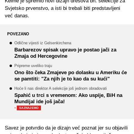
Kelme je spremio novi dizajn dresova bh. selekcije za
Svjetsko prvenstvo, a isti bi trebali biti predstavljeni
već danas.
POVEZANO
Odlične vijesti iz Gelsenkirchena
Barbarezov spisak upravo je postao jači za
Zmaja od Hercegovine
Pripreme uveliko traju
Ono što čeka Zmajeve po dolasku u Ameriku će
se pamtiti: "Za njih je to kao da su kući"
Hoće li nas direktor A selekcije još jednom obradovati
Spahić u trci s vremenom: Ako uspije, BiH na
Mundijal ide još jača!
·
SAZNAJEMO
Savez je potvrdio da je dizajn već poznat jer su objavili