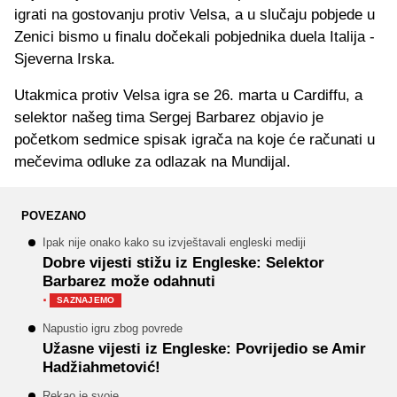
igrati na gostovanju protiv Velsa, a u slučaju pobjede u
Zenici bismo u finalu dočekali pobjednika duela Italija -
Sjeverna Irska.
Utakmica protiv Velsa igra se 26. marta u Cardiffu, a
selektor našeg tima Sergej Barbarez objavio je
početkom sedmice spisak igrača na koje će računati u
mečevima odluke za odlazak na Mundijal.
POVEZANO
Ipak nije onako kako su izvještavali engleski mediji
Dobre vijesti stižu iz Engleske: Selektor
Barbarez može odahnuti
·
SAZNAJEMO
Napustio igru zbog povrede
Užasne vijesti iz Engleske: Povrijedio se Amir
Hadžiahmetović!
Rekao je svoje