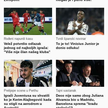
Rođeni napunili kasu
Tvrdi španski novinar
Velež potvrdio odlazak
To je to! Vinicius Junior je
jednog od najboljih igrača:
donio odluku!
"Više nije član našeg kluba"
Prelijepe scene u Perthu
Tajni sastanak
Igrači Juventusa su shvatili
Deco nije samo zbog Juliana
ko je Kerim Alajbegović kada
Alvareza bio u Madridu,
su stigli na aerodrom u
Barcelona sprema "krađu
Australiji
stoljeća"?