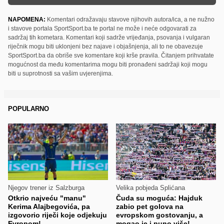
NAPOMENA:
Komentari odražavaju stavove njihovih autora/ica, a ne nužno
i stavove portala SportSport.ba te portal ne može i neće odgovarati za
sadržaj tih kometara. Komentari koji sadrže vrijeđanja, psovanja i vulgaran
riječnik mogu biti uklonjeni bez najave i objašnjenja, ali to ne obavezuje
SportSport.ba da obriše sve komentare koji krše pravila. Čitanjem prihvatate
mogućnost da među komentarima mogu biti pronađeni sadržaji koji mogu
biti u suprotnosti sa vašim uvjerenjima.
POPULARNO
Njegov trener iz Salzburga
Velika pobjeda Splićana
Otkrio najveću "manu"
Čuda su moguća: Hajduk
Kerima Alajbegovića, pa
zabio pet golova na
izgovorio riječi koje odjekuju
evropskom gostovanju, a
Evropom!
mogao je i puno više!