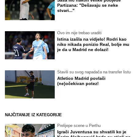
Saša Ilić nakon velike pobjede
Partizana: "Dešavaju se neke
stvari..."
Ovo im nije trebao uraditi
Istina izašla na vidjelo! Rodri kao
niko nikada ponizio Real, bolje mu
je da u Madrid ne dolazi!
Stavili su svog napadača na transfer listu
Atletico Madrid povlači
(ne)očekivan potez!
NAJČITANIJE IZ KATEGORIJE
Prelijepe scene u Perthu
Igrači Juventusa su shvatili ko je