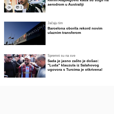
Kerim Alajbegović kada su stigli na
aerodrom u Australiji
1
Jačaju tim
Barcelona oborila rekord novim
ulaznim transferom
Spremni su na sve
Sada je jasno zašto je došao:
"Luda" klauzula iz Salahovog
ugovora s Turcima je otkrivena!