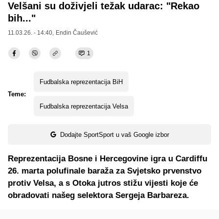
Velšani su doživjeli težak udarac: "Rekao
bih..."
11.03.26. - 14:40,
Endin Čaušević
1
Fudbalska reprezentacija BiH
Teme:
Fudbalska reprezentacija Velsa
Dodajte SportSport u vaš Google izbor
Reprezentacija Bosne i Hercegovine igra u Cardiffu
26. marta polufinale baraža za Svjetsko prvenstvo
protiv Velsa, a s Otoka jutros stižu vijesti koje će
obradovati našeg selektora Sergeja Barbareza.