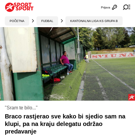
Prijava
Otvori profi
Ot
POČETNA
FUDBAL
KANTONALNA LIGA KS GRUPA B
"Sram te bilo..."
Braco rastjerao sve kako bi sjedio sam na
klupi, pa na kraju delegatu održao
predavanje