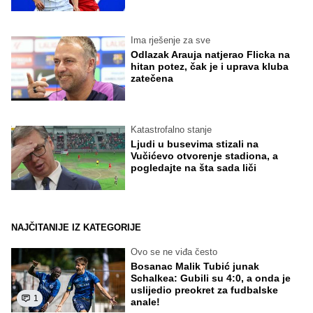
Ima rješenje za sve
Odlazak Arauja natjerao Flicka na
hitan potez, čak je i uprava kluba
zatečena
Katastrofalno stanje
Ljudi u busevima stizali na
Vučićevo otvorenje stadiona, a
pogledajte na šta sada liči
NAJČITANIJE IZ KATEGORIJE
Ovo se ne viđa često
Bosanac Malik Tubić junak
Schalkea: Gubili su 4:0, a onda je
uslijedio preokret za fudbalske
1
anale!