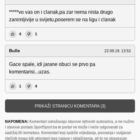
*****vo vas on i clanak,pa zar nema nista drugo
zanimljivije u svijetu,poserem se na ligu i clanak
4
1
Bulle
22.09.19. 13:52
Gace spale, idi jarane obuci se prvo pa
komentarisi...uzas.
1
4
PRIKAŽI STRANICU KOMENTARA (3)
NAPOMENA:
Komentari odražavaju stavove njihovih autora/ica, a ne nužno
i stavove portala SportSport.ba te portal ne može i neće odgovarati za
sadržaj tih kometara. Komentari koji sadrže vrijeđanja, psovanja i vulgaran
riječnik mogu biti uklonjeni bez najave i objašnjenja, ali to ne obavezuje