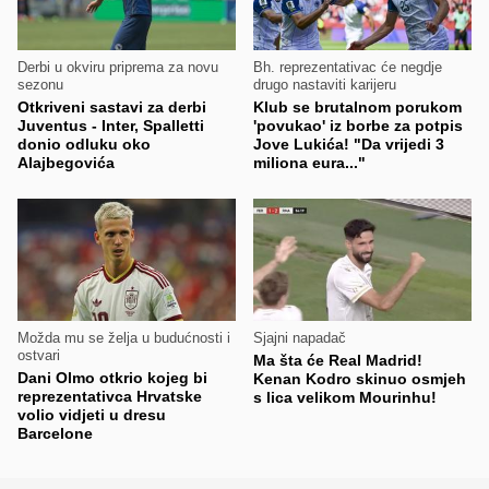
Derbi u okviru priprema za novu
Bh. reprezentativac će negdje
sezonu
drugo nastaviti karijeru
Otkriveni sastavi za derbi
Klub se brutalnom porukom
Juventus - Inter, Spalletti
'povukao' iz borbe za potpis
donio odluku oko
Jove Lukića! "Da vrijedi 3
Alajbegovića
miliona eura..."
Možda mu se želja u budućnosti i
Sjajni napadač
ostvari
Ma šta će Real Madrid!
Dani Olmo otkrio kojeg bi
Kenan Kodro skinuo osmjeh
reprezentativca Hrvatske
s lica velikom Mourinhu!
volio vidjeti u dresu
Barcelone