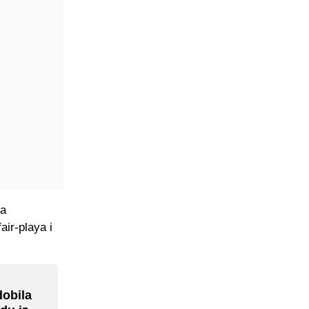
ja
air-playa i
dobila