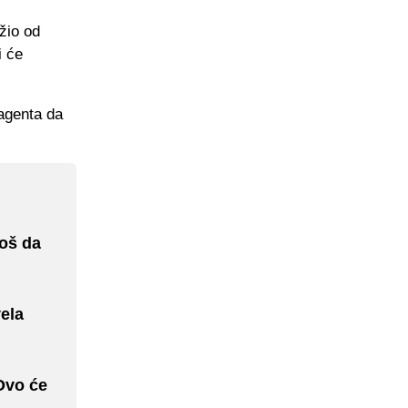
žio od
i će
 agenta da
još da
vela
Ovo će