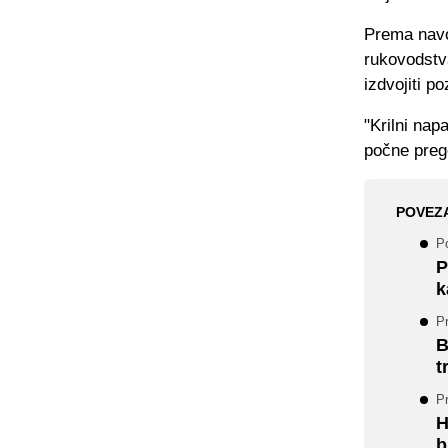
Prema navod
rukovodstva
izdvojiti 
"Krilni nap
počne preg
POVEZ
P
P
k
P
B
t
P
H
b