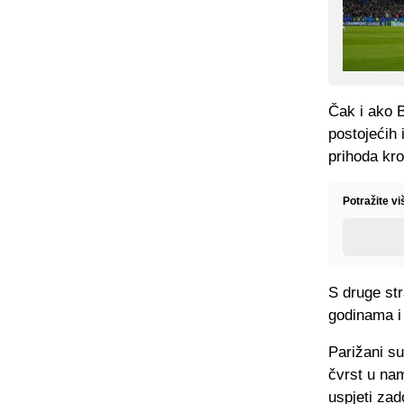
Čak i ako B
postojećih 
prihoda kro
Potražite vi
S druge str
godinama i 
Parižani su
čvrst u nam
uspjeti zad