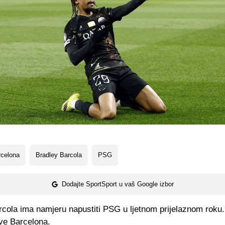
rcelona
Bradley Barcola
PSG
Dodajte SportSport u vaš Google izbor
rcola ima namjeru napustiti PSG u ljetnom prijelaznom roku
ove Barcelona.