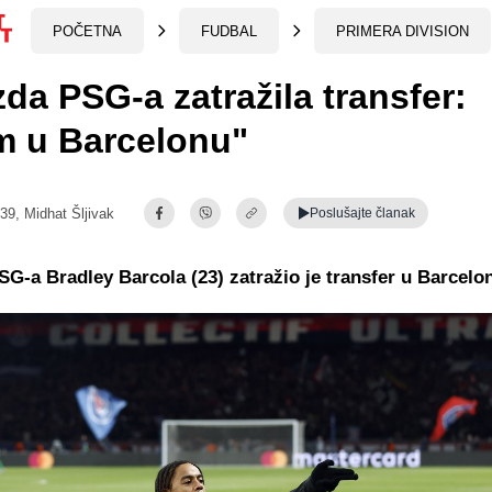
POČETNA
FUDBAL
PRIMERA DIVISION
zda PSG-a zatražila transfer:
m u Barcelonu"
:39,
Midhat Šljivak
Poslušajte
članak
SG-a Bradley Barcola (23) zatražio je transfer u Barcelo