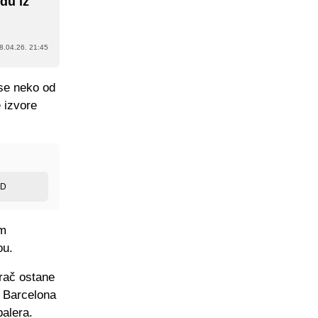
du iz
8.04.26. 21:45
 se neko od
e izvore
ED
im
ou.
grač ostane
i Barcelona
balera.