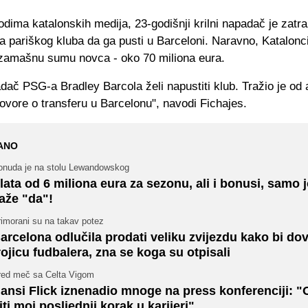
ima katalonskih medija, 23-godišnji krilni napadač je zatra
 pariškog kluba da ga pusti u Barceloni. Naravno, Katalonc
pozamašnu sumu novca - oko 70 miliona eura.
adač PSG-a Bradley Barcola želi napustiti klub. Tražio je od
ovore o transferu u Barcelonu", navodi Fichajes.
ANO
onuda je na stolu Lewandowskog
lata od 6 miliona eura za sezonu, ali i bonusi, samo 
aže "da"!
rimorani su na takav potez
arcelona odlučila prodati veliku zvijezdu kako bi do
rojicu fudbalera, zna se koga su otpisali
red meč sa Celta Vigom
ansi Flick iznenadio mnoge na press konferenciji: "
iti moj posljednji korak u karijeri"