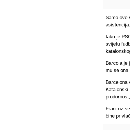
Samo ove s
asistencija
Iako je PSG
svijetu fud
katalonsko
Barcola je 
mu se ona o
Barcelona 
Katalonski 
prodornost,
Francuz se 
čine privl