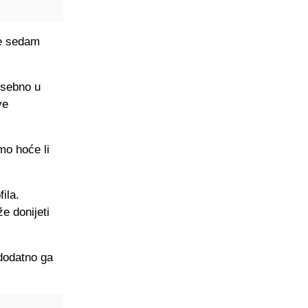
je sedam
osebno u
ve
mo hoće li
ila.
že donijeti
 dodatno ga