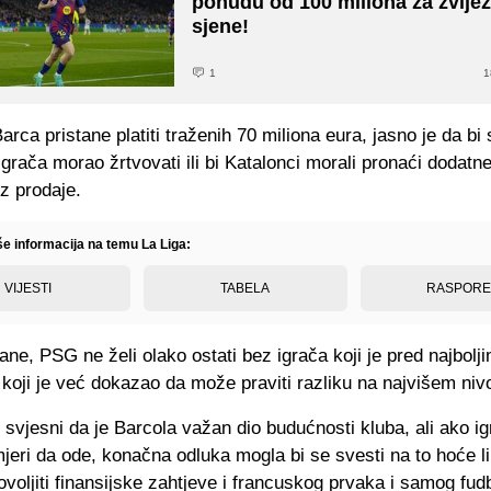
ponudu od 100 miliona za zvijez
sjene!
1
1
arca pristane platiti traženih 70 miliona eura, jasno je da bi
igrača morao žrtvovati ili bi Katalonci morali pronaći dodatn
z prodaje.
še informacija na temu La Liga:
VIJESTI
TABELA
RASPOR
ane, PSG ne želi olako ostati bez igrača koji je pred najbolj
koji je već dokazao da može praviti razliku na najvišem niv
 svjesni da je Barcola važan dio budućnosti kluba, ali ako i
jeri da ode, konačna odluka mogla bi se svesti na to hoće l
ovoljiti finansijske zahtjeve i francuskog prvaka i samog fud