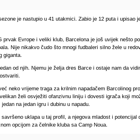
ezone je nastupio u 41 utakmici. Zabio je 12 puta i upisao 
.
 prvak Evrope i veliki klub, Barcelona je još uvijek nešto p
bala. Nije nikakvo čudo što mnogi fudbaleri silno žele u redo
g giganta.
jedan od njih. Njemu je želja dres Barce i ostaje nam da vidi
stvariti.
već neko vrijeme traga za krilnim napadačem Barcolinog prof
velikan želi osvježiti ofanzivnu liniju i dovesti igrača koji mo
 jedan na jedan igru i dubinu u napadu.
savršeno uklapa u taj profil, a njegova mladost i potencijal
ačnom opcijom za čelnike kluba sa Camp Noua.