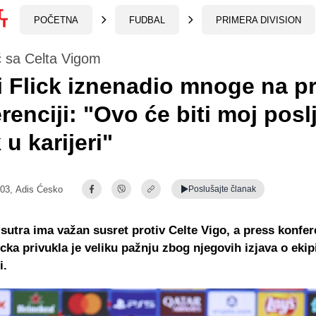
POČETNA
FUDBAL
PRIMERA DIVISION
 sa Celta Vigom
 Flick iznenadio mnoge na p
renciji: "Ovo će biti moj posl
 u karijeri"
:03,
Adis Ćesko
Poslušajte
članak
sutra ima važan susret protiv Celte Vigo, a press konfer
icka privukla je veliku pažnju zbog njegovih izjava o ekipi
i.