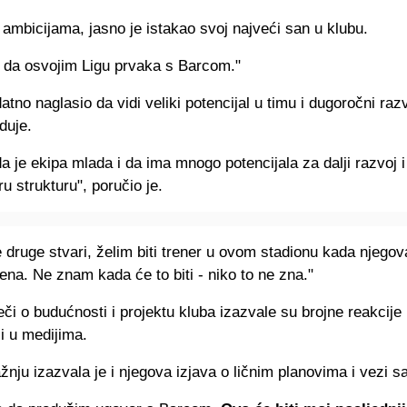
ambicijama, jasno je istakao svoj najveći san u klubu.
e da osvojim Ligu prvaka s Barcom."
datno naglasio da vidi veliki potencijal u timu i dugoročni razv
duje.
a je ekipa mlada i da ima mnogo potencijala za dalji razvoj i
 strukturu", poručio je.
e druge stvari, želim biti trener u ovom stadionu kada njegov
na. Ne znam kada će to biti - niko to ne zna."
eči o budućnosti i projektu kluba izazvale su brojne reakcij
i u medijima.
nju izazvala je i njegova izjava o ličnim planovima i vezi s