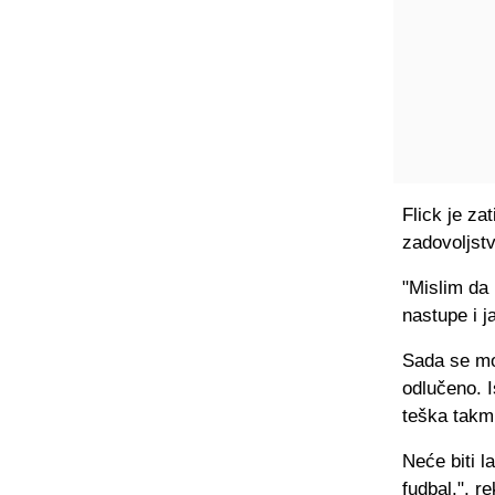
Flick je za
zadovoljst
"Mislim da
nastupe i j
Sada se mor
odlučeno. I
teška takmi
Neće biti l
fudbal.", re