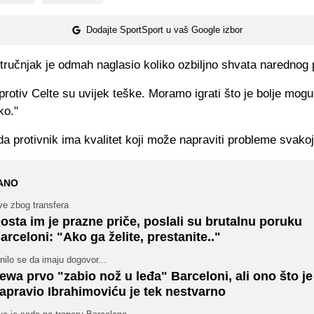
Dodajte SportSport u vaš Google izbor
ručnjak je odmah naglasio koliko ozbiljno shvata narednog p
rotiv Celte su uvijek teške. Moramo igrati što je bolje moguć
ko."
da protivnik ima kvalitet koji može napraviti probleme svakoj
ANO
ve zbog transfera
osta im je prazne priče, poslali su brutalnu poruku
arceloni: "Ako ga želite, prestanite.."
nilo se da imaju dogovor...
ewa prvo "zabio nož u leđa" Barceloni, ali ono što je
apravio Ibrahimoviću je tek nestvarno