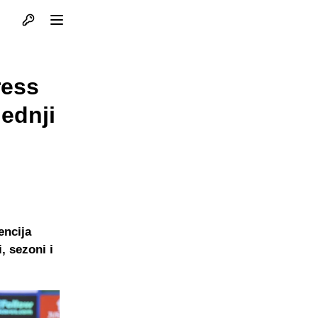
Otvori profil
Otvori meni
ress
jednji
encija
, sezoni i