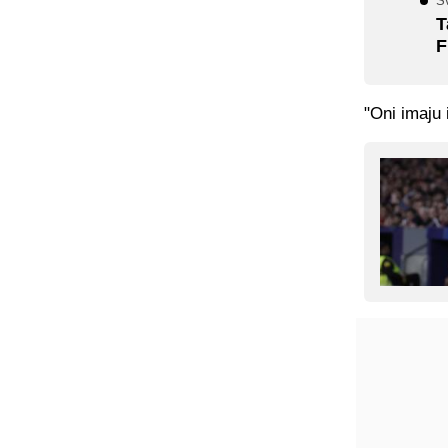
S
T
F
"Oni imaju 