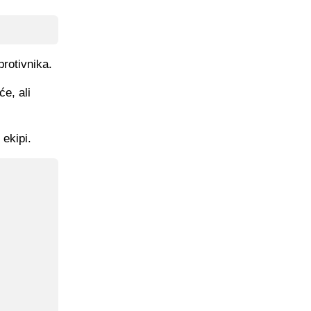
rotivnika.
e, ali
 ekipi.