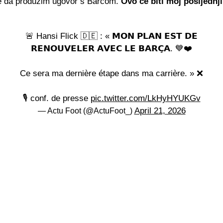
je da produžim ugovor s Barcom.
Ovo će biti moj posljednji
🚨 Hansi Flick 🇩🇪 : « 𝗠𝗢𝗡 𝗣𝗟𝗔𝗡 𝗘𝗦𝗧 𝗗𝗘
𝗥𝗘𝗡𝗢𝗨𝗩𝗘𝗟𝗘𝗥 𝗔𝗩𝗘𝗖 𝗟𝗘 𝗕𝗔𝗥𝗖̧𝗔. 💙❤️
Ce sera ma dernière étape dans ma carrière. » ❌
🎙️ conf. de presse
pic.twitter.com/LkHyHYUKGv
April 21, 2026
— Actu Foot (@ActuFoot_)