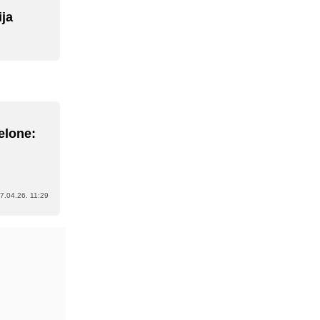
ja
elone:
7.04.26. 11:29