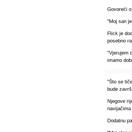
Govoreći o 
"Moj san j
Flick je do
posebno ra
"Vjerujem d
imamo dobru
"Što se tič
bude završe
Njegove rij
navijačima 
Dodatnu paž