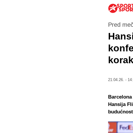
Pred meč
Hansi
konfe
korak
21.04.26. - 14
Barcelona 
Hansija Fl
budućnost