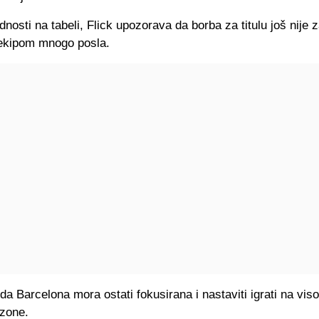
nosti na tabeli, Flick upozorava da borba za titulu još nije 
 ekipom mnogo posla.
a Barcelona mora ostati fokusirana i nastaviti igrati na vi
ezone.