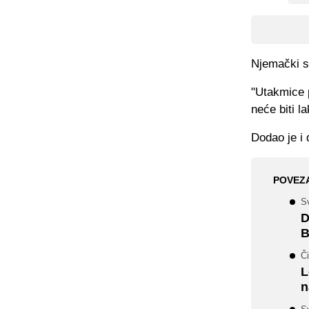
Njemački st
"Utakmice p
neće biti la
Dodao je i 
POVEZ
S
D
B
Či
L
n