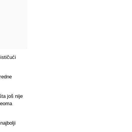
ističući
nredne
ta još nije
 veoma
najbolji