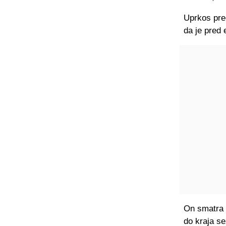
Uprkos pred
da je pred
On smatra d
do kraja s