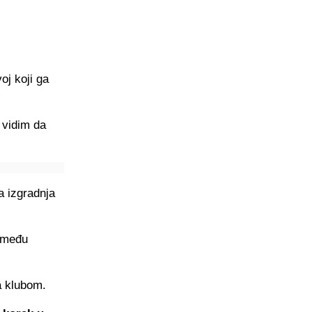
oj koji ga
 vidim da
a izgradnja
e među
a klubom.