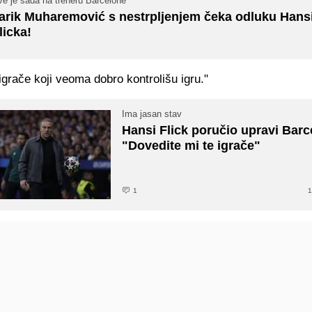
ve je sada na treneru Barcelone
arik Muharemović s nestrpljenjem čeka odluku Hansi
licka!
igrače koji veoma dobro kontrolišu igru."
Ima jasan stav
Hansi Flick poručio upravi Barc
"Dovedite mi te igrače"
1
1