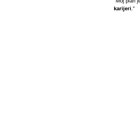
"Moj plan 
karijeri
."