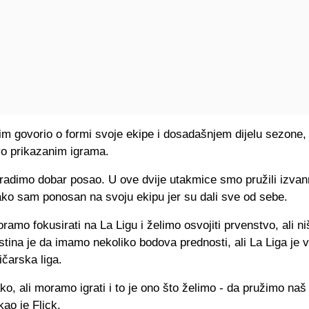
tim govorio o formi svoje ekipe i dosadašnjem dijelu sezone, 
vo prikazanim igrama.
 radimo dobar posao. U ove dvije utakmice smo pružili izva
ako sam ponosan na svoju ekipu jer su dali sve od sebe.
amo fokusirati na La Ligu i želimo osvojiti prvenstvo, ali niš
stina je da imamo nekoliko bodova prednosti, ali La Liga je
čarska liga.
ako, ali moramo igrati i to je ono što želimo - da pružimo naš 
kao je Flick.