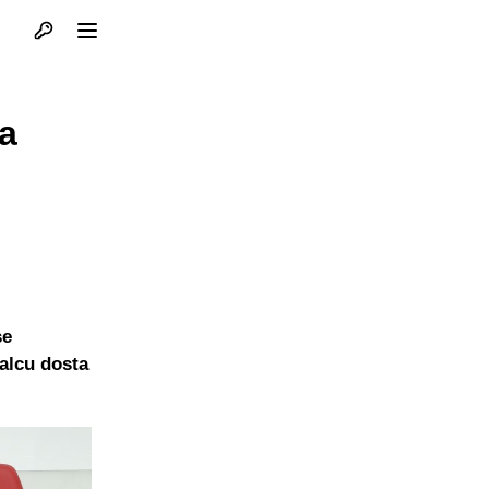
Otvori profil
Otvori meni
a
se
alcu dosta