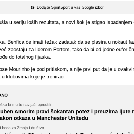
Dodajte SportSport u vaš Google izbor
ušla u seriju loših rezultata, a novi šok je stigao ispadanjem
ka, Benfica će imati težak zadatak da se plasira u nokaut fa
već zaostaju za liderom Portom, tako da bi od jedne euforič
đe do totalnog fijaska.
se Mourinho je pod pritiskom, a nije prvi put da je u ovakv
 u klubovima koje je trenirao.
ANO
ško bi mu to navijači oprostili
uben Amorim pravi šokantan potez i preuzima ljute r
akon otkaza u Manchester Unitedu
i boda za Zmaja i društvo