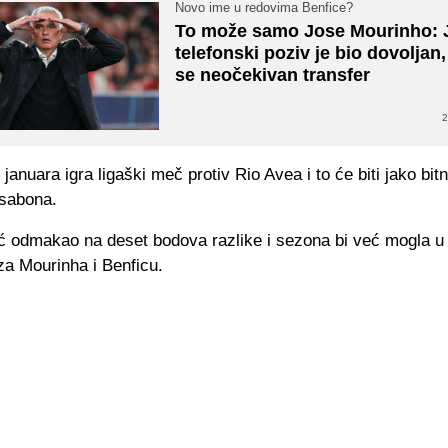
Novo ime u redovima Benfice?
To može samo Jose Mourinho: 
telefonski poziv je bio dovoljan
se neočekivan transfer
2
 januara igra ligaški meč protiv Rio Avea i to će biti jako bi
isabona.
ć odmakao na deset bodova razlike i sezona bi već mogla u j
za Mourinha i Benficu.