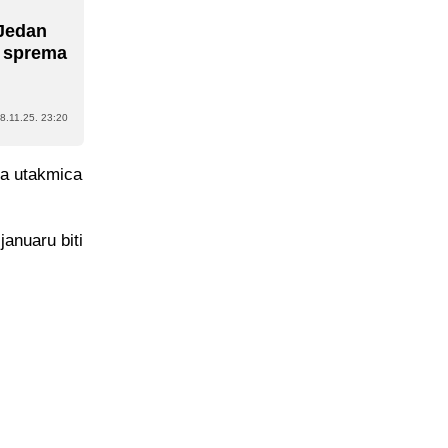
Jedan
, sprema
8.11.25. 23:20
tna utakmica
anuaru biti