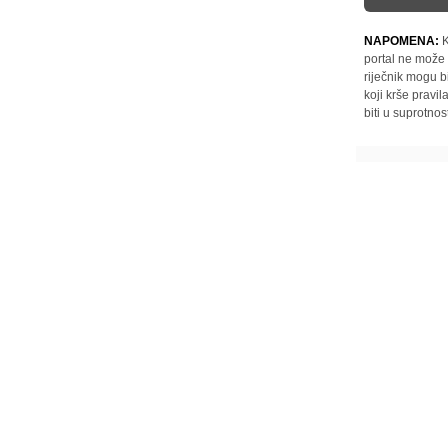
NAPOMENA:
K
portal ne može 
riječnik mogu b
koji krše pravi
biti u suprotnos