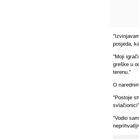
"Izvinjavam
posjeda, ka
"Moji igrač
greške u od
terenu."
O naredni
"Postoje st
svlačionici
"Vodio sam 
neprihvatlj