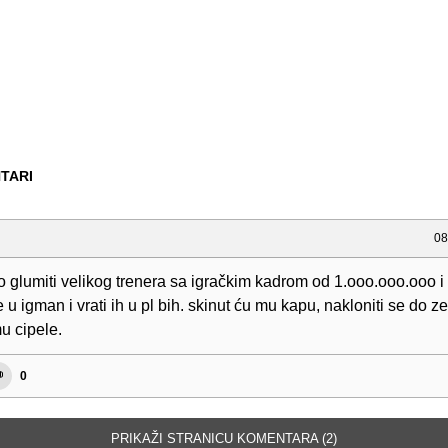
TARI
08
lo glumiti velikog trenera sa igračkim kadrom od 1.ooo.ooo.ooo i 
u igman i vrati ih u pl bih. skinut ću mu kapu, nakloniti se do zem
mu cipele.
0
PRIKAŽI STRANICU KOMENTARA (2)