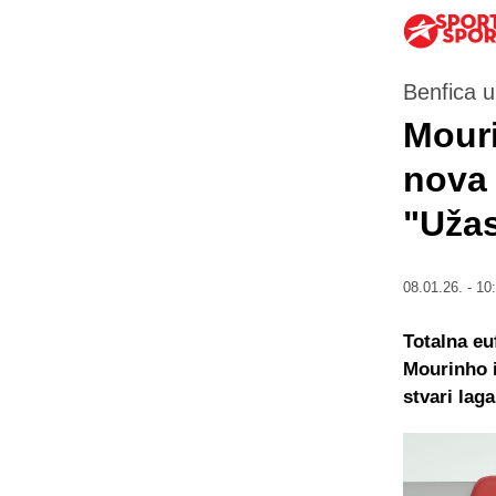
Benfica u 
Mouri
nova 
"Užas
08.01.26. - 10
Totalna eu
Mourinho i
stvari lag