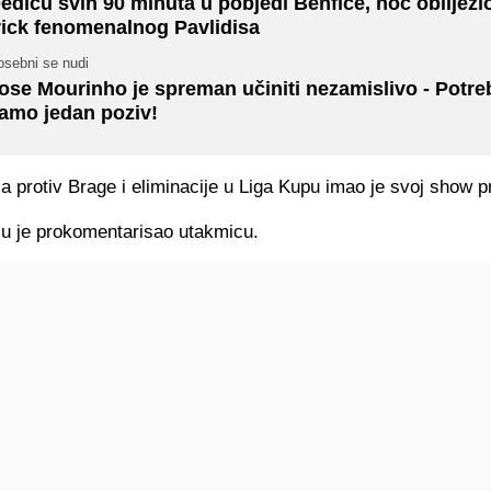
ediću svih 90 minuta u pobjedi Benfice, noć obilježio
rick fenomenalnog Pavlidisa
osebni se nudi
ose Mourinho je spreman učiniti nezamislivo - Potre
amo jedan poziv!
 protiv Brage i eliminacije u Liga Kupu imao je svoj show 
lu je prokomentarisao utakmicu.