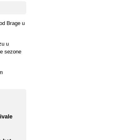
 od Brage u
zu u
ne sezone
im
ivale