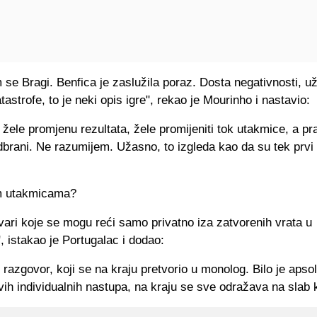
 se Bragi. Benfica je zaslužila poraz. Dosta negativnosti, u
tastrofe, to je neki opis igre", rekao je Mourinho i nastavio:
i žele promjenu rezultata, žele promijeniti tok utakmice, a p
brani. Ne razumijem. Užasno, to izgleda kao da su tek prvi
m utakmicama?
vari koje se mogu reći samo privatno iza zatvorenih vrata u
", istakao je Portugalac i dodao:
razgovor, koji se na kraju pretvorio u monolog. Bilo je apso
ivih individualnih nastupa, na kraju se sve odražava na slab k