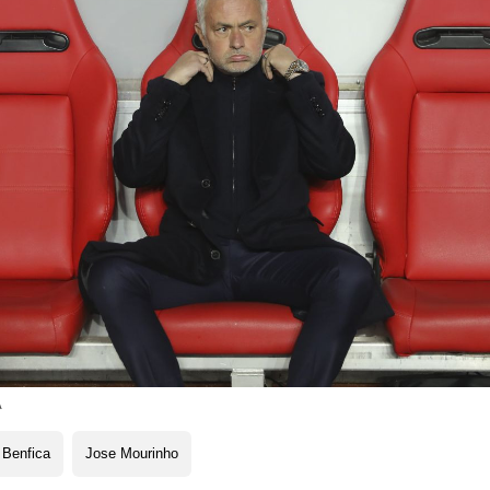
A
 Benfica
Jose Mourinho