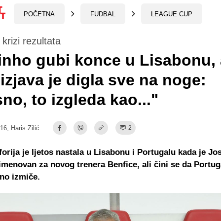
POČETNA
FUDBAL
LEAGUE CUP
krizi rezultata
nho gubi konce u Lisabonu, 
izjava je digla sve na noge:
no, to izgleda kao..."
:16,
Haris Zilić
2
forija je ljetos nastala u Lisabonu i Portugalu kada je Jo
menovan za novog trenera Benfice, ali čini se da Portug
ano izmiče.