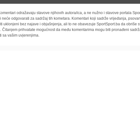
omentari odražavaju stavove njihovih autora/ica, a ne nužno i stavove portala Spor
i neće odgovarati za sadržaj tih kometara. Komentari koji sadrže vrijeđanja, psovan
iti uklonjeni bez najave i objašnjenja, ali to ne obavezuje SportSport.ba da obriše
la. Čitanjem prihvatate mogućnost da među komentarima mogu biti pronađeni sadrža
ti sa vašim uvjerenjima.