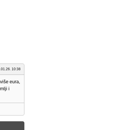
.01.26. 10:38
više eura,
lji i