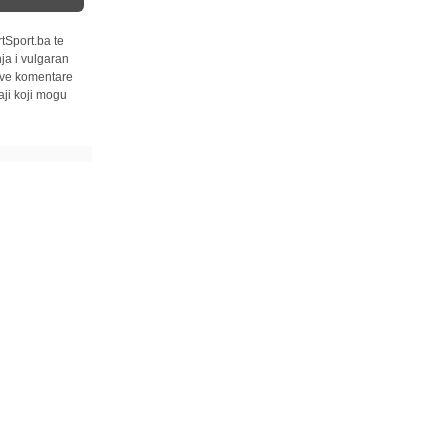
tSport.ba te
ja i vulgaran
 sve komentare
ji koji mogu