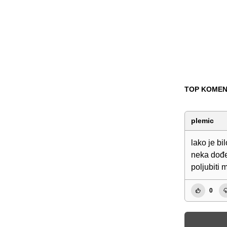
TOP KOMEN
plemic
lako je bi
neka dođe 
poljubiti 
0