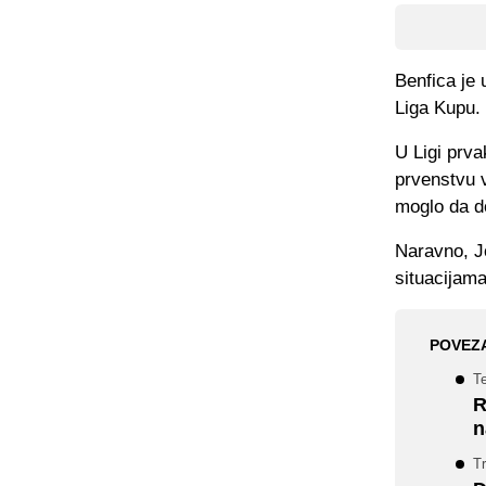
Benfica je 
Liga Kupu.
U Ligi prva
prvenstvu 
moglo da do
Naravno, Jo
situacijama
POVEZ
Te
R
n
Tr