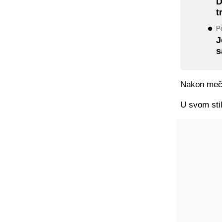
D
t
P
J
s
Nakon meča
U svom sti