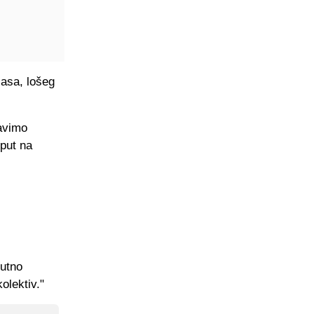
žasa, lošeg
ravimo
 put na
lutno
olektiv."