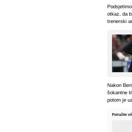
Podsjetimo
otkaz, da b
trenerski a
Nakon Benfi
šokantne ti
potom je u
Potražite v