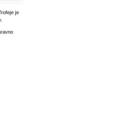
rofeje je
e.
aravno