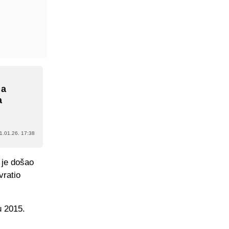
 a
a
1.01.26. 17:38
 je došao
vratio
u 2015.