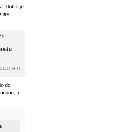
a. Dobio je
 prvi
ače
 među
2.11.25. 08:43
io do
London, a
ED