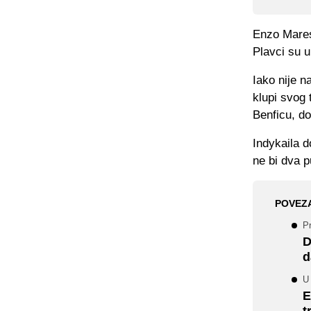
Enzo Maresc
Plavci su u
Iako nije n
klupi svog 
Benficu, do
Indykaila d
ne bi dva p
POVEZ
Pr
D
d
U 
E
t