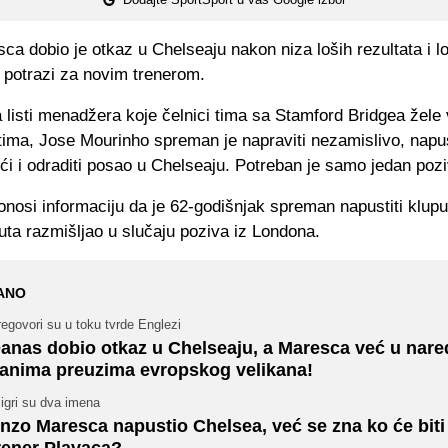
a dobio je otkaz u Chelseaju nakon niza loših rezultata i l
 potrazi za novim trenerom.
a listi menadžera koje čelnici tima sa Stamford Bridgea žele v
tima, Jose Mourinho spreman je napraviti nezamislivo, napus
ći i odraditi posao u Chelseaju. Potreban je samo jedan pozi
onosi informaciju da je 62-godišnjak spreman napustiti klupu
uta razmišljao u slučaju poziva iz Londona.
ANO
egovori su u toku tvrde Englezi
anas dobio otkaz u Chelseaju, a Maresca već u nar
anima preuzima evropskog velikana!
igri su dva imena
nzo Maresca napustio Chelsea, već se zna ko će biti
rener Plavaca?