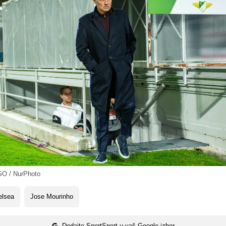
GO / NurPhoto
elsea
Jose Mourinho
Dodajte SportSport u vaš Google izbor