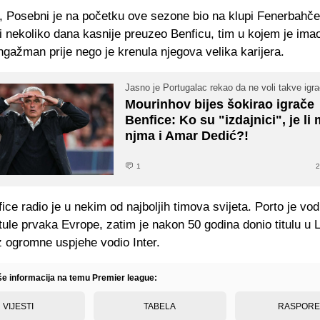
, Posebni je na početku ove sezone bio na klupi Fenerbahče
i nekoliko dana kasnije preuzeo Benficu, tim u kojem je imao
ngažman prije nego je krenula njegova velika karijera.
Jasno je Portugalac rekao da ne voli takve igr
Mourinhov bijes šokirao igrače
Benfice: Ko su "izdajnici", je li
njma i Amar Dedić?!
1
2
ce radio je u nekim od najboljih timova svijeta. Porto je vod
tule prvaka Evrope, zatim je nakon 50 godina donio titulu u 
z ogromne uspjehe vodio Inter.
iše informacija na temu Premier league:
VIJESTI
TABELA
RASPOR