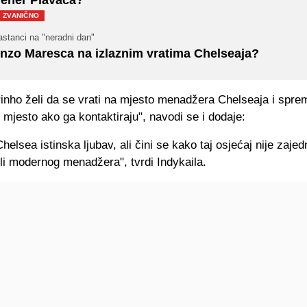
ZVANIČNO
stanci na "neradni dan"
nzo Maresca na izlaznim vratima Chelseaja?
inho želi da se vrati na mjesto menadžera Chelseaja i spre
mjesto ako ga kontaktiraju", navodi se i dodaje:
helsea istinska ljubav, ali čini se kako taj osjećaj nije zajed
li modernog menadžera", tvrdi Indykaila.