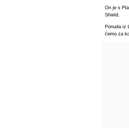
On je s Pla
Shield.
Ponuda iz L
ćemo za kog