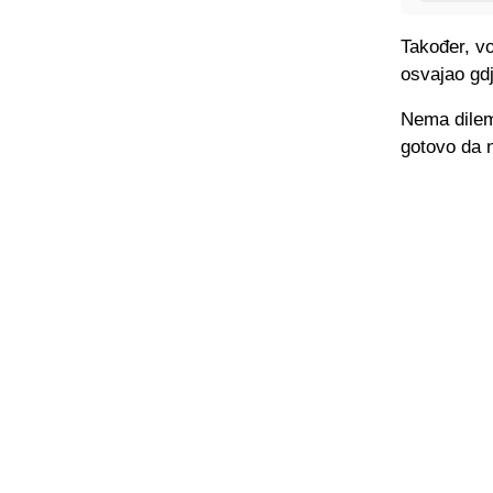
Također, v
osvajao gdj
Nema dileme
gotovo da n