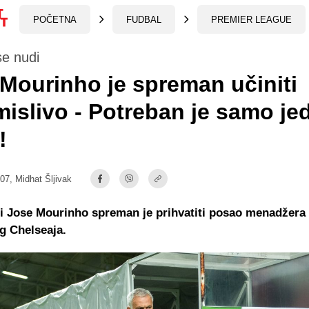
POČETNA
FUDBAL
PREMIER LEAGUE
se nudi
Mourinho je spreman učiniti
islivo - Potreban je samo je
!
:07,
Midhat Šljivak
i Jose Mourinho spreman je prihvatiti posao menadžera
g Chelseaja.