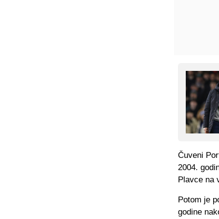
Čuveni Por
2004. godi
Plavce na 
Potom je po
godine nako