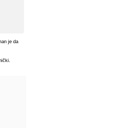
man je da
nički.