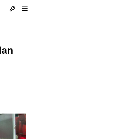
Otvori profil
Otvori meni
dan