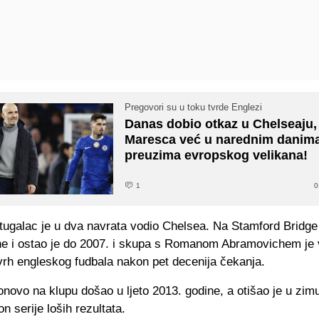
Pregovori su u toku tvrde Englezi
Danas dobio otkaz u Chelseaju,
Maresca već u narednim danim
preuzima evropskog velikana!
1
0
tugalac je u dva navrata vodio Chelsea. Na Stamford Bridge
ne i ostao je do 2007. i skupa s Romanom Abramovichem je 
vrh engleskog fudbala nakon pet decenija čekanja.
novo na klupu došao u ljeto 2013. godine, a otišao je u zim
n serije loših rezultata.