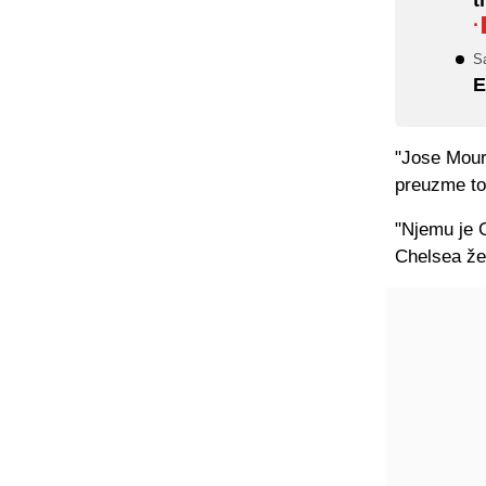
·
Sa
E
"Jose Mour
preuzme to 
"Njemu je C
Chelsea že