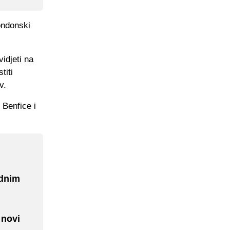
ondonski
idjeti na
titi
v.
 Benfice i
ednim
 novi