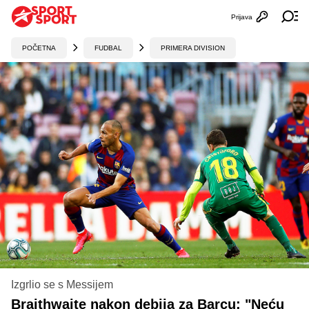
Prijava
Otvori profi
Ot
POČETNA
FUDBAL
PRIMERA DIVISION
Izgrlio se s Messijem
Braithwaite nakon debija za Barcu: "Neću