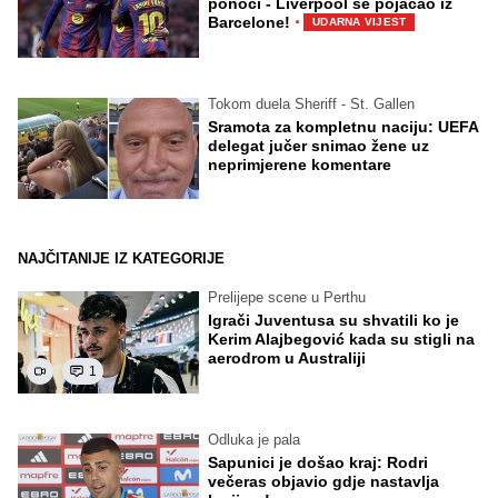
ponoći - Liverpool se pojačao iz
·
Barcelone!
UDARNA VIJEST
Tokom duela Sheriff - St. Gallen
Sramota za kompletnu naciju: UEFA
delegat jučer snimao žene uz
neprimjerene komentare
NAJČITANIJE IZ KATEGORIJE
Prelijepe scene u Perthu
Igrači Juventusa su shvatili ko je
Kerim Alajbegović kada su stigli na
aerodrom u Australiji
1
Odluka je pala
Sapunici je došao kraj: Rodri
večeras objavio gdje nastavlja