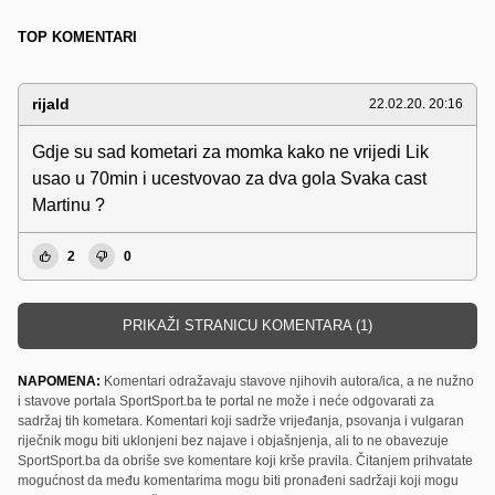
TOP KOMENTARI
rijald
22.02.20. 20:16
Gdje su sad kometari za momka kako ne vrijedi Lik
usao u 70min i ucestvovao za dva gola Svaka cast
Martinu ?
2
0
PRIKAŽI STRANICU KOMENTARA (1)
NAPOMENA:
Komentari odražavaju stavove njihovih autora/ica, a ne nužno
i stavove portala SportSport.ba te portal ne može i neće odgovarati za
sadržaj tih kometara. Komentari koji sadrže vrijeđanja, psovanja i vulgaran
riječnik mogu biti uklonjeni bez najave i objašnjenja, ali to ne obavezuje
SportSport.ba da obriše sve komentare koji krše pravila. Čitanjem prihvatate
mogućnost da među komentarima mogu biti pronađeni sadržaji koji mogu