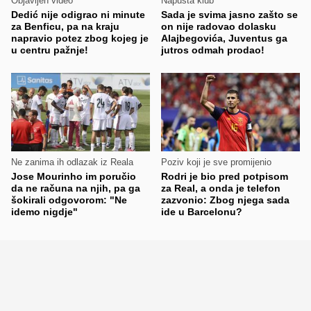
Objavljen video
Napušta klub
Dedić nije odigrao ni minute
Sada je svima jasno zašto se
za Benficu, pa na kraju
on nije radovao dolasku
napravio potez zbog kojeg je
Alajbegovića, Juventus ga
u centru pažnje!
jutros odmah prodao!
Ne zanima ih odlazak iz Reala
Poziv koji je sve promijenio
Jose Mourinho im poručio
Rodri je bio pred potpisom
da ne računa na njih, pa ga
za Real, a onda je telefon
šokirali odgovorom: "Ne
zazvonio: Zbog njega sada
idemo nigdje"
ide u Barcelonu?