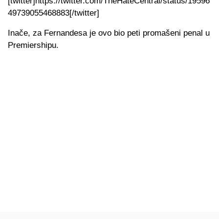
[twitter]https://twitter.com/TheHateCentral/status/19596
49739055468883[/twitter]
Inače, za Fernandesa je ovo bio peti promašeni penal u
Premiershipu.