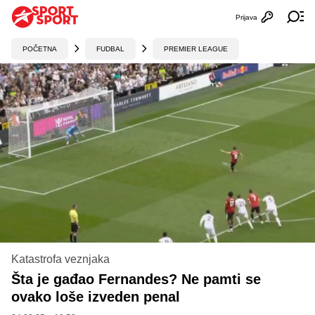
Prijava
Otvori profi
Ot
POČETNA
FUDBAL
PREMIER LEAGUE
Katastrofa veznjaka
Šta je gađao Fernandes? Ne pamti se
ovako loše izveden penal