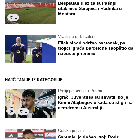
Besplatan ulaz za sutrašnju
utakmicu Sarajeva i Radnika u
Mostaru
1
Vratili se u Barcelonu
Flick sinoć održao sastanak, pa
trojici igrača Barcelone saopštio da
napuste pripreme
NAJČITANIJE IZ KATEGORIJE
Prelijepe scene u Perthu
Igrači Juventusa su shvatili ko je
Kerim Alajbegović kada su stigli na
aerodrom u Australiji
1
Odluka je pala
Sapunici je došao kraj: Rodri