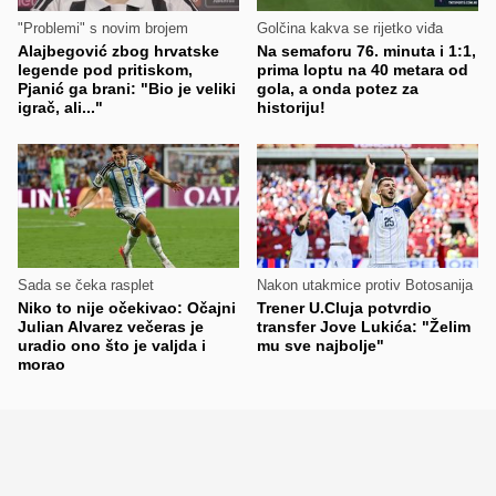
"Problemi" s novim brojem
Golčina kakva se rijetko viđa
Alajbegović zbog hrvatske
Na semaforu 76. minuta i 1:1,
legende pod pritiskom,
prima loptu na 40 metara od
Pjanić ga brani: "Bio je veliki
gola, a onda potez za
igrač, ali..."
historiju!
Sada se čeka rasplet
Nakon utakmice protiv Botosanija
Niko to nije očekivao: Očajni
Trener U.Cluja potvrdio
Julian Alvarez večeras je
transfer Jove Lukića: "Želim
uradio ono što je valjda i
mu sve najbolje"
morao