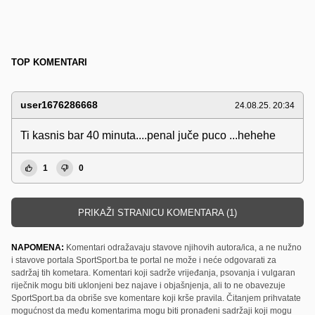
TOP KOMENTARI
user1676286668
24.08.25. 20:34
Ti kasnis bar 40 minuta....penal juče puco ...hehehe
1
0
PRIKAŽI STRANICU KOMENTARA (1)
NAPOMENA:
Komentari odražavaju stavove njihovih autora/ica, a ne nužno
i stavove portala SportSport.ba te portal ne može i neće odgovarati za
sadržaj tih kometara. Komentari koji sadrže vrijeđanja, psovanja i vulgaran
riječnik mogu biti uklonjeni bez najave i objašnjenja, ali to ne obavezuje
SportSport.ba da obriše sve komentare koji krše pravila. Čitanjem prihvatate
mogućnost da među komentarima mogu biti pronađeni sadržaji koji mogu