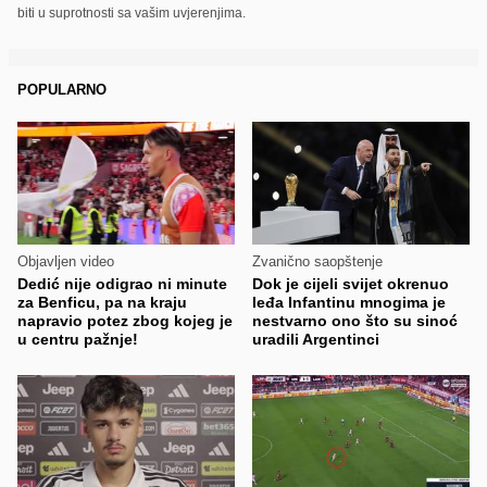
biti u suprotnosti sa vašim uvjerenjima.
POPULARNO
Objavljen video
Zvanično saopštenje
Dedić nije odigrao ni minute
Dok je cijeli svijet okrenuo
za Benficu, pa na kraju
leđa Infantinu mnogima je
napravio potez zbog kojeg je
nestvarno ono što su sinoć
u centru pažnje!
uradili Argentinci