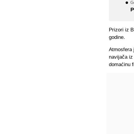
Go
P
Prizori iz 
godine.
Atmosfera j
navijača i
domaćinu fi