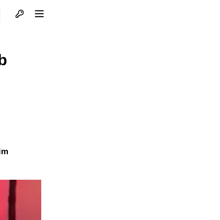
Otvori profil
Otvori meni
b
nim