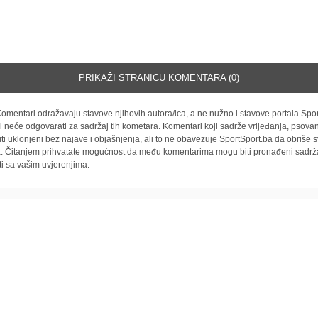
PRIKAŽI STRANICU KOMENTARA (0)
omentari odražavaju stavove njihovih autora/ica, a ne nužno i stavove portala Spor
i neće odgovarati za sadržaj tih kometara. Komentari koji sadrže vrijeđanja, psovan
iti uklonjeni bez najave i objašnjenja, ali to ne obavezuje SportSport.ba da obriše
la. Čitanjem prihvatate mogućnost da među komentarima mogu biti pronađeni sadrža
ti sa vašim uvjerenjima.