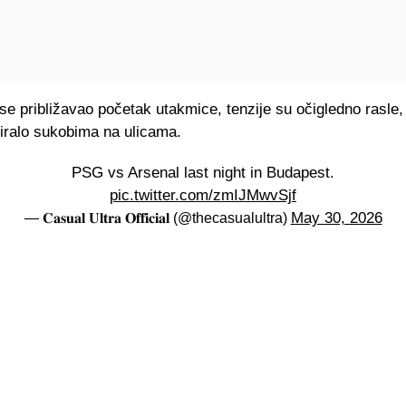
se približavao početak utakmice, tenzije su očigledno rasle, 
tiralo sukobima na ulicama.
PSG vs Arsenal last night in Budapest.
pic.twitter.com/zmIJMwvSjf
May 30, 2026
— 𝐂𝐚𝐬𝐮𝐚𝐥 𝐔𝐥𝐭𝐫𝐚 𝐎𝐟𝐟𝐢𝐜𝐢𝐚𝐥 (@thecasualultra)