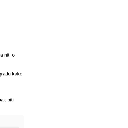
 niti o
 gradu kako
ak biti