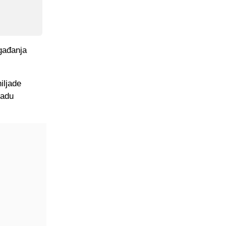
ogađanja
iljade
radu