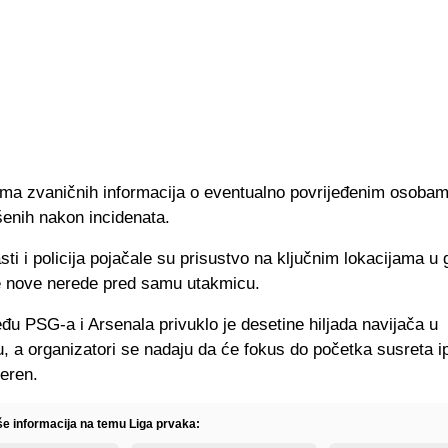
ma zvaničnih informacija o eventualno povrijeđenim osobama
šenih nakon incidenata.
sti i policija pojačale su prisustvo na ključnim lokacijama u
ile nove nerede pred samu utakmicu.
đu PSG-a i Arsenala privuklo je desetine hiljada navijača u
 a organizatori se nadaju da će fokus do početka susreta ip
eren.
iše informacija na temu Liga prvaka: