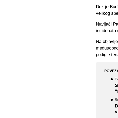
Dok je Budi
velikog spe
Navijači Pa
incidenata 
Na objavlj
međusobno o
podigle tenz
POVEZ
Po
S
"
Br
D
v