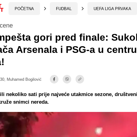
POČETNA
FUDBAL
UEFA LIGA PRVAKA
cene
pešta gori pred finale: Suko
ača Arsenala i PSG-a u centru
!
:30,
Muhamed Bogilović
ili nekoliko sati prije najveće utakmice sezone, društve
ruže snimci nereda.