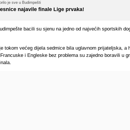
rilo je sve u Budimpešti
esnice najavile finale Lige prvaka!
Budimpešte bacili su sjenu na jedno od najvećih sportskih d
e tokom većeg dijela sedmice bila uglavnom prijateljska, a h
z Francuske i Engleske bez problema su zajedno boravili u g
nala.