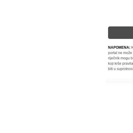
NAPOMENA:
K
portal ne može 
riječnik mogu b
koji krše pravi
biti u suprotnos