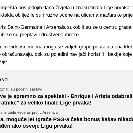
mpešta posljednjih dana živjela u znaku finala Lige prvaka,
ktakla obilježile su i ružne scene na ulicama mađarske prije
ris Saint-Germaina i Arsenala sukobili su se u centru grada,
ubrzo su preplavili društvene mreže.
enim videosnimcima mogu se vidjeti grupe pristalica oba klu
bračunavaju, dok su pojedini navijači koristili i baklje koj
ije.
ANO
znati su početni sastavi
ve je spremno za spektakl - Enrique i Arteta odabrali
ratnike" za veliko finale Lige prvaka!
ane titulu večeras protiv Arsenala
a, moguće je! Igrače PSG-a čeka bonus kakav nikada
iđen ako osvoje Ligu prvaka!