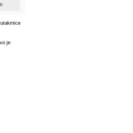
ED
 utakmice
vo je