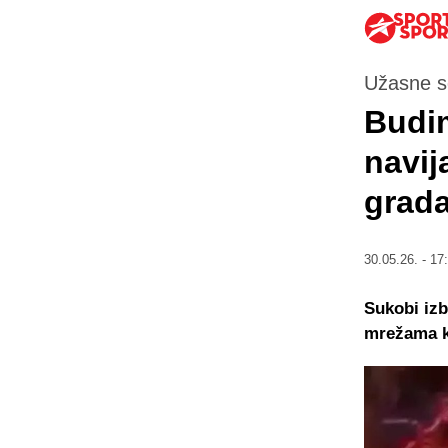
Užasne s
Budim
navij
grada
30.05.26. - 17
Sukobi izb
mrežama k