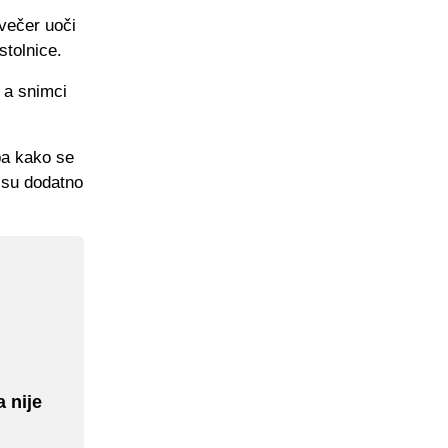
 večer uoči
stolnice.
 a snimci
ba kako se
e su dodatno
 nije