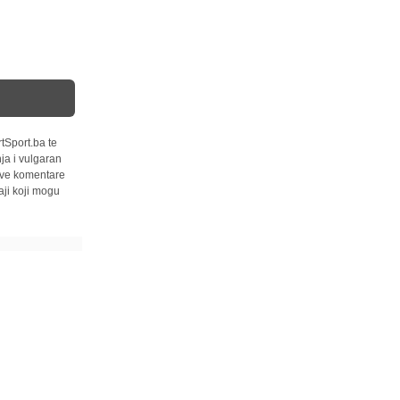
tSport.ba te
ja i vulgaran
 sve komentare
ji koji mogu