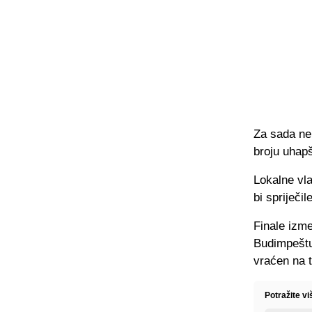
Za sada ne
broju uhap
Lokalne vla
bi spriječ
Finale izme
Budimpeštu,
vraćen na t
Potražite v