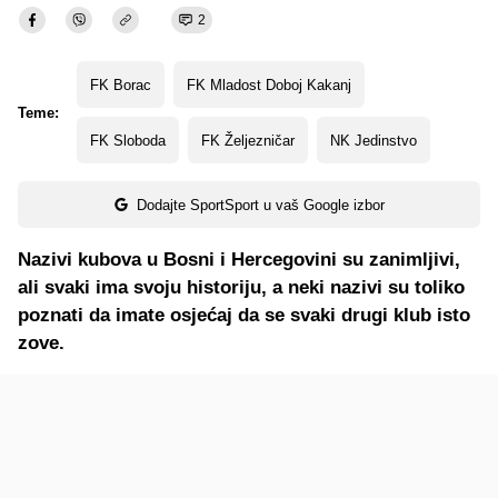
2
FK Borac
FK Mladost Doboj Kakanj
Teme:
FK Sloboda
FK Željezničar
NK Jedinstvo
Dodajte SportSport u vaš Google izbor
Nazivi kubova u Bosni i Hercegovini su zanimljivi,
ali svaki ima svoju historiju, a neki nazivi su toliko
poznati da imate osjećaj da se svaki drugi klub isto
zove.