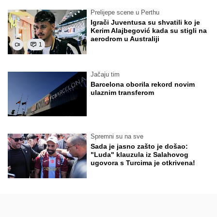
Prelijepe scene u Perthu
Igrači Juventusa su shvatili ko je
Kerim Alajbegović kada su stigli na
aerodrom u Australiji
1
Jačaju tim
Barcelona oborila rekord novim
ulaznim transferom
Spremni su na sve
Sada je jasno zašto je došao:
"Luda" klauzula iz Salahovog
ugovora s Turcima je otkrivena!