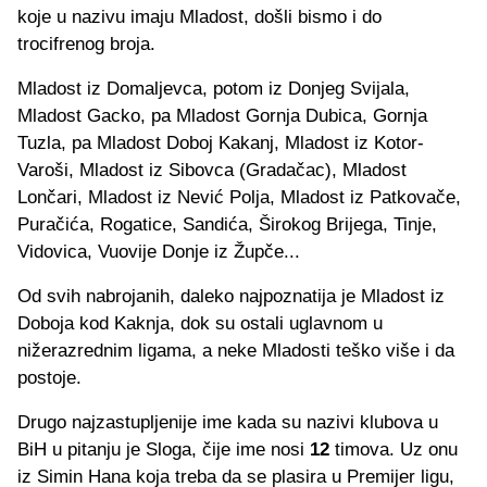
koje u nazivu imaju Mladost, došli bismo i do
trocifrenog broja.
Mladost iz Domaljevca, potom iz Donjeg Svijala,
Mladost Gacko, pa Mladost Gornja Dubica, Gornja
Tuzla, pa Mladost Doboj Kakanj, Mladost iz Kotor-
Varoši, Mladost iz Sibovca (Gradačac), Mladost
Lončari, Mladost iz Nević Polja, Mladost iz Patkovače,
Puračića, Rogatice, Sandića, Širokog Brijega, Tinje,
Vidovica, Vuovije Donje iz Župče...
Od svih nabrojanih, daleko najpoznatija je Mladost iz
Doboja kod Kaknja, dok su ostali uglavnom u
nižerazrednim ligama, a neke Mladosti teško više i da
postoje.
Drugo najzastupljenije ime kada su nazivi klubova u
BiH u pitanju je Sloga, čije ime nosi
12
timova. Uz onu
iz Simin Hana koja treba da se plasira u Premijer ligu,