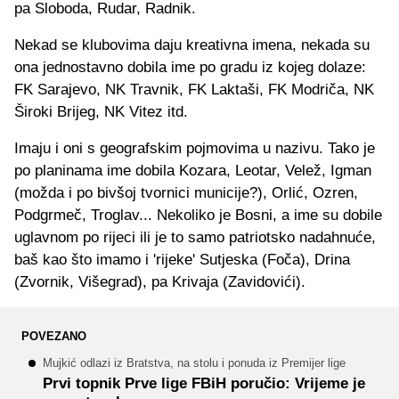
pa Sloboda, Rudar, Radnik.
Nekad se klubovima daju kreativna imena, nekada su
ona jednostavno dobila ime po gradu iz kojeg dolaze:
FK Sarajevo, NK Travnik, FK Laktaši, FK Modriča, NK
Široki Brijeg, NK Vitez itd.
Imaju i oni s geografskim pojmovima u nazivu. Tako je
po planinama ime dobila Kozara, Leotar, Velež, Igman
(možda i po bivšoj tvornici municije?), Orlić, Ozren,
Podgrmeč, Troglav... Nekoliko je Bosni, a ime su dobile
uglavnom po rijeci ili je to samo patriotsko nadahnuće,
baš kao što imamo i 'rijeke' Sutjeska (Foča), Drina
(Zvornik, Višegrad), pa Krivaja (Zavidovići).
POVEZANO
Mujkić odlazi iz Bratstva, na stolu i ponuda iz Premijer lige
Prvi topnik Prve lige FBiH poručio: Vrijeme je