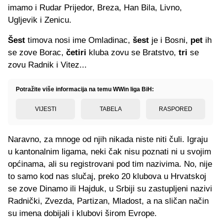
imamo i Rudar Prijedor, Breza, Han Bila, Livno,
Ugljevik i Zenicu.
Šest
timova nosi ime Omladinac,
šest
je i Bosni,
pet
ih
se zove Borac,
četiri
kluba zovu se Bratstvo,
tri
se
zovu Radnik i Vitez...
Potražite više informacija na temu WWin liga BiH:
VIJESTI
TABELA
RASPORED
Naravno, za mnoge od njih nikada niste niti čuli. Igraju
u kantonalnim ligama, neki čak nisu poznati ni u svojim
općinama, ali su registrovani pod tim nazivima. No, nije
to samo kod nas slučaj, preko 20 klubova u Hrvatskoj
se zove Dinamo ili Hajduk, u Srbiji su zastupljeni nazivi
Radnički, Zvezda, Partizan, Mladost, a na sličan način
su imena dobijali i klubovi širom Evrope.