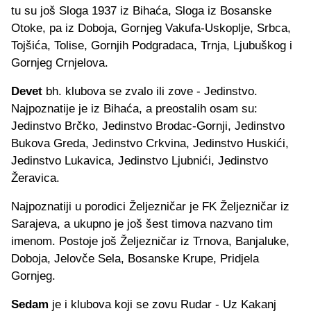
tu su još Sloga 1937 iz Bihaća, Sloga iz Bosanske
Otoke, pa iz Doboja, Gornjeg Vakufa-Uskoplje, Srbca,
Tojšića, Tolise, Gornjih Podgradaca, Trnja, Ljubuškog i
Gornjeg Crnjelova.
Devet
bh. klubova se zvalo ili zove - Jedinstvo.
Najpoznatije je iz Bihaća, a preostalih osam su:
Jedinstvo Brčko, Jedinstvo Brodac-Gornji, Jedinstvo
Bukova Greda, Jedinstvo Crkvina, Jedinstvo Huskići,
Jedinstvo Lukavica, Jedinstvo Ljubnići, Jedinstvo
Žeravica.
Najpoznatiji u porodici Željezničar je FK Željezničar iz
Sarajeva, a ukupno je još šest timova nazvano tim
imenom. Postoje još Željezničar iz Trnova, Banjaluke,
Doboja, Jelovče Sela, Bosanske Krupe, Pridjela
Gornjeg.
Sedam
je i klubova koji se zovu Rudar - Uz Kakanj