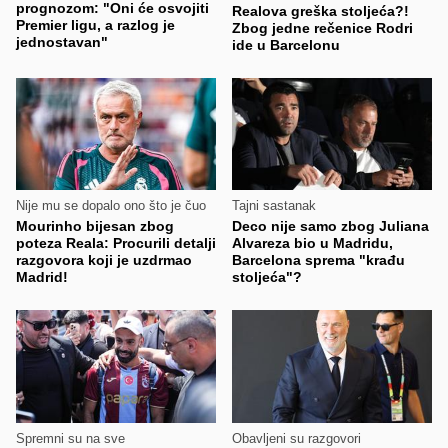
prognozom: "Oni će osvojiti
Realova greška stoljeća?!
Premier ligu, a razlog je
Zbog jedne rečenice Rodri
jednostavan"
ide u Barcelonu
Nije mu se dopalo ono što je čuo
Tajni sastanak
Mourinho bijesan zbog
Deco nije samo zbog Juliana
poteza Reala: Procurili detalji
Alvareza bio u Madridu,
razgovora koji je uzdrmao
Barcelona sprema "krađu
Madrid!
stoljeća"?
Spremni su na sve
Obavljeni su razgovori