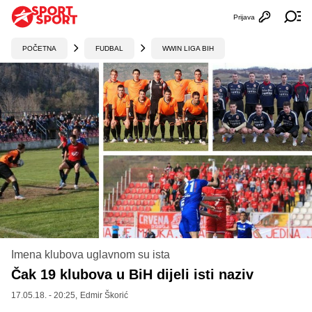
Prijava
Otvori profi
Ot
POČETNA
FUDBAL
WWIN LIGA BIH
Imena klubova uglavnom su ista
Čak 19 klubova u BiH dijeli isti naziv
17.05.18. - 20:25,
Edmir Škorić