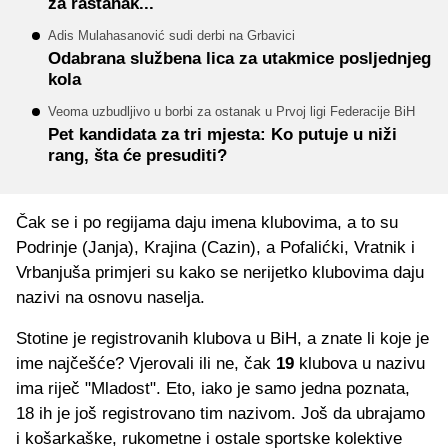
za rastanak...
Adis Mulahasanović sudi derbi na Grbavici
Odabrana službena lica za utakmice posljednjeg
kola
Veoma uzbudljivo u borbi za ostanak u Prvoj ligi Federacije BiH
Pet kandidata za tri mjesta: Ko putuje u niži
rang, šta će presuditi?
Čak se i po regijama daju imena klubovima, a to su
Podrinje (Janja), Krajina (Cazin), a Pofalićki, Vratnik i
Vrbanjuša primjeri su kako se nerijetko klubovima daju
nazivi na osnovu naselja.
Stotine je registrovanih klubova u BiH, a znate li koje je
ime najčešće? Vjerovali ili ne, čak
19
klubova u nazivu
ima riječ "Mladost". Eto, iako je samo jedna poznata,
18 ih je još registrovano tim nazivom. Još da ubrajamo
i košarkaške, rukometne i ostale sportske kolektive