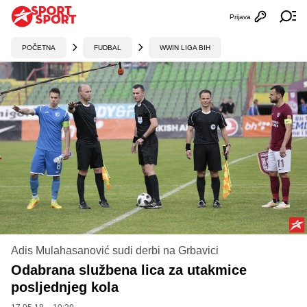
Prijava
Otvori profi
Ot
POČETNA
FUDBAL
WWIN LIGA BIH
Adis Mulahasanović sudi derbi na Grbavici
Odabrana službena lica za utakmice
posljednjeg kola