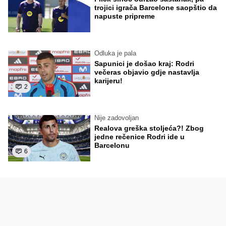
trojici igrača Barcelone saopštio da
napuste pripreme
Odluka je pala
Sapunici je došao kraj: Rodri
večeras objavio gdje nastavlja
karijeru!
2
Nije zadovoljan
Realova greška stoljeća?! Zbog
jedne rečenice Rodri ide u
Barcelonu
6