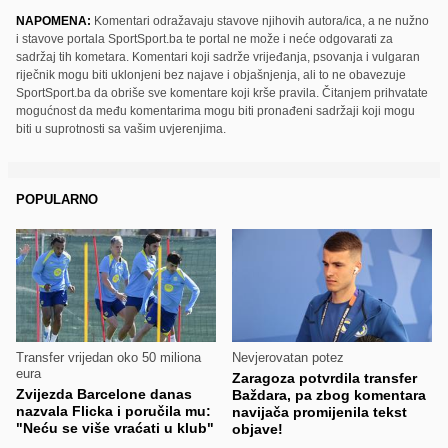
NAPOMENA:
Komentari odražavaju stavove njihovih autora/ica, a ne nužno
i stavove portala SportSport.ba te portal ne može i neće odgovarati za
sadržaj tih kometara. Komentari koji sadrže vrijeđanja, psovanja i vulgaran
riječnik mogu biti uklonjeni bez najave i objašnjenja, ali to ne obavezuje
SportSport.ba da obriše sve komentare koji krše pravila. Čitanjem prihvatate
mogućnost da među komentarima mogu biti pronađeni sadržaji koji mogu
biti u suprotnosti sa vašim uvjerenjima.
POPULARNO
Transfer vrijedan oko 50 miliona
Nevjerovatan potez
eura
Zaragoza potvrdila transfer
Zvijezda Barcelone danas
Baždara, pa zbog komentara
nazvala Flicka i poručila mu:
navijača promijenila tekst
"Neću se više vraćati u klub"
objave!