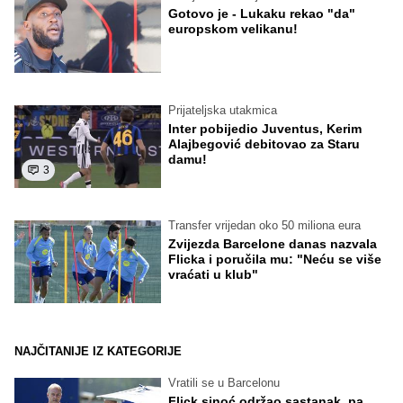
Gotovo je - Lukaku rekao "da"
europskom velikanu!
Prijateljska utakmica
Inter pobijedio Juventus, Kerim
Alajbegović debitovao za Staru
damu!
3
Transfer vrijedan oko 50 miliona eura
Zvijezda Barcelone danas nazvala
Flicka i poručila mu: "Neću se više
vraćati u klub"
NAJČITANIJE IZ KATEGORIJE
Vratili se u Barcelonu
Flick sinoć održao sastanak, pa