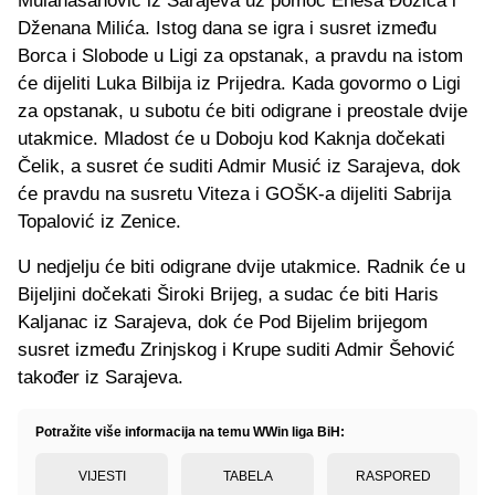
Mulahasanović iz Sarajeva uz pomoć Enesa Đozića i
Dženana Milića. Istog dana se igra i susret između
Borca i Slobode u Ligi za opstanak, a pravdu na istom
će dijeliti Luka Bilbija iz Prijedra. Kada govormo o Ligi
za opstanak, u subotu će biti odigrane i preostale dvije
utakmice. Mladost će u Doboju kod Kaknja dočekati
Čelik, a susret će suditi Admir Musić iz Sarajeva, dok
će pravdu na susretu Viteza i GOŠK-a dijeliti Sabrija
Topalović iz Zenice.
U nedjelju će biti odigrane dvije utakmice. Radnik će u
Bijeljini dočekati Široki Brijeg, a sudac će biti Haris
Kaljanac iz Sarajeva, dok će Pod Bijelim brijegom
susret između Zrinjskog i Krupe suditi Admir Šehović
također iz Sarajeva.
Potražite više informacija na temu WWin liga BiH:
VIJESTI
TABELA
RASPORED