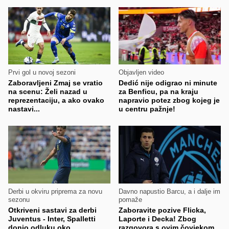
Prvi gol u novoj sezoni
Objavljen video
Zaboravljeni Zmaj se vratio
Dedić nije odigrao ni minute
na scenu: Želi nazad u
za Benficu, pa na kraju
reprezentaciju, a ako ovako
napravio potez zbog kojeg je
nastavi...
u centru pažnje!
Derbi u okviru priprema za novu
Davno napustio Barcu, a i dalje im
sezonu
pomaže
Otkriveni sastavi za derbi
Zaboravite pozive Flicka,
Juventus - Inter, Spalletti
Laporte i Decka! Zbog
donio odluku oko
razgovora s ovim čovjekom