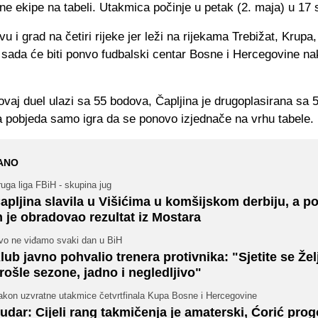
ne ekipe na tabeli. Utakmica počinje u petak (2. maja) u 17 s
vu i grad na četiri rijeke jer leži na rijekama Trebižat, Krupa
 sada će biti ponvo fudbalski centar Bosne i Hercegovine n
vaj duel ulazi sa 55 bodova, Čapljina je drugoplasirana sa 
a pobjeda samo igra da se ponovo izjednače na vrhu tabele.
ANO
uga liga FBiH - skupina jug
apljina slavila u Višićima u komšijskom derbiju, a 
h je obradovao rezultat iz Mostara
vo ne viđamo svaki dan u BiH
lub javno pohvalio trenera protivnika: "Sjetite se Žel
rošle sezone, jadno i negledljivo"
akon uzvratne utakmice četvrtfinala Kupa Bosne i Hercegovine
udar: Cijeli rang takmičenja je amaterski, Ćorić pro