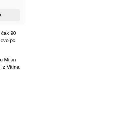
ED
o čak 90
ševo po
su Milan
iz Vitine.