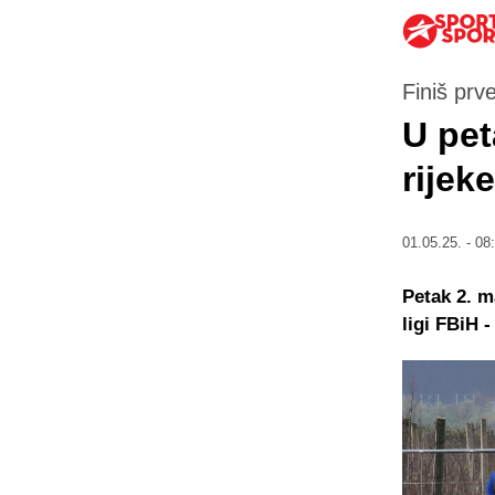
Finiš prv
U pet
rijeke
01.05.25. - 08
Petak 2. m
ligi FBiH -