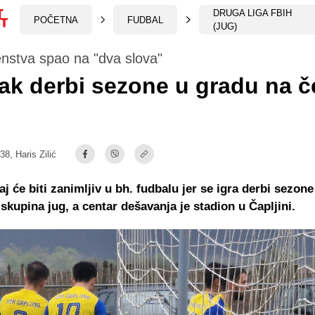
DRUGA LIGA FBIH
POČETNA
FUDBAL
(JUG)
enstva spao na "dva slova"
ak derbi sezone u gradu na če
:38,
Haris Zilić
aj će biti zanimljiv u bh. fudbalu jer se igra derbi sezon
 skupina jug, a centar dešavanja je stadion u Čapljini.