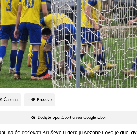
K Čapljina
HNK Kruševo
Dodajte SportSport u vaš Google izbor
jina će dočekati Kruševo u derbiju sezone i ovo je duel dv