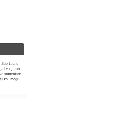
tSport.ba te
ja i vulgaran
 sve komentare
ji koji mogu