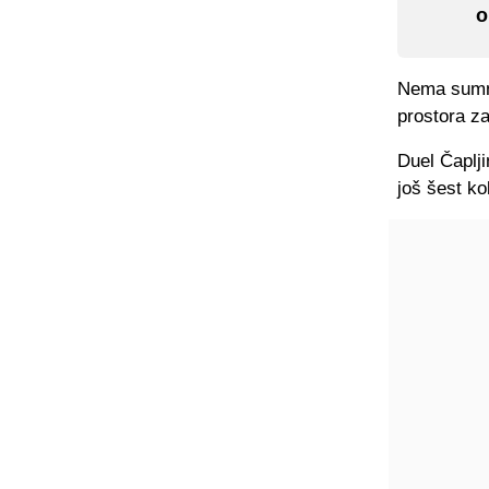
o
Nema sumnj
prostora za
Duel Čaplji
još šest ko