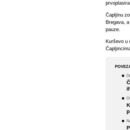
prvoplasira
Čapljinu zo
Bregava, a
pauze.
Kurševo u o
Čapljincim
POVEZ
Dr
Č
i
O
K
p
N
P