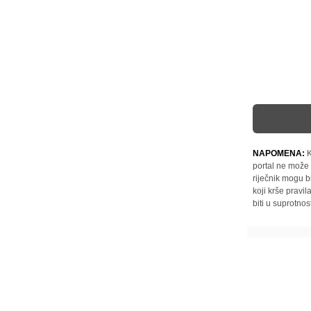
NAPOMENA:
K
portal ne može 
riječnik mogu b
koji krše pravi
biti u suprotnos