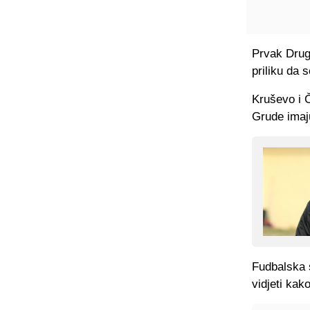
Prvak Druge
priliku da 
Kruševo i Č
Grude imaj
Fudbalska 
vidjeti kak