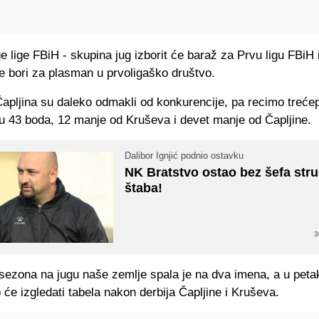
 lige FBiH - skupina jug izborit će baraž za Prvu ligu FBiH 
se bori za plasman u prvoligaško društvo.
apljina su daleko odmakli od konkurencije, pa recimo treće
u 43 boda, 12 manje od Kruševa i devet manje od Čapljine.
Dalibor Ignjić podnio ostavku
NK Bratstvo ostao bez šefa str
štaba!
3
sezona na jugu naše zemlje spala je na dva imena, a u pet
o će izgledati tabela nakon derbija Čapljine i Kruševa.