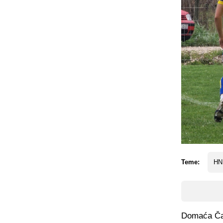
Teme:
HN
Domaća Čapl