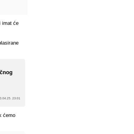
i imat će
plasirane
učnog
0.04.25. 23:01
ak ćemo