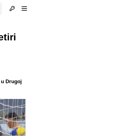
Otvori profil
Otvori meni
tiri
e u Drugoj