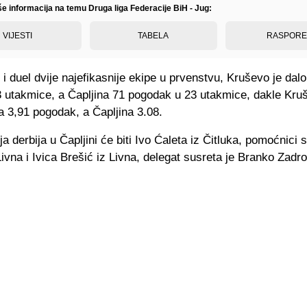
še informacija na temu Druga liga Federacije BiH - Jug:
VIJESTI
TABELA
RASPOR
e i duel dvije najefikasnije ekipe u prvenstvu, Kruševo je dal
3 utakmice, a Čapljina 71 pogodak u 23 utakmice, dakle Kru
a 3,91 pogodak, a Čapljina 3.08.
ja derbija u Čapljini će biti Ivo Ćaleta iz Čitluka, pomoćnici 
Livna i Ivica Brešić iz Livna, delegat susreta je Branko Zadro 