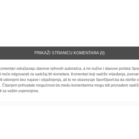
PRIKAŽI STRANICU KOMENTARA (0)
omentari odražavaju stavove njihovih autora/ica, a ne nužno i stavove portala Spor
i neće odgovarati za sadržaj tih kometara. Komentari koji sadrže vrijeđanja, psovan
iti uklonjeni bez najave i objašnjenja, ali to ne obavezuje SportSport.ba da obriše
la. Čitanjem prihvatate mogućnost da među komentarima mogu biti pronađeni sadrža
ti sa vašim uvjerenjima.