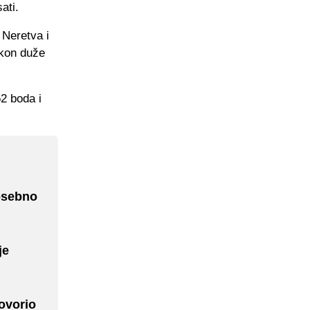
ati.
, Neretva i
akon duže
52 boda i
posebno
je
govorio