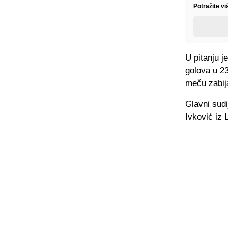
Potražite vi
U pitanju j
golova u 2
meču zabij
Glavni sudi
Ivković iz 