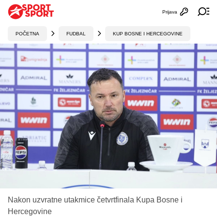
Prijava
Otvori profi
Ot
POČETNA
FUDBAL
KUP BOSNE I HERCEGOVINE
Nakon uzvratne utakmice četvrtfinala Kupa Bosne i
Hercegovine