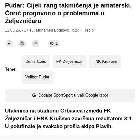
Pudar: Cijeli rang takmičenja je amaterski,
Ćorić progovorio o problemima u
Željezničaru
12.03.25. - 17:16,
Muhamed Bogilović
, foto: T. Hebib
1
Denis Ćorić
FK Željezničar
HNK Kruševo
Teme:
Velibor Pudar
Dodajte SportSport u vaš Google izbor
Utakmica na stadionu Grbavica između FK
Željezničar i HNK Kruševo završena rezultatom 3:1.
U polufinale je svakako prošla ekipa Plavih.