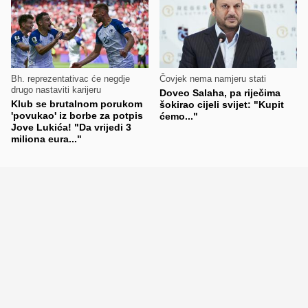
Bh. reprezentativac će negdje
Čovjek nema namjeru stati
drugo nastaviti karijeru
Doveo Salaha, pa riječima
Klub se brutalnom porukom
šokirao cijeli svijet: "Kupit
'povukao' iz borbe za potpis
ćemo..."
Jove Lukića! "Da vrijedi 3
miliona eura..."