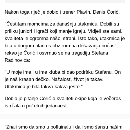
Nakon toga riječ je dobio i trener Plavih, Denis Ćorić.
"Čestitam momcima za današnju utakmicu. Dobili su
priliku juniori i igrači koji manje igraju. Vidjeli ste sami,
kvaliteta je ogromna našoj strani. Isto tako, utakmica je
bila u durgom planu s obzirom na dešavanja noćas",
rekao je Ćorić i osvrnuo se na tragediju Stefana
Radinovića:
"U moje ime i u ime kluba bi dao podršku Stefanu. On
je naš krasan dečko. Nažalost, život je takav.
Utakmica je bila takva-kakva jeste."
Dobio je pitanje Ćorić o kvaliteti ekipe koja je večeras
istrčala u početnih jedanaest.
"Znali smo da smo u pofluinalu i dali smo šansu našim