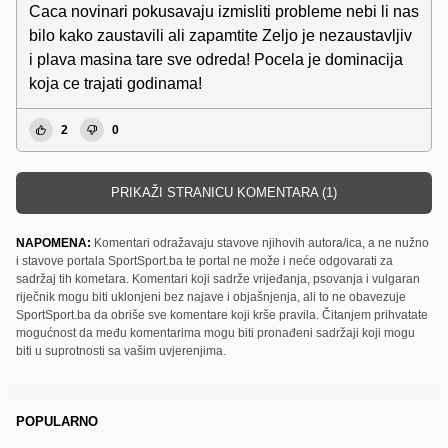
Caca novinari pokusavaju izmisliti probleme nebi li nas
bilo kako zaustavili ali zapamtite Zeljo je nezaustavljiv
i plava masina tare sve odreda! Pocela je dominacija
koja ce trajati godinama!
2
0
PRIKAŽI STRANICU KOMENTARA (1)
NAPOMENA:
Komentari odražavaju stavove njihovih autora/ica, a ne nužno
i stavove portala SportSport.ba te portal ne može i neće odgovarati za
sadržaj tih kometara. Komentari koji sadrže vrijeđanja, psovanja i vulgaran
riječnik mogu biti uklonjeni bez najave i objašnjenja, ali to ne obavezuje
SportSport.ba da obriše sve komentare koji krše pravila. Čitanjem prihvatate
mogućnost da među komentarima mogu biti pronađeni sadržaji koji mogu
biti u suprotnosti sa vašim uvjerenjima.
POPULARNO