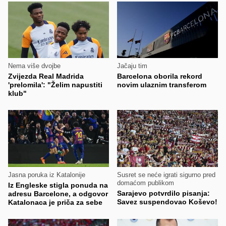
Nema više dvojbe
Jačaju tim
Zvijezda Real Madrida
Barcelona oborila rekord
'prelomila': "Želim napustiti
novim ulaznim transferom
klub"
Jasna poruka iz Katalonije
Susret se neće igrati sigurno pred
domaćom publikom
Iz Engleske stigla ponuda na
Sarajevo potvrdilo pisanja:
adresu Barcelone, a odgovor
Savez suspendovao Koševo!
Katalonaca je priča za sebe