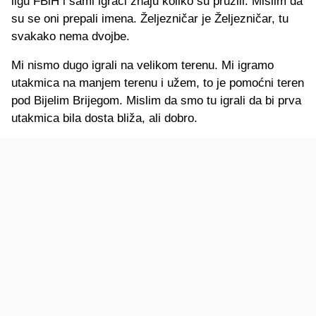
ligu FBiH i sami igrači znaju koliko su pružili. Mislim da
su se oni prepali imena. Željezničar je Željezničar, tu
svakako nema dvojbe.
Mi nismo dugo igrali na velikom terenu. Mi igramo
utakmica na manjem terenu i užem, to je pomoćni teren
pod Bijelim Brijegom. Mislim da smo tu igrali da bi prva
utakmica bila dosta bliža, ali dobro.