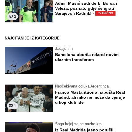
Admir Musić sudi derbi Borca i
Veleža, poznato gdje će igrati
·
Sarajevo i Radnik!
ZVANIČNO
2
NAJČITANIJE IZ KATEGORIJE
Jačaju tim
Barcelona oborila rekord novim
ulaznim transferom
Neočekivana odluka Argentinca
Franco Mastantuono napušta Real
Madrid, ali niko ne može da vjeruje
u koji klub ide
1
Saga kojoj se ne nazire kraj
Iz Real Madrida jasno poručili