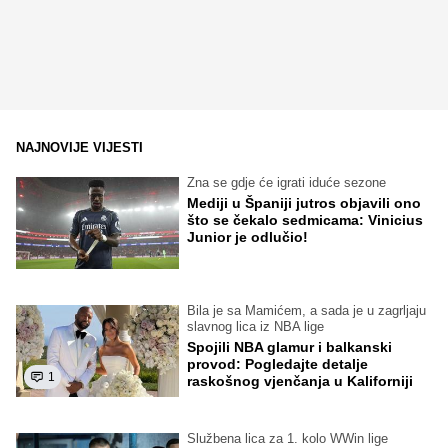
NAJNOVIJE VIJESTI
Zna se gdje će igrati iduće sezone
Mediji u Španiji jutros objavili ono
što se čekalo sedmicama: Vinicius
Junior je odlučio!
Bila je sa Mamićem, a sada je u zagrljaju
slavnog lica iz NBA lige
Spojili NBA glamur i balkanski
provod: Pogledajte detalje
1
raskošnog vjenčanja u Kaliforniji
Službena lica za 1. kolo WWin lige