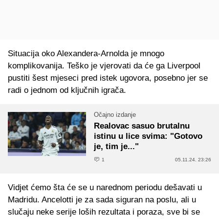
Situacija oko Alexandera-Arnolda je mnogo
komplikovanija. Teško je vjerovati da će ga Liverpool
pustiti šest mjeseci pred istek ugovora, posebno jer se
radi o jednom od ključnih igrača.
Očajno izdanje
Realovac sasuo brutalnu
istinu u lice svima: "Gotovo
je, tim je..."
1
05.11.24. 23:26
Vidjet ćemo šta će se u narednom periodu dešavati u
Madridu. Ancelotti je za sada siguran na poslu, ali u
slučaju neke serije loših rezultata i poraza, sve bi se