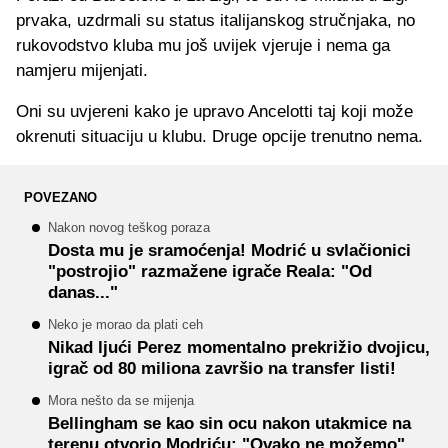
prvaka, uzdrmali su status italijanskog stručnjaka, no
rukovodstvo kluba mu još uvijek vjeruje i nema ga
namjeru mijenjati.
Oni su uvjereni kako je upravo Ancelotti taj koji može
okrenuti situaciju u klubu. Druge opcije trenutno nema.
POVEZANO
Nakon novog teškog poraza
Dosta mu je sramoćenja! Modrić u svlačionici
"postrojio" razmažene igrače Reala: "Od
danas..."
Neko je morao da plati ceh
Nikad ljući Perez momentalno prekrižio dvojicu,
igrač od 80 miliona završio na transfer listi!
Mora nešto da se mijenja
Bellingham se kao sin ocu nakon utakmice na
terenu otvorio Modriću: "Ovako ne možemo"