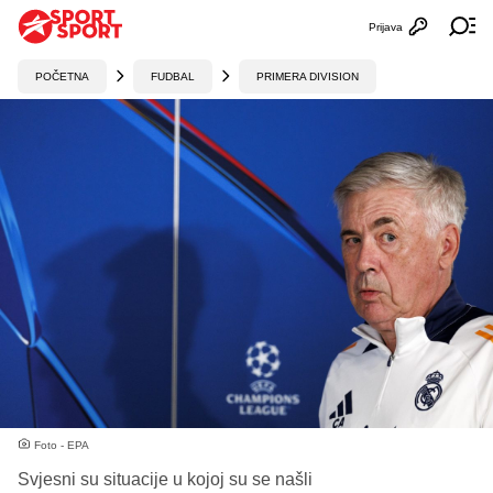
Prijava
Otvori profi
Ot
POČETNA
FUDBAL
PRIMERA DIVISION
Foto - EPA
Svjesni su situacije u kojoj su se našli