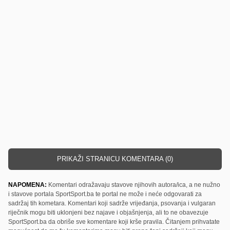
PRIKAŽI STRANICU KOMENTARA (0)
NAPOMENA:
Komentari odražavaju stavove njihovih autora/ica, a ne nužno
i stavove portala SportSport.ba te portal ne može i neće odgovarati za
sadržaj tih kometara. Komentari koji sadrže vrijeđanja, psovanja i vulgaran
riječnik mogu biti uklonjeni bez najave i objašnjenja, ali to ne obavezuje
SportSport.ba da obriše sve komentare koji krše pravila. Čitanjem prihvatate