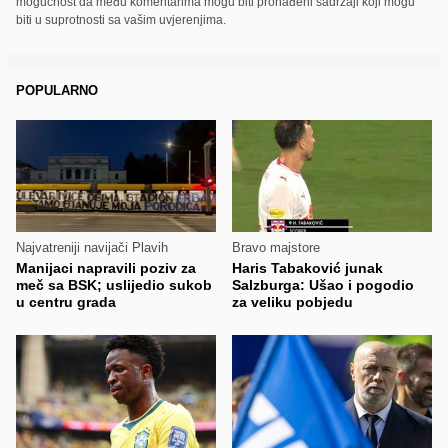
mogućnost da među komentarima mogu biti pronađeni sadržaji koji mogu
biti u suprotnosti sa vašim uvjerenjima.
POPULARNO
Najvatreniji navijači Plavih
Bravo majstore
Manijaci napravili poziv za
Haris Tabaković junak
meč sa BSK; uslijedio sukob
Salzburga: Ušao i pogodio
u centru grada
za veliku pobjedu