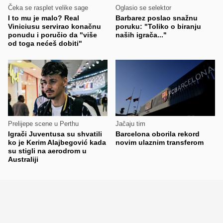
Čeka se rasplet velike sage
Oglasio se selektor
I to mu je malo? Real
Barbarez poslao snažnu
Viniciusu servirao konačnu
poruku: "Toliko o biranju
ponudu i poručio da "više
naših igrača..."
od toga nećeš dobiti"
Prelijepe scene u Perthu
Jačaju tim
Igrači Juventusa su shvatili
Barcelona oborila rekord
ko je Kerim Alajbegović kada
novim ulaznim transferom
su stigli na aerodrom u
Australiji