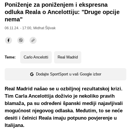
Poniženje za poniženjem i ekspresna
odluka Reala o Ancelottiju: "Druge opcije
nema"
06.11.24. - 17:00,
Midhat Šljivak
Teme:
Carlo Ancelotti
Real Madrid
Dodajte SportSport u vaš Google izbor
Real Madrid našao se u ozbiljnoj rezultatskoj krizi.
Tim Carla Ancelottija doživio je nekoliko pravih
blamaža, pa su određeni španski mediji najavljivali
mogućnost njegovog odlaska. Međutim, to se neće
desiti i čelnici Reala imaju potpuno povjerenje u
Italijana.