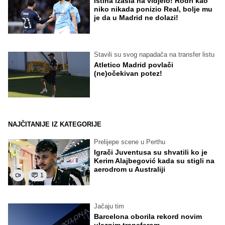
Istina izašla na vidjelo! Rodri kao
niko nikada ponizio Real, bolje mu
je da u Madrid ne dolazi!
Stavili su svog napadača na transfer listu
Atletico Madrid povlači
(ne)očekivan potez!
NAJČITANIJE IZ KATEGORIJE
Prelijepe scene u Perthu
Igrači Juventusa su shvatili ko je
Kerim Alajbegović kada su stigli na
aerodrom u Australiji
1
Jačaju tim
Barcelona oborila rekord novim