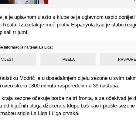
je je uglavnom ulazio s klupe te je uglavnom uspio donijeti
ru Reala. Izuzetak je meč protiv Espanyola kad je slabo rea
isali trijumf.
še informacija na temu La Liga:
VIJESTI
TABELA
RASPOR
statistiku Modrić je u dosadašnjem dijelu sezone u svim tak
proveo skoro 1800 minuta raspoređenih u 39 nastupa.
 kraja sezone očekuje borba na tri fronta, a za očekivati je 
u od ključnih uloga džokera s klupe baš kao i prošle sezone
rnabeu stigle La Liga i Liga prvaka.