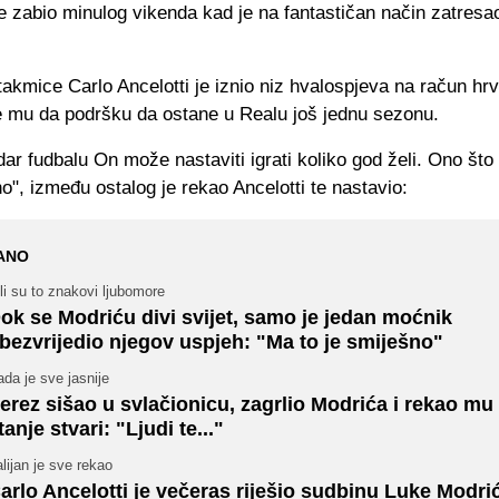
je zabio minulog vikenda kad je na fantastičan način zatres
akmice Carlo Ancelotti je iznio niz hvalospjeva na račun hr
e mu da podršku da ostane u Realu još jednu sezonu.
dar fudbalu On može nastaviti igrati koliko god želi. Ono što 
", između ostalog je rekao Ancelotti te nastavio:
ANO
li su to znakovi ljubomore
ok se Modriću divi svijet, samo je jedan moćnik
bezvrijedio njegov uspjeh: "Ma to je smiješno"
da je sve jasnije
erez sišao u svlačionicu, zagrlio Modrića i rekao mu
tanje stvari: "Ljudi te..."
alijan je sve rekao
arlo Ancelotti je večeras riješio sudbinu Luke Modri