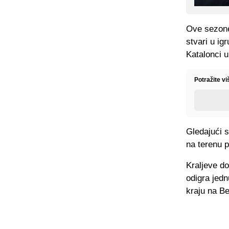
Ove sezone 
stvari u ig
Katalonci up
Potražite vi
Gledajući 
na terenu 
Kraljeve do
odigra jedn
kraju na Be