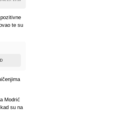
 pozitivne
govao te su
ED
mičenjima
da Modrić
 kad su na