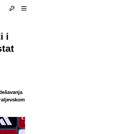
Otvori profil
Otvori meni
 i
tat
 dešavanja
Kraljevskom