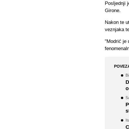
Posljednji 
Girone.
Nakon te ut
veznjaka t
"Modrić je 
fenomenalno
POVEZ
Bi
D
o
Sa
P
s
It
C