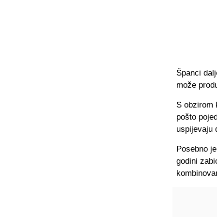
Španci dal
može produž
S obzirom k
pošto pojed
uspijevaju
Posebno je 
godini zab
kombinova