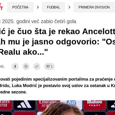
POČETNA
FUDBAL
PRIMERA DIVISION
u 2025. godini već zabio četiri gola
ć je čuo šta je rekao Ancelotti
 mu je jasno odgovorio: "Os
Realu ako..."
:45,
1
rovati pojedinim specijalizovanim portalima za praćenje
ridu, Luka Modrić je postavio svoj uslov za ostanak u 
redne sezone.