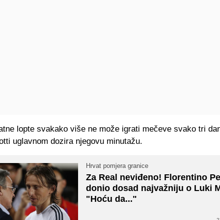
atne lopte svakako više ne može igrati mečeve svako tri da
otti uglavnom dozira njegovu minutažu.
Hrvat pomjera granice
Za Real neviđeno! Florentino P
donio dosad najvažniju o Luki 
"Hoću da..."
2