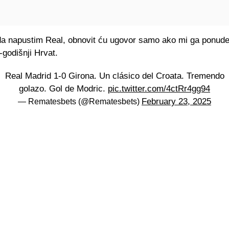
da napustim Real, obnovit ću ugovor samo ako mi ga ponud
-godišnji Hrvat.
Real Madrid 1-0 Girona. Un clásico del Croata. Tremendo
golazo. Gol de Modric.
pic.twitter.com/4ctRr4gg94
February 23, 2025
— Rematesbets (@Rematesbets)