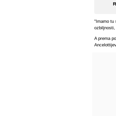
R
"Imamo tu 
ozbiljnosti,
A prema por
Ancelottij