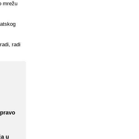
ao mrežu
vatskog
radi, radi
 pravo
ća u