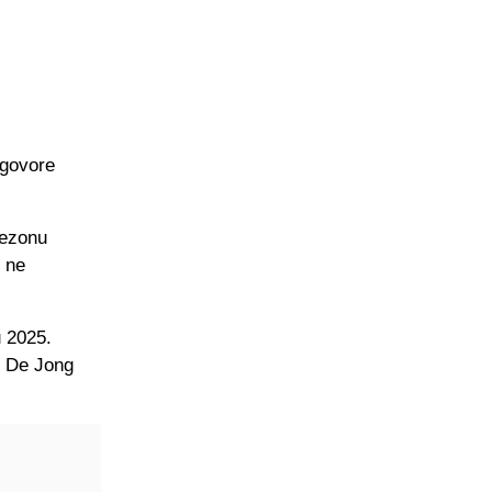
ugovore
sezonu
e ne
u 2025.
i De Jong