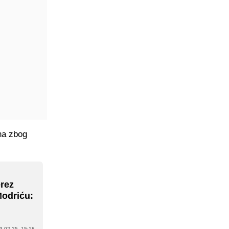
na zbog
erez
Modriću:
3.02.25. 15:18