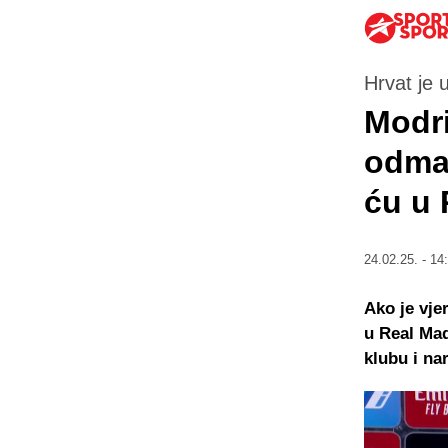
Hrvat je 
Modri
odmah
ću u 
24.02.25. - 14
Ako je vje
u Real Mad
klubu i na