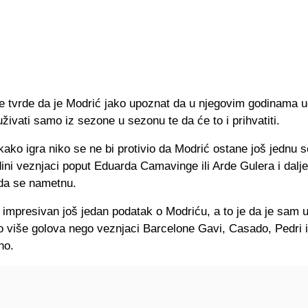
je tvrde da je Modrić jako upoznat da u njegovim godinama 
ivati samo iz sezone u sezonu te da će to i prihvatiti.
ako igra niko se ne bi protivio da Modrić ostane još jednu 
ini veznjaci poput Eduarda Camavinge ili Arde Gulera i dalj
 da se nametnu.
impresivan još jedan podatak o Modriću, a to je da je sam 
io više golova nego veznjaci Barcelone Gavi, Casado, Pedri 
no.