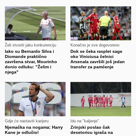
Želi stvoriti jaku konkurenciju
Konačno je sve dogovoreno
Iako su Bernardo Silva i
Dok se čeka rasplet sage
Diomande praktično
oko Viniciusa čelnici
završena stvar, Mourinho
Arsenala završili još jedan
donio odluku: "Želim i
transfer za pamćenje
njega"
Gdje će nastaviti karijeru
Idu na "kaljenje"
Njemačka na nogama: Harry
Zrinjski poslao čak
Kane je odlučio!
desetoricu igrača na