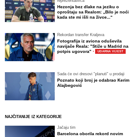
reprezentativca
Hezonja bez dlake na jeziku o
oproštaju sa Realom: „Bilo je noći
kada ste mi išli na živce...“
Rekordan transfer Kraljeva
Fotografija iz aviona oduševila
navijače Reala: "Stiže u Madrid na
·
potpis ugovora"
UDARNA VIJEST
Sada će ovi dresovi "planuti" u prodaji
Poznato koji broj je odabrao Kerim
Alajbegović
NAJČITANIJE IZ KATEGORIJE
Jačaju tim
Barcelona oborila rekord novim