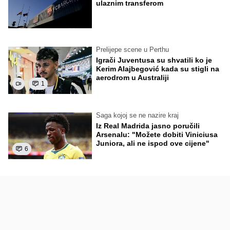
ulaznim transferom
Prelijepe scene u Perthu
Igrači Juventusa su shvatili ko je
Kerim Alajbegović kada su stigli na
aerodrom u Australiji
1
Saga kojoj se ne nazire kraj
Iz Real Madrida jasno poručili
Arsenalu: "Možete dobiti Viniciusa
Juniora, ali ne ispod ove cijene"
6