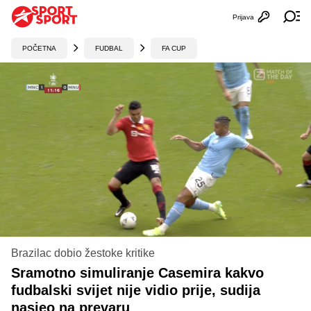
Prijava
Otvori profi
Ot
POČETNA
FUDBAL
FA CUP
Brazilac dobio žestoke kritike
Sramotno simuliranje Casemira kakvo
fudbalski svijet nije vidio prije, sudija
nasjeo na prevaru