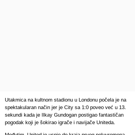
Utakmica na kultnom stadionu u Londonu počela je na
spektakularan način jer je City sa 1:0 poveo već u 13.
sekundi kada je Ilkay Gundogan postigao fantastičan
pogodak koji je šokirao igrače i navijače Uniteda.
Međutim, United je uspio do kraja prvog poluvremena