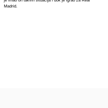
je imao on takvih situacija i dok je igrao za Real
Madrid.