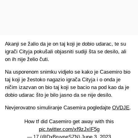
Akanji se žalio da je on taj koji je dobio udarac, te su
igrači Cityja pokušali objasniti sudiji šta se desilo, ali
on ih nije želio čuti.
Na usporenom snimku vidjelo se kako je Casemiro bio
taj koji je žestoko nagazio igrača Cityja i o onda je
ničim izazvan on bio taj koji se bacio na pod kao da je
dobio udarac što je bilo jasno da se nije desilo.
Nevjerovatno simuliranje Casemira pogledajte
OVDJE
.
How tf did Casemiro get away with this
pic.twitter.com/xf9zJxIF5g
June 3, 2023
— 17 (@DxBruyneSZN)