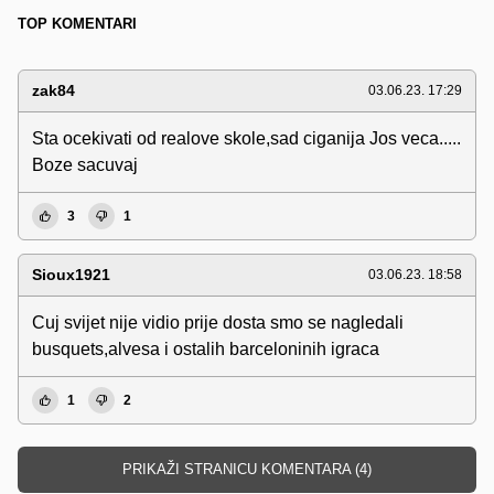
TOP KOMENTARI
zak84
03.06.23. 17:29
Sta ocekivati od realove skole,sad ciganija Jos veca.....
Boze sacuvaj
3
1
Sioux1921
03.06.23. 18:58
Cuj svijet nije vidio prije dosta smo se nagledali
busquets,alvesa i ostalih barceloninih igraca
1
2
PRIKAŽI STRANICU KOMENTARA (4)