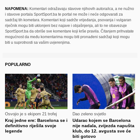
NAPOMENA:
Komentari odražavaju stavove njihovih autora/ica, a ne nužno
i stavove portala SportSport.ba te portal ne može i neće odgovarati za
sadržaj tih kometara. Komentari koji sadrže vrijeđanja, psovanja i vulgaran
riječnik mogu biti uklonjeni bez najave i objašnjenja, ali to ne obavezuje
SportSport.ba da obriše sve komentare koji krše pravila. Čitanjem prihvatate
mogućnost da među komentarima mogu biti pronađeni sadržaji koji mogu
biti u suprotnosti sa vašim uvjerenjima.
POPULARNO
Osvojio je s ekipom 21 trofej
Dao zeleno svjetlo
Kraj jedne ere: Barcelona se i
Udarac kojem se Barcelona
definitivno riješila svoje
nije nadala, zvijezda napušta
legende
klub, do 12. avgusta sve će
biti gotovo