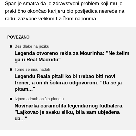
Španije smatra da je zdravstveni problem koji mu je
praktično okončao karijeru bio posljedica nesreće na
radu izazvane velikim fizičkim naporima.
POVEZANO
Bez dlake na jeziku
Legenda otvoreno rekla za Mourinha: "Ne želim
ga u Real Madridu"
Tome se nisu nadali
Legendu Reala pitali ko bi trebao biti novi
trener, a on ih šokirao odgovorom: "Da se ja
pitam..."
Izjava odmah obišla planetu
Novinarka osramotila legendarnog fudbalera:
"Lajkovao je svaku sliku, bila sam ubjeđena
da..."