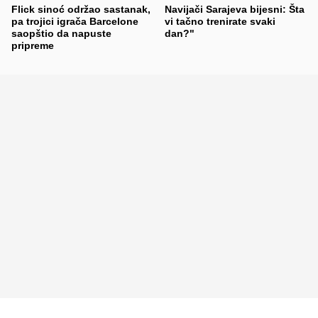
Flick sinoć održao sastanak,
Navijači Sarajeva bijesni: Šta
pa trojici igrača Barcelone
vi tačno trenirate svaki
saopštio da napuste
dan?"
pripreme