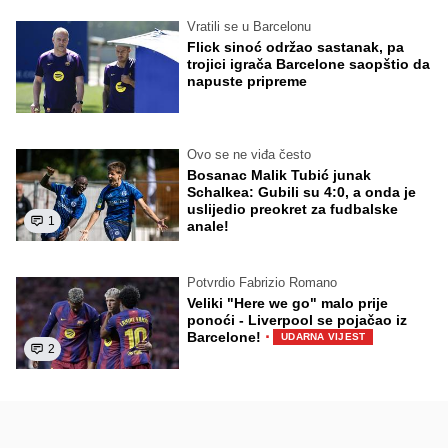
Vratili se u Barcelonu
Flick sinoć održao sastanak, pa
trojici igrača Barcelone saopštio da
napuste pripreme
Ovo se ne viđa često
Bosanac Malik Tubić junak
Schalkea: Gubili su 4:0, a onda je
uslijedio preokret za fudbalske
1
anale!
Potvrdio Fabrizio Romano
Veliki "Here we go" malo prije
ponoći - Liverpool se pojačao iz
·
Barcelone!
UDARNA VIJEST
2