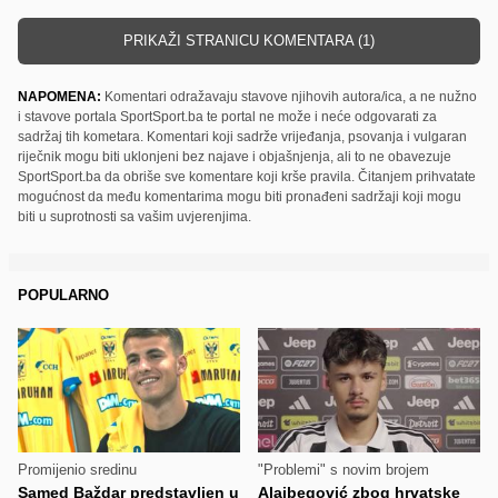
PRIKAŽI STRANICU KOMENTARA (1)
NAPOMENA:
Komentari odražavaju stavove njihovih autora/ica, a ne nužno
i stavove portala SportSport.ba te portal ne može i neće odgovarati za
sadržaj tih kometara. Komentari koji sadrže vrijeđanja, psovanja i vulgaran
riječnik mogu biti uklonjeni bez najave i objašnjenja, ali to ne obavezuje
SportSport.ba da obriše sve komentare koji krše pravila. Čitanjem prihvatate
mogućnost da među komentarima mogu biti pronađeni sadržaji koji mogu
biti u suprotnosti sa vašim uvjerenjima.
POPULARNO
Promijenio sredinu
"Problemi" s novim brojem
Samed Baždar predstavljen u
Alajbegović zbog hrvatske