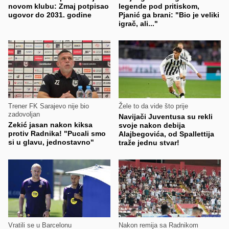
novom klubu: Zmaj potpisao
legende pod pritiskom,
ugovor do 2031. godine
Pjanić ga brani: "Bio je veliki
igrač, ali..."
Trener FK Sarajevo nije bio
Žele to da vide što prije
zadovoljan
Navijači Juventusa su rekli
Zekić jasan nakon kiksa
svoje nakon debija
protiv Radnika! "Pucali smo
Alajbegovića, od Spallettija
si u glavu, jednostavno"
traže jednu stvar!
Vratili se u Barcelonu
Nakon remija sa Radnikom