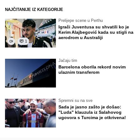
NAJČITANIJE IZ KATEGORIJE
Prelijepe scene u Perthu
Igrači Juventusa su shvatili ko je
Kerim Alajbegović kada su stigli na
aerodrom u Australiji
1
Jačaju tim
Barcelona oborila rekord novim
ulaznim transferom
Spremni su na sve
Sada je jasno zašto je došao:
"Luda" klauzula iz Salahovog
ugovora s Turcima je otkrivena!