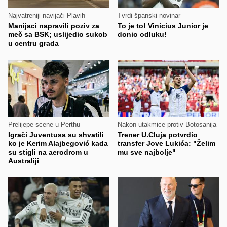
Najvatreniji navijači Plavih
Tvrdi španski novinar
Manijaci napravili poziv za
To je to! Vinicius Junior je
meč sa BSK; uslijedio sukob
donio odluku!
u centru grada
Prelijepe scene u Perthu
Nakon utakmice protiv Botosanija
Igrači Juventusa su shvatili
Trener U.Cluja potvrdio
ko je Kerim Alajbegović kada
transfer Jove Lukića: "Želim
su stigli na aerodrom u
mu sve najbolje"
Australiji