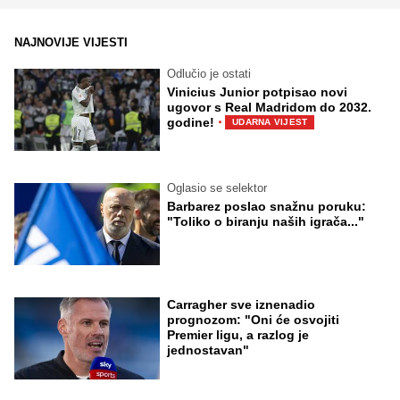
NAJNOVIJE VIJESTI
Odlučio je ostati
Vinicius Junior potpisao novi
ugovor s Real Madridom do 2032.
·
godine!
UDARNA VIJEST
Oglasio se selektor
Barbarez poslao snažnu poruku:
"Toliko o biranju naših igrača..."
Carragher sve iznenadio
prognozom: "Oni će osvojiti
Premier ligu, a razlog je
jednostavan"