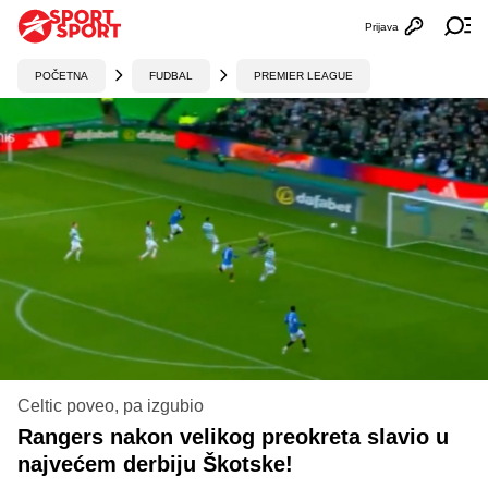
Prijava
Otvori profi
Ot
POČETNA
FUDBAL
PREMIER LEAGUE
Celtic poveo, pa izgubio
Rangers nakon velikog preokreta slavio u
najvećem derbiju Škotske!