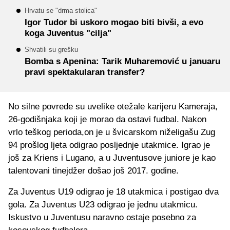
Hrvatu se "drma stolica"
Igor Tudor bi uskoro mogao biti bivši, a evo
koga Juventus "cilja"
Shvatili su grešku
Bomba s Apenina: Tarik Muharemović u januaru
pravi spektakularan transfer?
No silne povrede su uvelike otežale karijeru Kameraja,
26-godišnjaka koji je morao da ostavi fudbal. Nakon
vrlo teškog perioda,on je u švicarskom niželigašu Zug
94 prošlog ljeta odigrao posljednje utakmice. Igrao je
još za Kriens i Lugano, a u Juventusove juniore je kao
talentovani tinejdžer došao još 2017. godine.
Za Juventus U19 odigrao je 18 utakmica i postigao dva
gola. Za Juventus U23 odigrao je jednu utakmicu.
Iskustvo u Juventusu naravno ostaje posebno za