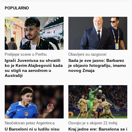
POPULARNO
Prelijepe scene u Perthu
Obavljeni su razgovori
Igrači Juventusa su shvatili
Sada je sve jasno: Barbarez
ko je Kerim Alajbegović kada
je objavio fotografiju, imamo
su stigli na aerodrom u
novog Zmaja
Australiji
Neočekivan potez Argentinca
Osvojio je s ekipom 21 trofej
U Barceloni ni u ludilu nisu
Kraj jedne ere: Barcelona se i