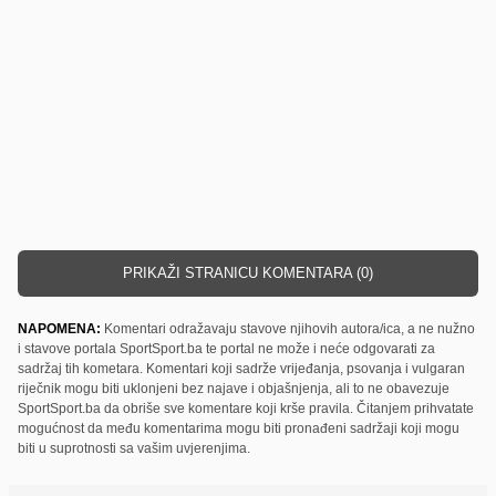
PRIKAŽI STRANICU KOMENTARA (0)
NAPOMENA:
Komentari odražavaju stavove njihovih autora/ica, a ne nužno
i stavove portala SportSport.ba te portal ne može i neće odgovarati za
sadržaj tih kometara. Komentari koji sadrže vrijeđanja, psovanja i vulgaran
riječnik mogu biti uklonjeni bez najave i objašnjenja, ali to ne obavezuje
SportSport.ba da obriše sve komentare koji krše pravila. Čitanjem prihvatate
mogućnost da među komentarima mogu biti pronađeni sadržaji koji mogu
biti u suprotnosti sa vašim uvjerenjima.