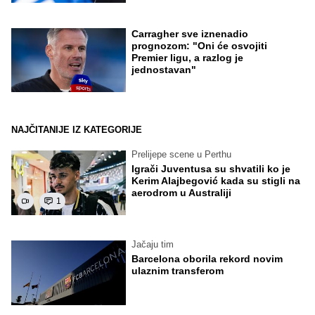
Carragher sve iznenadio
prognozom: "Oni će osvojiti
Premier ligu, a razlog je
jednostavan"
NAJČITANIJE IZ KATEGORIJE
Prelijepe scene u Perthu
Igrači Juventusa su shvatili ko je
Kerim Alajbegović kada su stigli na
aerodrom u Australiji
1
Jačaju tim
Barcelona oborila rekord novim
ulaznim transferom