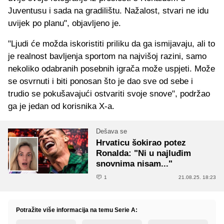
Juventusu i sada na gradilištu. Nažalost, stvari ne idu
uvijek po planu", objavljeno je.
"Ljudi će možda iskoristiti priliku da ga ismijavaju, ali to
je realnost bavljenja sportom na najvišoj razini, samo
nekoliko odabranih posebnih igrača može uspjeti. Može
se osvrnuti i biti ponosan što je dao sve od sebe i
trudio se pokušavajući ostvariti svoje snove", podržao
ga je jedan od korisnika X-a.
Dešava se
Hrvaticu šokirao potez
Ronalda: "Ni u najluđim
snovnima nisam..."
1
21.08.25. 18:23
Potražite više informacija na temu Serie A: