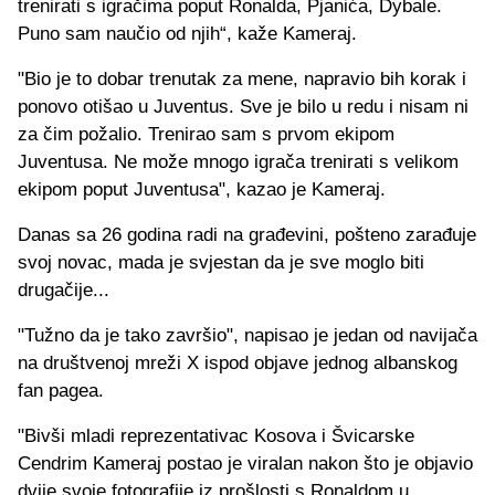
trenirati s igračima poput Ronalda, Pjanića, Dybale.
Puno sam naučio od njih“, kaže Kameraj.
"Bio je to dobar trenutak za mene, napravio bih korak i
ponovo otišao u Juventus. Sve je bilo u redu i nisam ni
za čim požalio. Trenirao sam s prvom ekipom
Juventusa. Ne može mnogo igrača trenirati s velikom
ekipom poput Juventusa", kazao je Kameraj.
Danas sa 26 godina radi na građevini, pošteno zarađuje
svoj novac, mada je svjestan da je sve moglo biti
drugačije...
"Tužno da je tako završio", napisao je jedan od navijača
na društvenoj mreži X ispod objave jednog albanskog
fan pagea.
"Bivši mladi reprezentativac Kosova i Švicarske
Cendrim Kameraj postao je viralan nakon što je objavio
dvije svoje fotografije iz prošlosti s Ronaldom u