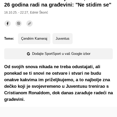
26 godina radi na građevini: "Ne stidim se"
16.10.25. - 22:27,
Edmir Škorić
Teme:
Çendrim Kameraj
Juventus
Dodajte SportSport u vaš Google izbor
Od svojih snova nikada ne treba odustajati, ali
ponekad se ti snovi ne ostvare i stvari ne budu
onakve kakvima im priželjkujemo, a to najbolje zna
dečko koji je svojevremeno u Juventusu trenirao s
Cristianom Ronaldom, dok danas zarađuje radeći na
građevini.