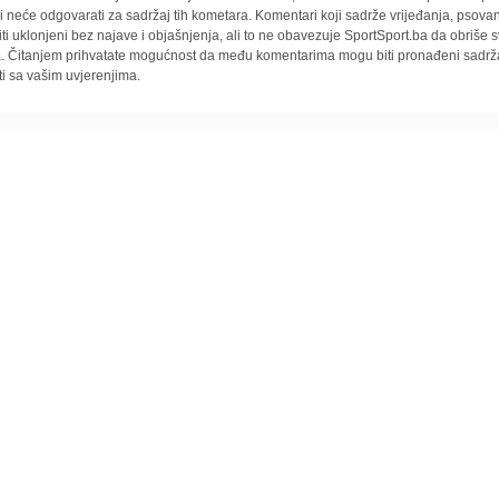
i neće odgovarati za sadržaj tih kometara. Komentari koji sadrže vrijeđanja, psovan
iti uklonjeni bez najave i objašnjenja, ali to ne obavezuje SportSport.ba da obriše
la. Čitanjem prihvatate mogućnost da među komentarima mogu biti pronađeni sadrža
ti sa vašim uvjerenjima.