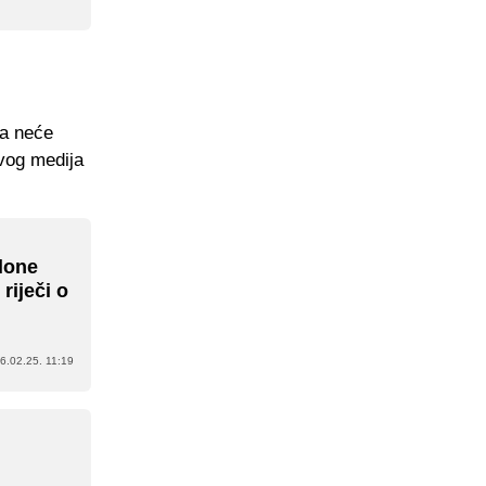
ka neće
ovog medija
lone
riječi o
6.02.25. 11:19