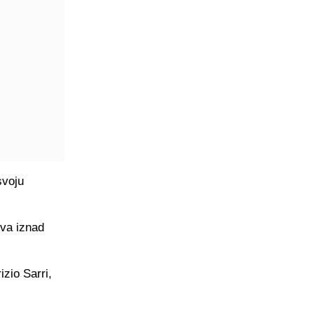
svoju
ova iznad
zio Sarri,