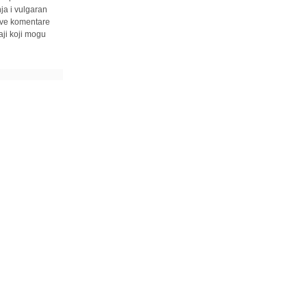
ja i vulgaran
 sve komentare
ji koji mogu