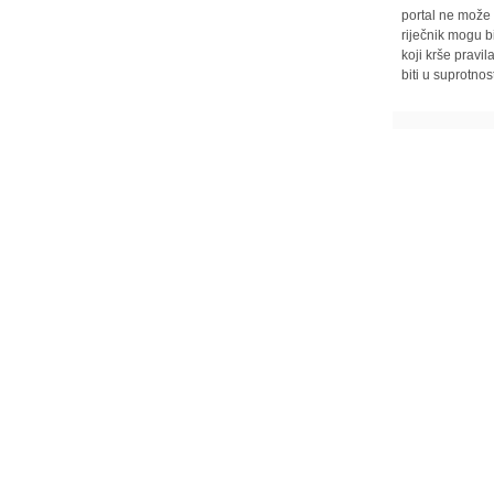
portal ne može 
riječnik mogu b
koji krše pravi
biti u suprotnos