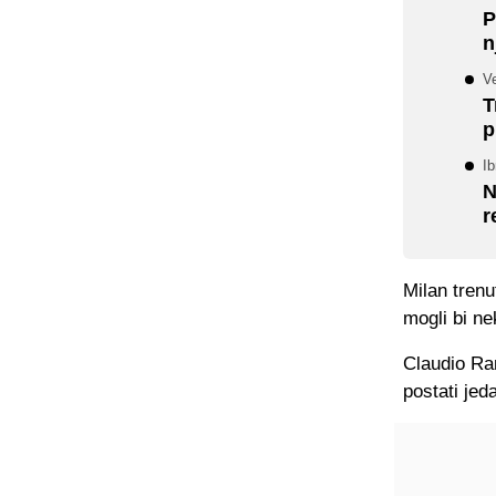
P
n
Ve
T
p
Ib
N
r
Milan trenu
mogli bi ne
Claudio Ra
postati jed