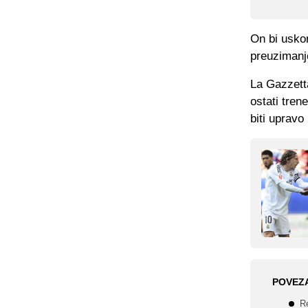
On bi uskor
preuzimanj
La Gazzetta
ostati tren
biti upravo
POVEZ
Re