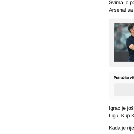
Svima je po
Arsenal sa
Potražite vi
Igrao je j
Ligu, Kup K
Kada je rij