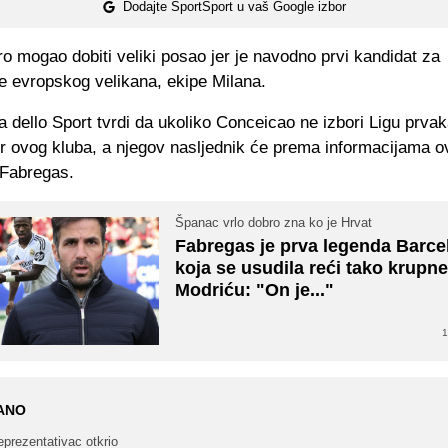
Dodajte SportSport u vaš Google izbor
o mogao dobiti veliki posao jer je navodno prvi kandidat za
e evropskog velikana, ekipe Milana.
 dello Sport tvrdi da ukoliko Conceicao ne izbori Ligu prva
er ovog kluba, a njegov nasljednik će prema informacijama 
 Fabregas.
Španac vrlo dobro zna ko je Hrvat
Fabregas je prva legenda Barce
koja se usudila reći tako krupne 
Modriću: "On je..."
1
ANO
prezentativac otkrio