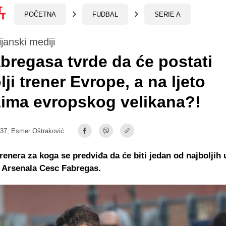
POČETNA
FUDBAL
SERIE A
ijanski mediji
bregasa tvrde da će postati
lji trener Evrope, a na ljeto
ima evropskog velikana?!
:37,
Esmer Oštraković
renera za koga se predviđa da će biti jedan od najboljih 
č Arsenala Cesc Fabregas.