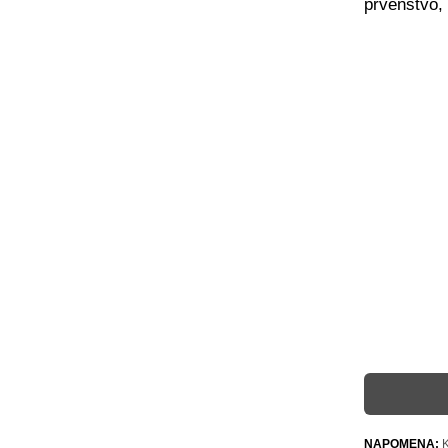
prvenstvo,
NAPOMENA:
K