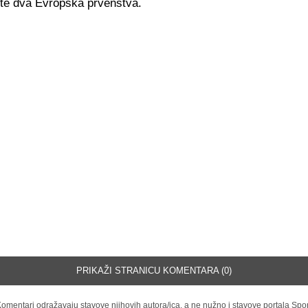
 te dva Evropska prvenstva.
PRIKAŽI STRANICU KOMENTARA (0)
omentari odražavaju stavove njihovih autora/ica, a ne nužno i stavove portala Spor