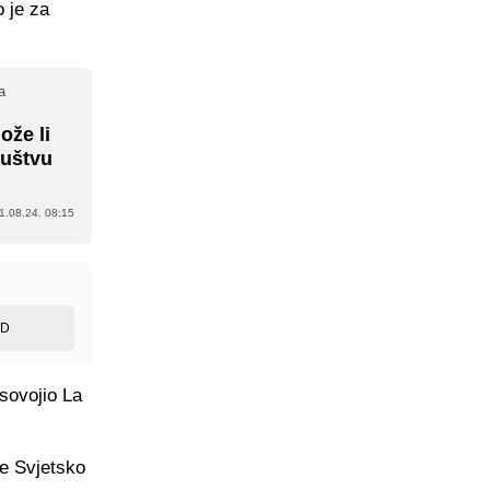
o je za
a
ože li
ruštvu
1.08.24. 08:15
ED
sovojio La
je Svjetsko