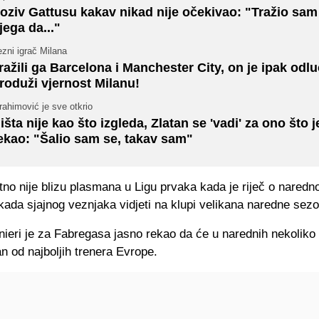
oziv Gattusu kakav nikad nije očekivao: "Tražio sam
jega da..."
zni igrač Milana
ražili ga Barcelona i Manchester City, on je ipak odlu
roduži vjernost Milanu!
rahimović je sve otkrio
išta nije kao što izgleda, Zlatan se 'vadi' za ono što j
ekao: "Šalio sam se, takav sam"
tno nije blizu plasmana u Ligu prvaka kada je riječ o naredno
kada sjajnog veznjaka vidjeti na klupi velikana naredne sez
nieri je za Fabregasa jasno rekao da će u narednih nekoliko
an od najboljih trenera Evrope.