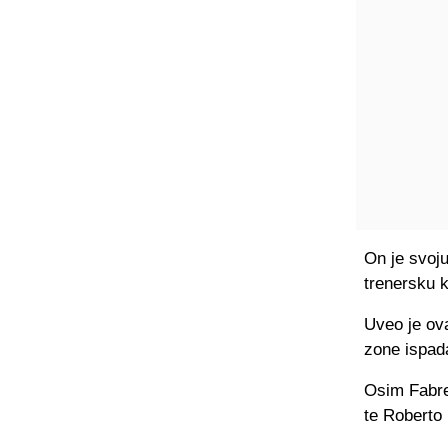
On je svoju
trenersku k
Uveo je ov
zone ispada
Osim Fabre
te Roberto 