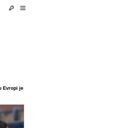
Otvori profil
Otvori meni
u Evropi je