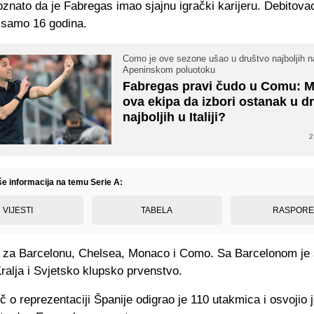
znato da je Fabregas imao sjajnu igrački karijeru. Debitova
 samo 16 godina.
Como je ove sezone ušao u društvo najboljih n
Apeninskom poluotoku
Fabregas pravi čudo u Comu: M
ova ekipa da izbori ostanak u d
najboljih u Italiji?
2
še informacija na temu Serie A:
VIJESTI
TABELA
RASPOR
oš za Barcelonu, Chelsea, Monaco i Como. Sa Barcelonom je 
ralja i Svjetsko klupsko prvenstvo.
eč o reprezentaciji Španije odigrao je 110 utakmica i osvojio 