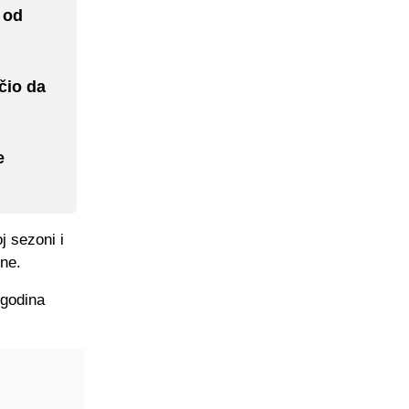
 od
čio da
e
j sezoni i
one.
 godina