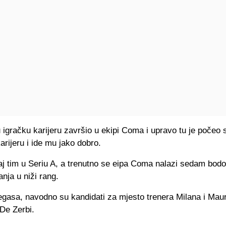
 igračku karijeru završio u ekipi Coma i upravo tu je počeo 
arijeru i ide mu jako dobro.
aj tim u Seriu A, a trenutno se eipa Coma nalazi sedam bod
nja u niži rang.
gasa, navodno su kandidati za mjesto trenera Milana i Mauri
De Zerbi.