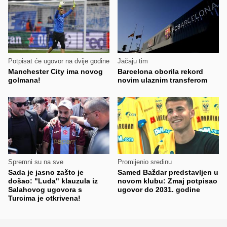
Potpisat će ugovor na dvije godine
Jačaju tim
Manchester City ima novog
Barcelona oborila rekord
golmana!
novim ulaznim transferom
Spremni su na sve
Promijenio sredinu
Sada je jasno zašto je
Samed Baždar predstavljen u
došao: "Luda" klauzula iz
novom klubu: Zmaj potpisao
Salahovog ugovora s
ugovor do 2031. godine
Turcima je otkrivena!