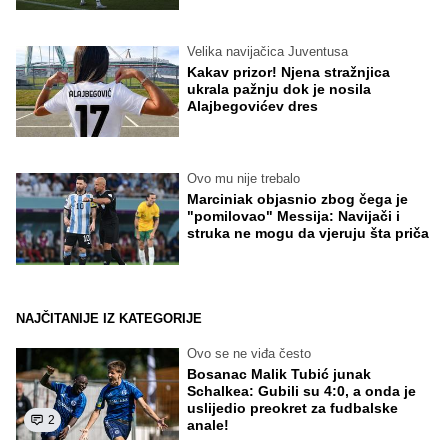
Velika navijačica Juventusa
Kakav prizor! Njena stražnjica
ukrala pažnju dok je nosila
Alajbegovićev dres
Ovo mu nije trebalo
Marciniak objasnio zbog čega je
"pomilovao" Messija: Navijači i
struka ne mogu da vjeruju šta priča
NAJČITANIJE IZ KATEGORIJE
Ovo se ne viđa često
Bosanac Malik Tubić junak
Schalkea: Gubili su 4:0, a onda je
uslijedio preokret za fudbalske
2
anale!