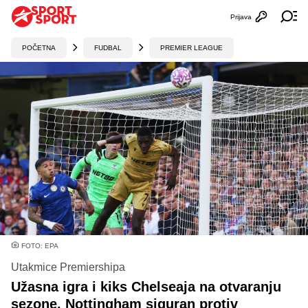
Prijava
Otvori profi
Ot
POČETNA
FUDBAL
PREMIER LEAGUE
FOTO: EPA
Utakmice Premiershipa
Užasna igra i kiks Chelseaja na otvaranju
sezone, Nottingham siguran protiv