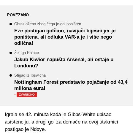
POVEZANO
Obrazloženo zbog čega je gol poništen
Eze postigao golčinu, navijači bijesni jer je
poništena, ali odluka VAR-a je i više nego
odlična!
Želi ga Palace
Jakub Kiwior napušta Arsenal, ali ostaje u
Londonu?
Stigao iz Ipswicha
Nottingham Forest predstavio pojačanje od 43,4
miliona eura!
·
ZVANIČNO
Igrala se 42. minuta kada je Gibbs-White upisao
asistenciju, a drugi gol za domaće na ovoj utakmici
postigao je Ndoye.