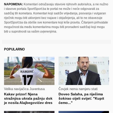
NAPOMENA:
Komentari odražavaju stavove njihovih autora/ica, a ne nužno
i stavove portala SportSport.ba te portal ne može i neće odgovarati za
sadržaj tih kometara. Komentari koji sadrže vrijeđanja, psovanja i vulgaran
riječnik mogu biti uklonjeni bez najave i objašnjenja, ali to ne obavezuje
SportSport.ba da obriše sve komentare koji krše pravila. Čitanjem prihvatate
mogućnost da među komentarima mogu biti pronađeni sadržaji koji mogu
biti u suprotnosti sa vašim uvjerenjima.
POPULARNO
Velika navijačica Juventusa
Čovjek nema namjeru stati
Kakav prizor! Njena
Doveo Salaha, pa riječima
stražnjica ukrala pažnju dok
šokirao cijeli svijet: "Kupit
je nosila Alajbegovićev dres
ćemo..."