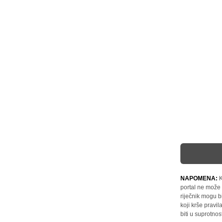
NAPOMENA:
K
portal ne može 
riječnik mogu b
koji krše pravi
biti u suprotnos