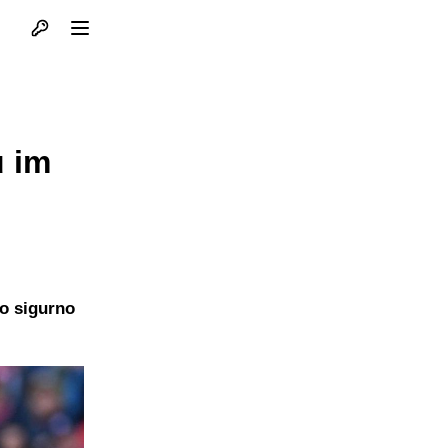
Otvori profil
Otvori meni
u im
vo sigurno