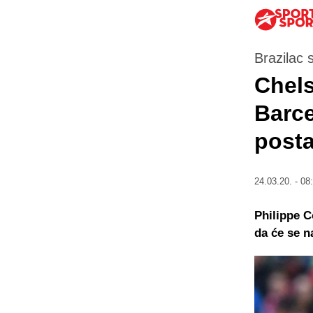
Brazilac 
Chels
Barce
posta
24.03.20. - 08
Philippe C
da će se na