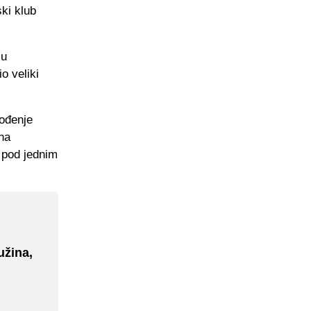
ski klub
 u
o veliki
vođenje
ha
 pod jednim
užina,