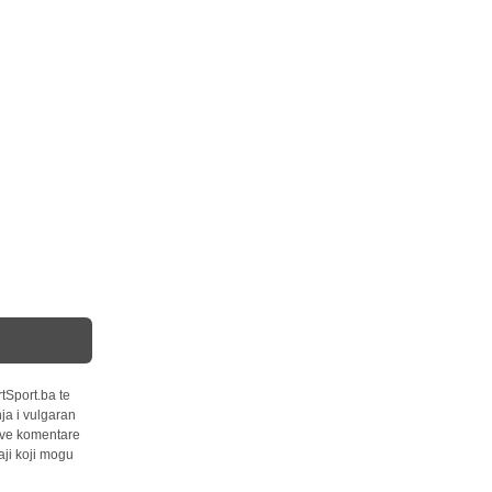
tSport.ba te
ja i vulgaran
 sve komentare
ji koji mogu