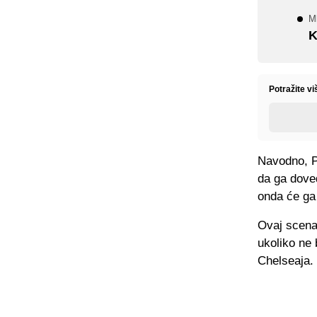
Ml
K
Potražite v
Navodno, Pl
da ga dove
onda će ga 
Ovaj scenar
ukoliko ne 
Chelseaja.