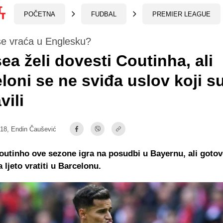
POČETNA
FUDBAL
PREMIER LEAGUE
se vraća u Englesku?
ea želi dovesti Coutinha, ali
loni se ne sviđa uslov koji s
vili
:18,
Endin Čaušević
outinho ove sezone igra na posudbi u Bayernu, ali goto
 ljeto vratiti u Barcelonu.