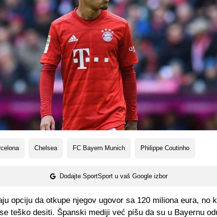
rcelona
Chelsea
FC Bayern Munich
Philippe Coutinho
Dodajte SportSport u vaš Google izbor
ju opciju da otkupe njegov ugovor sa 120 miliona eura, no k
 se teško desiti. Španski mediji već pišu da su u Bayernu od