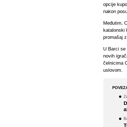
opcije kupo
nakon pos
Međutim, C
katalonski 
promašaj z
U Barci se 
novih igra
čelnicima C
uslovom.
POVEZ
Z
D
a
Ba
T