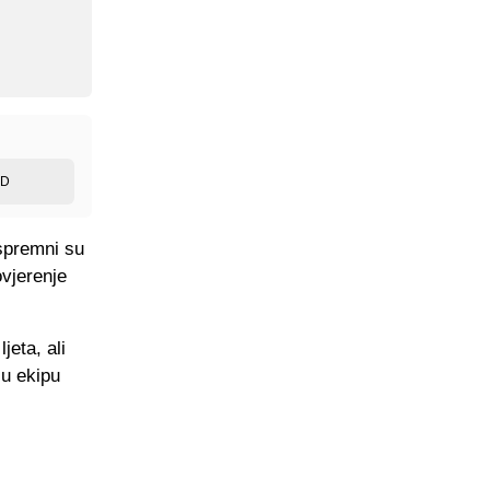
ED
 spremni su
vjerenje
jeta, ali
 u ekipu