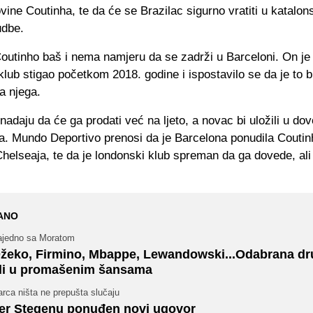
vine Coutinha, te da će se Brazilac sigurno vratiti u katalon
udbe.
outinho baš i nema namjeru da se zadrži u Barceloni. On je
klub stigao početkom 2018. godine i ispostavilo se da je to bi
a njega.
nadaju da će ga prodati već na ljeto, a novac bi uložili u do
ča. Mundo Deportivo prenosi da je Barcelona ponudila Coutin
helseaja, te da je londonski klub spreman da ga dovede, ali
ANO
ajedno sa Moratom
žeko, Firmino, Mbappe, Lewandowski...Odabrana dr
li u promašenim šansama
rca ništa ne prepušta slučaju
er Stegenu ponuđen novi ugovor