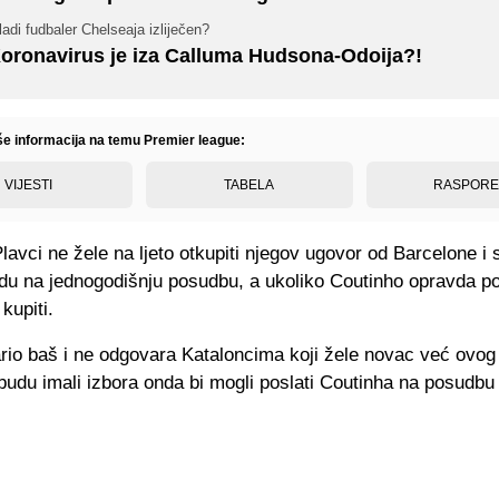
adi fudbaler Chelseaja izliječen?
oronavirus je iza Calluma Hudsona-Odoija?!
iše informacija na temu Premier league:
VIJESTI
TABELA
RASPOR
avci ne žele na ljeto otkupiti njegov ugovor od Barcelone i
du na jednogodišnju posudbu, a ukoliko Coutinho opravda po
kupiti.
io baš i ne odgovara Kataloncima koji žele novac već ovog l
budu imali izbora onda bi mogli poslati Coutinha na posudbu