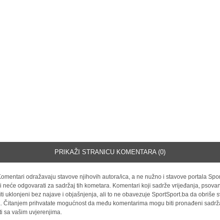
PRIKAŽI STRANICU KOMENTARA (0)
omentari odražavaju stavove njihovih autora/ica, a ne nužno i stavove portala Spor
i neće odgovarati za sadržaj tih kometara. Komentari koji sadrže vrijeđanja, psovan
iti uklonjeni bez najave i objašnjenja, ali to ne obavezuje SportSport.ba da obriše
la. Čitanjem prihvatate mogućnost da među komentarima mogu biti pronađeni sadrža
ti sa vašim uvjerenjima.