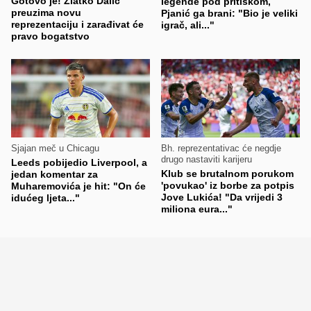
Gotovo je! Zlatko Dalić
legende pod pritiskom,
preuzima novu
Pjanić ga brani: "Bio je veliki
reprezentaciju i zarađivat će
igrač, ali..."
pravo bogatstvo
Sjajan meč u Chicagu
Bh. reprezentativac će negdje
drugo nastaviti karijeru
Leeds pobijedio Liverpool, a
Klub se brutalnom porukom
jedan komentar za
'povukao' iz borbe za potpis
Muharemovića je hit: "On će
Jove Lukića! "Da vrijedi 3
idućeg ljeta..."
miliona eura..."