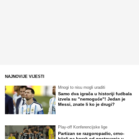
NAJNOVIJE VIJESTI
Mnogi to nisu mogli uraditi
Samo dva igrača u historiji fudbala
izvela su "nemoguće"! Jedan je
Messi, znate li ko je drugi?
Play-off Konferencijske lige
Partizan se razgoropadio, crno-
bijeli na korak od gostovanja u