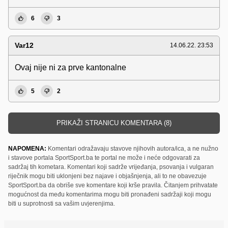
6
3
Var12
14.06.22. 23:53
Ovaj nije ni za prve kantonalne
5
2
PRIKAŽI STRANICU KOMENTARA (8)
NAPOMENA:
Komentari odražavaju stavove njihovih autora/ica, a ne nužno
i stavove portala SportSport.ba te portal ne može i neće odgovarati za
sadržaj tih kometara. Komentari koji sadrže vrijeđanja, psovanja i vulgaran
riječnik mogu biti uklonjeni bez najave i objašnjenja, ali to ne obavezuje
SportSport.ba da obriše sve komentare koji krše pravila. Čitanjem prihvatate
mogućnost da među komentarima mogu biti pronađeni sadržaji koji mogu
biti u suprotnosti sa vašim uvjerenjima.