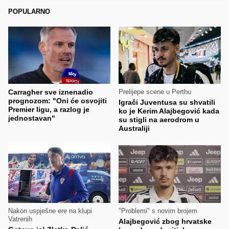
POPULARNO
Carragher sve iznenadio
Prelijepe scene u Perthu
prognozom: "Oni će osvojiti
Igrači Juventusa su shvatili
Premier ligu, a razlog je
ko je Kerim Alajbegović kada
jednostavan"
su stigli na aerodrom u
Australiji
Nakon uspješne ere na klupi
"Problemi" s novim brojem
Vatrenih
Alajbegović zbog hrvatske