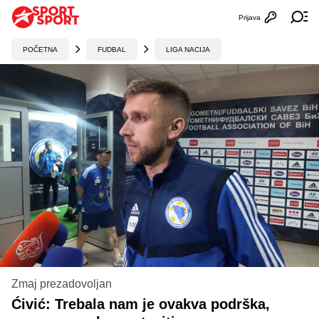
Prijava
Otvori profi
Ot
POČETNA
FUDBAL
LIGA NACIJA
Zmaj prezadovoljan
Ćivić: Trebala nam je ovakva podrška,