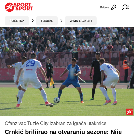
Prijava
Otvori profi
Ot
POČETNA
FUDBAL
WWIN LIGA BIH
Ofanzivac Tuzle City izabran za igrača utakmice
Crnkić briljirao na otvaranju sezone: Nije