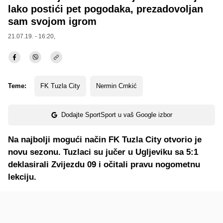
lako postići pet pogodaka, prezadovoljan
sam svojom igrom
21.07.19. - 16:20,
Teme:
FK Tuzla City
Nermin Crnkić
Dodajte SportSport u vaš Google izbor
Na najbolji mogući način FK Tuzla City otvorio je
novu sezonu. Tuzlaci su jučer u Ugljeviku sa 5:1
deklasirali Zvijezdu 09 i očitali pravu nogometnu
lekciju.