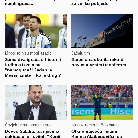
naših igrača..."
za veliku pobjedu
Mnogi to nisu mogli uraditi
Jačaju tim
Samo dva igrača u historiji
Barcelona oborila rekord
fudbala izvela su
novim ulaznim transferom
"nemoguće"! Jedan je
Messi, znate li ko je drugi?
Čovjek nema namjeru stati
Njegov trener iz Salzburga
Doveo Salaha, pa riječima
Otkrio najveću "manu"
šokirao cijeli svijet: "Kupit
Kerima Alajbegovića, pa