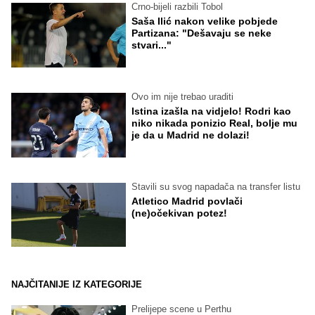
Crno-bijeli razbili Tobol
Saša Ilić nakon velike pobjede
Partizana: "Dešavaju se neke
stvari..."
Ovo im nije trebao uraditi
Istina izašla na vidjelo! Rodri kao
niko nikada ponizio Real, bolje mu
je da u Madrid ne dolazi!
Stavili su svog napadača na transfer listu
Atletico Madrid povlači
(ne)očekivan potez!
NAJČITANIJE IZ KATEGORIJE
Prelijepe scene u Perthu