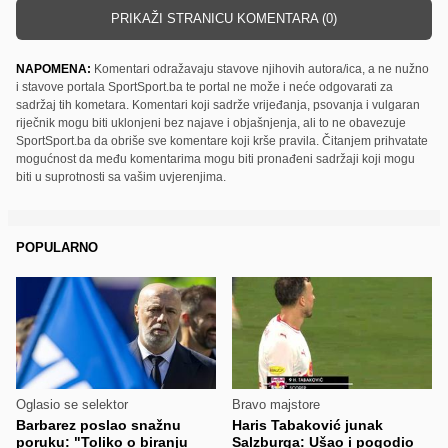
PRIKAŽI STRANICU KOMENTARA (0)
NAPOMENA:
Komentari odražavaju stavove njihovih autora/ica, a ne nužno
i stavove portala SportSport.ba te portal ne može i neće odgovarati za
sadržaj tih kometara. Komentari koji sadrže vrijeđanja, psovanja i vulgaran
riječnik mogu biti uklonjeni bez najave i objašnjenja, ali to ne obavezuje
SportSport.ba da obriše sve komentare koji krše pravila. Čitanjem prihvatate
mogućnost da među komentarima mogu biti pronađeni sadržaji koji mogu
biti u suprotnosti sa vašim uvjerenjima.
POPULARNO
Oglasio se selektor
Bravo majstore
Barbarez poslao snažnu
Haris Tabaković junak
poruku: "Toliko o biranju
Salzburga: Ušao i pogodio