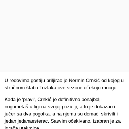
U redovima gostiju briljirao je Nermin Crnkić od kojeg u
stručnom štabu Tuzlaka ove sezone očekuju mnogo.
Kada je 'pravi', Crnkić je definitivno ponajbolji
nogometaš u ligi na svojoj poziciji, a to je dokazao i
jučer sa dva pogotka, a na njemu su domaći skrivili i
jedan jedanaesterac. Sasvim očekivano, izabran je za
igrača utakmice.