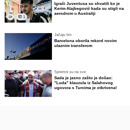
Igrači Juventusa su shvatili ko je
Kerim Alajbegović kada su stigli na
aerodrom u Australiji
1
Jačaju tim
Barcelona oborila rekord novim
ulaznim transferom
Spremni su na sve
Sada je jasno zašto je došao:
"Luda" klauzula iz Salahovog
ugovora s Turcima je otkrivena!