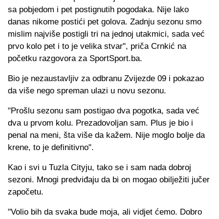
sa pobjedom i pet postignutih pogodaka. Nije lako
danas nikome postići pet golova. Zadnju sezonu smo
mislim najviše postigli tri na jednoj utakmici, sada već
prvo kolo pet i to je velika stvar", priča Crnkić na
početku razgovora za SportSport.ba.
Bio je nezaustavljiv za odbranu Zvijezde 09 i pokazao
da više nego spreman ulazi u novu sezonu.
"Prošlu sezonu sam postigao dva pogotka, sada već
dva u prvom kolu. Prezadovoljan sam. Plus je bio i
penal na meni, šta više da kažem. Nije moglo bolje da
krene, to je definitivno".
Kao i svi u Tuzla Cityju, tako se i sam nada dobroj
sezoni. Mnogi predviđaju da bi on mogao obilježiti jučer
započetu.
"Volio bih da svaka bude moja, ali vidjet ćemo. Dobro