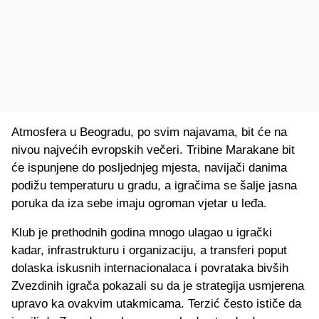
Atmosfera u Beogradu, po svim najavama, bit će na
nivou najvećih evropskih večeri. Tribine Marakane bit
će ispunjene do posljednjeg mjesta, navijači danima
podižu temperaturu u gradu, a igračima se šalje jasna
poruka da iza sebe imaju ogroman vjetar u leđa.
Klub je prethodnih godina mnogo ulagao u igrački
kadar, infrastrukturu i organizaciju, a transferi poput
dolaska iskusnih internacionalaca i povrataka bivših
Zvezdinih igrača pokazali su da je strategija usmjerena
upravo ka ovakvim utakmicama. Terzić često ističe da