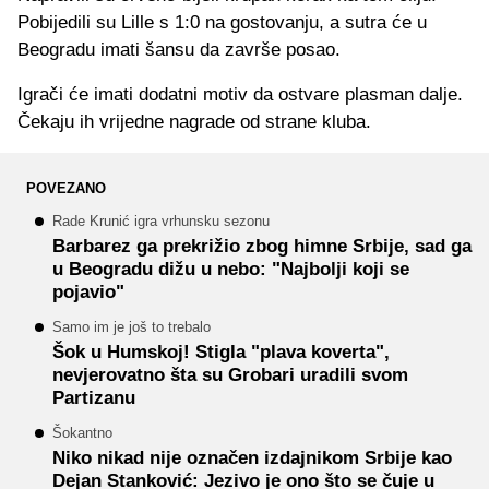
Pobijedili su Lille s 1:0 na gostovanju, a sutra će u
Beogradu imati šansu da završe posao.
Igrači će imati dodatni motiv da ostvare plasman dalje.
Čekaju ih vrijedne nagrade od strane kluba.
POVEZANO
Rade Krunić igra vrhunsku sezonu
Barbarez ga prekrižio zbog himne Srbije, sad ga
u Beogradu dižu u nebo: "Najbolji koji se
pojavio"
Samo im je još to trebalo
Šok u Humskoj! Stigla "plava koverta",
nevjerovatno šta su Grobari uradili svom
Partizanu
Šokantno
Niko nikad nije označen izdajnikom Srbije kao
Dejan Stanković: Jezivo je ono što se čuje u