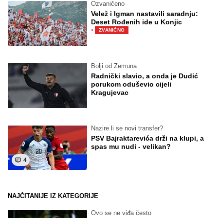
Ozvaničeno
Velež i Igman nastavili saradnju:
Deset Rođenih ide u Konjic
·
ZVANIČNO
Bolji od Zemuna
Radnički slavio, a onda je Dudić
porukom oduševio cijeli
Kragujevac
Nazire li se novi transfer?
PSV Bajraktarevića drži na klupi, a
spas mu nudi - velikan?
4
NAJČITANIJE IZ KATEGORIJE
Ovo se ne viđa često