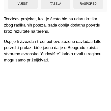
VIJESTI
TABELA
RASPORED
Terzićev projekat, koji je često bio na udaru kritika
zbog radikalnih poteza, sada dobija dodatnu potvrdu
kroz rezultate na terenu.
Uspije li Zvezda i treći put ove sezone savladati Lille i
potvrditi prolaz, biće jasno da je u Beogradu zaista
stvoreno evropsko "čudovište" kakvo rivali u regionu
mogu samo priželjkivati.