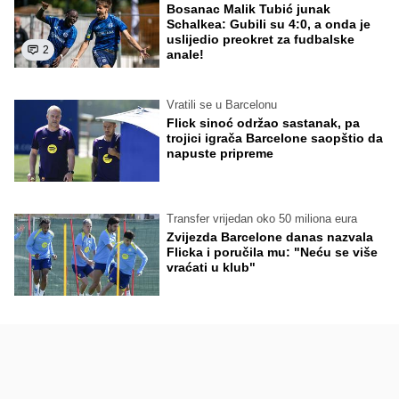
Bosanac Malik Tubić junak
Schalkea: Gubili su 4:0, a onda je
uslijedio preokret za fudbalske
2
anale!
Vratili se u Barcelonu
Flick sinoć održao sastanak, pa
trojici igrača Barcelone saopštio da
napuste pripreme
Transfer vrijedan oko 50 miliona eura
Zvijezda Barcelone danas nazvala
Flicka i poručila mu: "Neću se više
vraćati u klub"