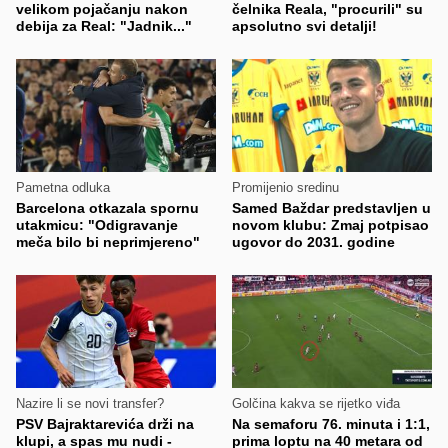
velikom pojačanju nakon
čelnika Reala, "procurili" su
debija za Real: "Jadnik..."
apsolutno svi detalji!
Pametna odluka
Promijenio sredinu
Barcelona otkazala spornu
Samed Baždar predstavljen u
utakmicu: "Odigravanje
novom klubu: Zmaj potpisao
meča bilo bi neprimjereno"
ugovor do 2031. godine
Nazire li se novi transfer?
Golčina kakva se rijetko viđa
PSV Bajraktarevića drži na
Na semaforu 76. minuta i 1:1,
klupi, a spas mu nudi -
prima loptu na 40 metara od