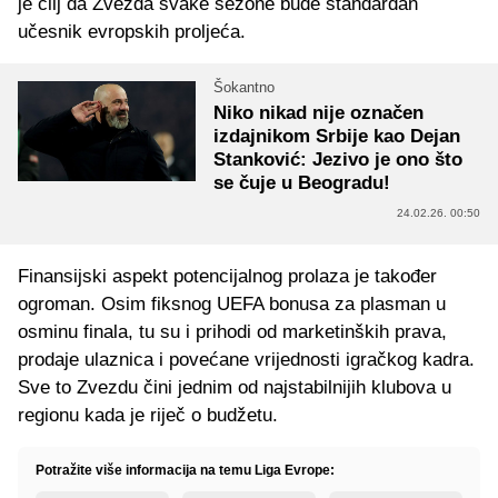
je cilj da Zvezda svake sezone bude standardan
učesnik evropskih proljeća.
Šokantno
Niko nikad nije označen
izdajnikom Srbije kao Dejan
Stanković: Jezivo je ono što
se čuje u Beogradu!
24.02.26. 00:50
Finansijski aspekt potencijalnog prolaza je također
ogroman. Osim fiksnog UEFA bonusa za plasman u
osminu finala, tu su i prihodi od marketinških prava,
prodaje ulaznica i povećane vrijednosti igračkog kadra.
Sve to Zvezdu čini jednim od najstabilnijih klubova u
regionu kada je riječ o budžetu.
Potražite više informacija na temu Liga Evrope: