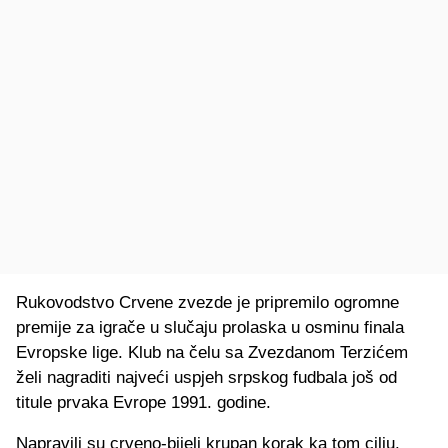
Rukovodstvo Crvene zvezde je pripremilo ogromne
premije za igrače u slučaju prolaska u osminu finala
Evropske lige. Klub na čelu sa Zvezdanom Terzićem
želi nagraditi najveći uspjeh srpskog fudbala još od
titule prvaka Evrope 1991. godine.
Napravili su crveno-bijeli krupan korak ka tom cilju.