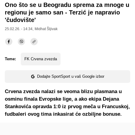
Ono što se u Beogradu sprema za mnoge u
regionu je samo san - Terzić je napravio
'čudovište'
25.02.26. - 14:34,
Midhat Šljivak
Teme:
FK Crvena zvezda
Dodajte SportSport u vaš Google izbor
Crvena zvezda nalazi se veoma blizu plasmana u
osminu finala Evropske lige, a ako ekipa Dejana
Stankovića opravda 1:0 iz prvog meča u Francuskoj,
fudbaleri ovog tima inkasirat će ozbiljne bonuse.