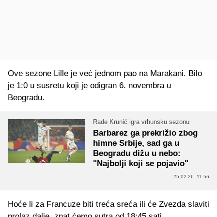
Ove sezone Lille je već jednom pao na Marakani. Bilo
je 1:0 u susretu koji je odigran 6. novembra u
Beogradu.
Rade Krunić igra vrhunsku sezonu
Barbarez ga prekrižio zbog
himne Srbije, sad ga u
Beogradu dižu u nebo:
"Najbolji koji se pojavio"
25.02.26. 11:56
Hoće li za Francuze biti treća sreća ili će Zvezda slaviti
prolaz dalje, znat ćemo sutra od 18:45 sati.