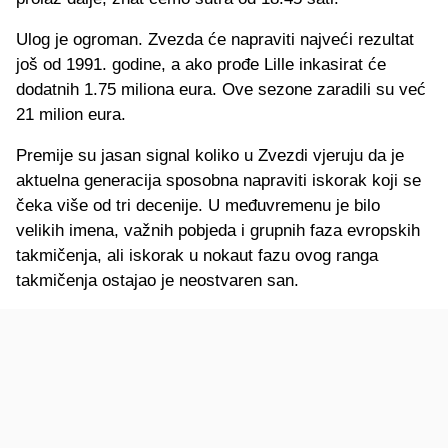
Ulog je ogroman. Zvezda će napraviti najveći rezultat
još od 1991. godine, a ako prođe Lille inkasirat će
dodatnih 1.75 miliona eura. Ove sezone zaradili su već
21 milion eura.
Premije su jasan signal koliko u Zvezdi vjeruju da je
aktuelna generacija sposobna napraviti iskorak koji se
čeka više od tri decenije. U međuvremenu je bilo
velikih imena, važnih pobjeda i grupnih faza evropskih
takmičenja, ali iskorak u nokaut fazu ovog ranga
takmičenja ostajao je neostvaren san.