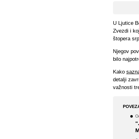
U Ljutice B
Zvezdi i ko
štopera sr
Njegov povr
bilo najpotr
Kako
sazn
detalji zav
važnosti tr
POVEZ
O
"
M