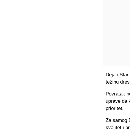
Dejan Stank
težinu dres
Povratak n
uprave da k
prioritet.
Za samog E
kvalitet i