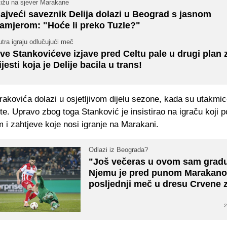
tižu na sjever Marakane
ajveći saveznik Delija dolazi u Beograd s jasnom
amjerom: "Hoće li preko Tuzle?"
tra igraju odlučujući meč
ve Stankovićeve izjave pred Celtu pale u drugi plan
ijesti koja je Delije bacila u trans!
akovića dolazi u osjetljivom dijelu sezone, kada su utakmic
ste. Upravo zbog toga Stanković je insistirao na igraču koji 
m i zahtjeve koje nosi igranje na Marakani.
Odlazi iz Beograda?
"Još večeras u ovom sam gradu
Njemu je pred punom Marakan
posljednji meč u dresu Crvene 
2