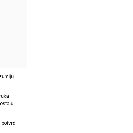
azumiju
ruka
 ostaju
 potvrdi