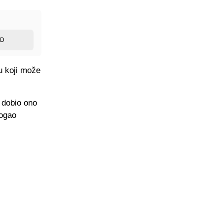
ED
zu koji može
 dobio ono
mogao