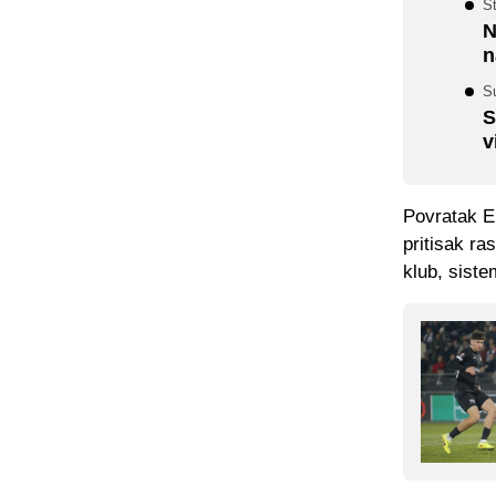
S
N
n
Su
S
v
Povratak Er
pritisak ra
klub, siste