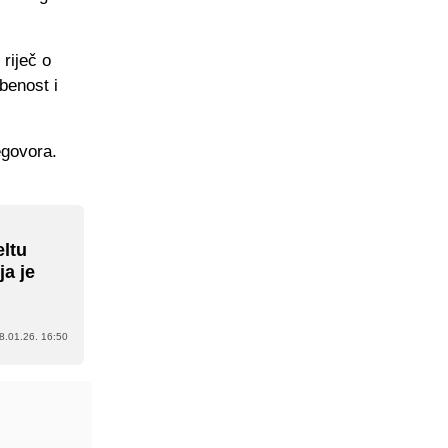
riječ o
benost i
egovora.
eltu
ja je
8.01.26. 16:50