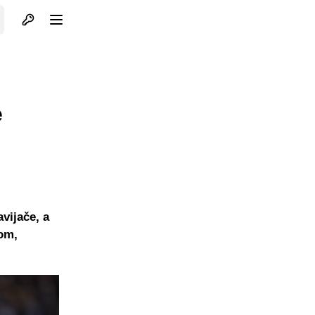
Otvori profil
Otvori meni
e
vijače, a
om,