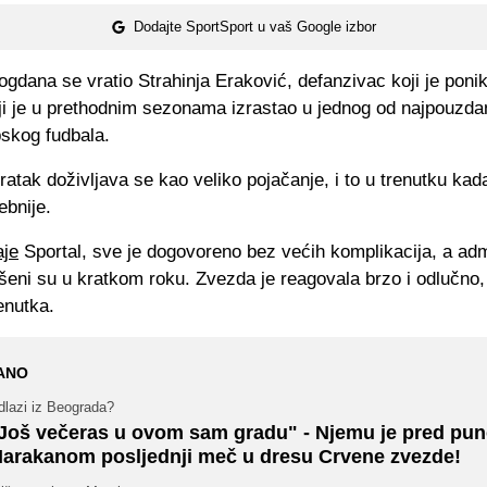
Dodajte SportSport u vaš Google izbor
ogdana se vratio Strahinja Eraković, defanzivac koji je poni
ji je u prethodnim sezonama izrastao u jednog od najpouzdan
pskog fudbala.
atak doživljava se kao veliko pojačanje, i to u trenutku kada
ebnije.
aje
Sportal, sve je dogovoreno bez većih komplikacija, a admi
ršeni su u kratkom roku. Zvezda je reagovala brzo i odlučno
enutka.
ANO
dlazi iz Beograda?
Još večeras u ovom sam gradu" - Njemu je pred pu
arakanom posljednji meč u dresu Crvene zvezde!