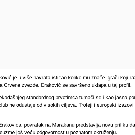
ović je u više navrata isticao koliko mu znače igrači koji r
a Crvene zvezde. Eraković se savršeno uklapa u taj profil.
ekadašnjeg standardnog prvotimca tumači se i kao jasna po
lub ne odustaje od visokih ciljeva. Trofeji i europski izazovi
rakovića, povratak na Marakanu predstavlja novu priliku da
 preuzme još veću odgovornost u poznatom okruženju.