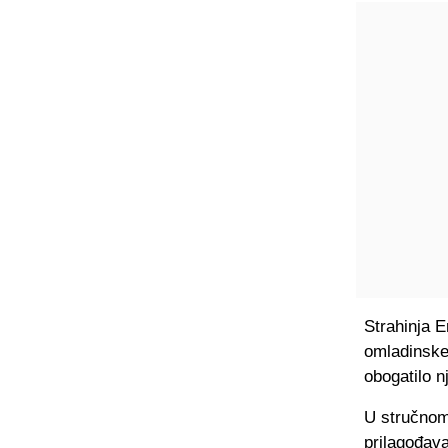
Strahinja E
omladinske
obogatilo n
U stručnom 
prilagođava