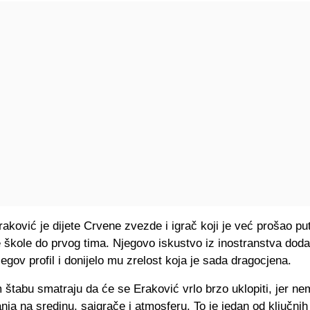
raković je dijete Crvene zvezde i igrač koji je već prošao pu
 škole do prvog tima. Njegovo iskustvo iz inostranstva doda
jegov profil i donijelo mu zrelost koja je sada dragocjena.
štabu smatraju da će se Eraković vrlo brzo uklopiti, jer ne
nja na sredinu, saigrače i atmosferu. To je jedan od ključnih