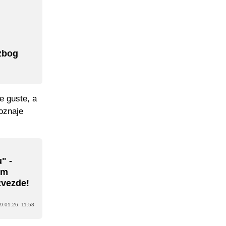
 zbog
e guste, a
poznaje
" -
om
zvezde!
9.01.26. 11:58