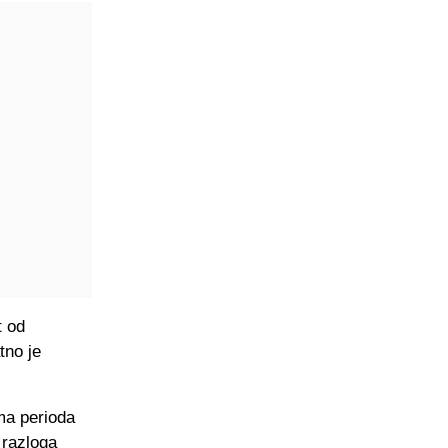
t od
tno je
ma perioda
 razloga