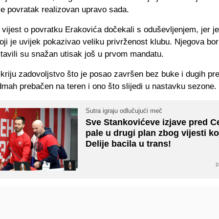
je povratak realizovan upravo sada.
 vijest o povratku Erakovića dočekali s oduševljenjem, jer je 
oji je uvijek pokazivao veliku privrženost klubu. Njegova bor
tavili su snažan utisak još u prvom mandatu.
kriju zadovoljstvo što je posao završen bez buke i dugih pr
dmah prebačen na teren i ono što slijedi u nastavku sezone.
Sutra igraju odlučujući meč
Sve Stankovićeve izjave pred C
pale u drugi plan zbog vijesti ko
Delije bacila u trans!
2