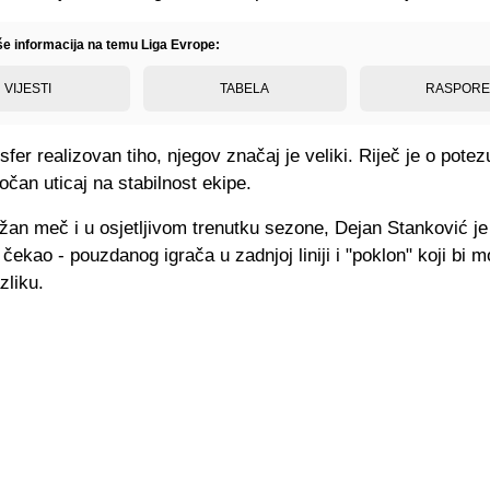
iše informacija na temu Liga Evrope:
VIJESTI
TABELA
RASPOR
nsfer realizovan tiho, njegov značaj je veliki. Riječ je o pote
očan uticaj na stabilnost ekipe.
žan meč i u osjetljivom trenutku sezone, Dejan Stanković je
 čekao - pouzdanog igrača u zadnjoj liniji i "poklon" koji bi 
zliku.