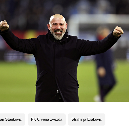
an Stanković
FK Crvena zvezda
Strahinja Eraković