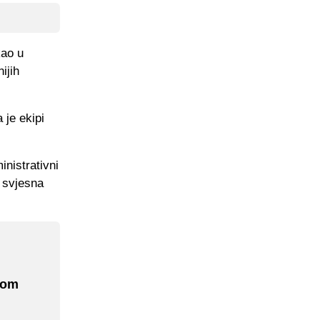
kao u
ijih
 je ekipi
nistrativni
, svjesna
nom