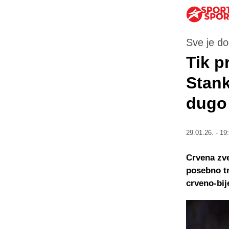
Sve je d
Tik p
Stank
dugo
29.01.26. - 19
Crvena zve
posebno t
crveno-bij