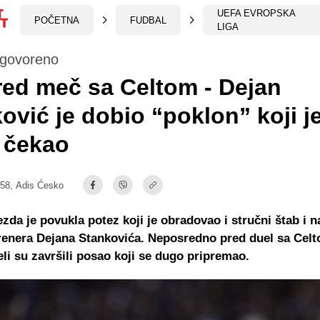
UEFA EVROPSKA
POČETNA
FUDBAL
LIGA
ogovoreno
red meč sa Celtom - Dejan
ović je dobio “poklon” koji j
 čekao
:58,
Adis Ćesko
zda je povukla potez koji je obradovao i stručni štab i na
renera Dejana Stankovića. Neposredno pred duel sa Celt
eli su završili posao koji se dugo pripremao.